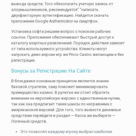
вывода средств. Того обезопасить учетную запись от
злоумышленников, рекомендуется” “написать
двухфакторную аутентификацию. Найдется скачать
приложение Google Authenticator на смартфон.
Установка софта решаем вопрос с поиском рабочих
ссылок. Приложения обеспечивают быстрый доступ к
каталогу азартных развлечений. Порядок действия зависит
от типа используемого устройства. Клиенты могут
запускать демо версии игр же Pinco Casino желающим и без
регистрации.
Бонусы за Регистрацию На Сайте
В блэкджеке основным принципом является знание
базовой стратегии, саму поможет минимизировать
преимущество казино. В рулетке же стоит обратить
внимание на европейскую версию с единственным нулем,
так как она предлагает такие шансы по несравнима с
американской версией. Для того, того вывести денежные
средствам перейдите в раздел — Касса же выберите —
Логичный средств.
Это позволял каждому игроку выбрал наиболее