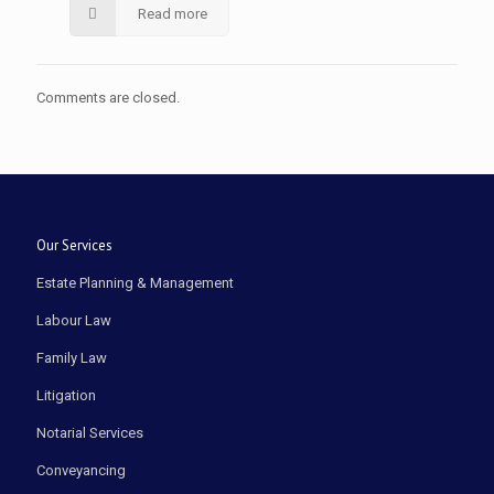
Read more
Comments are closed.
Our Services
Estate Planning & Management
Labour Law
Family Law
Litigation
Notarial Services
Conveyancing