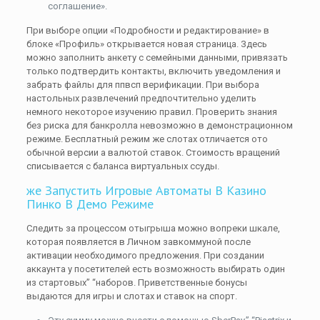
соглашение».
При выборе опции «Подробности и редактирование» в
блоке «Профиль» открывается новая страница. Здесь
можно заполнить анкету с семейными данными, привязать
только подтвердить контакты, включить уведомления и
забрать файлы для ппвсп верификации. При выбора
настольных развлечений предпочтительно уделить
немного некоторое изучению правил. Проверить знания
без риска для банкролла невозможно в демонстрационном
режиме. Бесплатный режим же слотах отличается ото
обычной версии а валютой ставок. Стоимость вращений
списывается с баланса виртуальных ссуды.
же Запустить Игровые Автоматы В Казино
Пинко В Демо Режиме
Следить за процессом отыгрыша можно вопреки шкале,
которая появляется в Личном завкоммуной после
активации необходимого предложения. При создании
аккаунта у посетителей есть возможность выбирать один
из стартовых” “наборов. Приветственные бонусы
выдаются для игры и слотах и ставок на спорт.