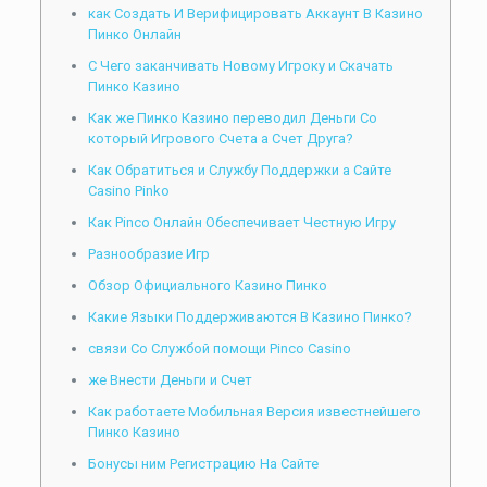
как Создать И Верифицировать Аккаунт В Казино
Пинко Онлайн
С Чего заканчивать Новому Игроку и Скачать
Пинко Казино
Как же Пинко Казино переводил Деньги Со
который Игрового Счета а Счет Друга?
Как Обратиться и Службу Поддержки а Сайте
Casino Pinko
Как Pinco Онлайн Обеспечивает Честную Игру
Разнообразие Игр
Обзор Официального Казино Пинко
Какие Языки Поддерживаются В Казино Пинко?
связи Со Службой помощи Pinco Casino
же Внести Деньги и Счет
Как работаете Мобильная Версия известнейшего
Пинко Казино
Бонусы ним Регистрацию На Сайте