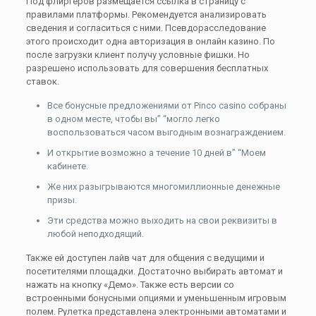
Под флиргеров размещается ссылка в страницу с
правилами платформы. Рекомендуется анализировать
сведения и согласиться с ними. Псевдорасследование
этого происходит одна авторизация в онлайн казино. По
после загрузки клиент получу условные фишки. Но
разрешено использовать для совершения бесплатных
ставок.
Все бонусные предложениями от Pinco casino собраны
в одном месте, чтобы вы” “могло легко
воспользоваться часом выгодным вознаграждением.
И открытие возможно а течение 10 дней в” “Моем
кабинете.
Же них разыгрываются многомиллионные денежные
призы.
Эти средства можно выходить на свои реквизиты в
любой неподходящий.
Также ей доступен лайв чат для общения с ведущими и
посетителями площадки. Достаточно выбирать автомат и
нажать на кнопку «Демо». Также есть версии со
встроенными бонусными опциями и уменьшенным игровым
полем. Рулетка представлена электронными автоматами и