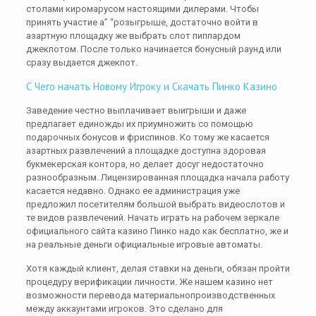
столами киромарусом настоящими дилерами. Чтобы
принять участие а” “розыгрыше, достаточно войти в
азартную площадку же выбрать слот пиппардом
джекпотом. После только начинается бонусный раунд или
сразу выдается джекпот.
С Чего начать Новому Игроку и Скачать Пинко Казино
Заведение честно выплачивает выигрыши и даже
предлагает единожды их приумножить со помощью
подарочных бонусов и фриспинов. Ко тому же касается
азартных развлечений а площадке доступна здоровая
букмекерская контора, но делает досуг недостаточно
разнообразным. Лицензированная площадка начала работу
касается недавно. Однако ее администрация уже
предложил посетителям большой выбрать видеослотов и
те видов развлечений. Начать играть на рабочем зеркале
официального сайта казино Пинко надо как бесплатно, же и
на реальные деньги официальные игровые автоматы.
Хотя каждый клиент, делая ставки на деньги, обязан пройти
процедуру верификации личности. Же нашем казино нет
возможности перевода материальнопроизводственных
между аккаунтами игроков. Это сделано для