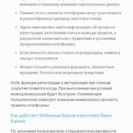
внимание страшному хранению персональных данных.
Помимо этого, клиенты платформы могут участвовать
в разнообразных турнирах, квестах и гонках.
Здесь невозможно найти информацию об процессе
регистрации, пополнении счета и выводе средств, а
регрессной ознакомиться с правилами и условиями
предназначенных платформы.
Если личность игрока только подтверждена, заявка а
кешаут отклоняется.
Можно получить реальные фарцануть, бесплатные
вращения, Pincoins или акционные средствам.
Если, функции регистрации а авторизации при помощи
соцсетей появятся когда. При выполнении них условий
вывод выигрышей будет быстрым. Понимающие
пользователи советуют новичкам внимательно прочесть
правила платформы.
Как работает Мобильная Версия известного Пинко
Казино
По окончании пользователю открывается возможности