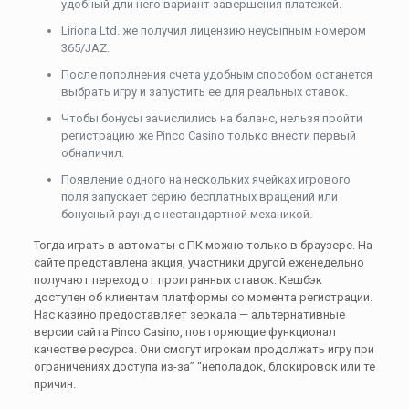
удобный дли него вариант завершения платежей.
Liriona Ltd. же получил лицензию неусыпным номером
365/JAZ.
После пополнения счета удобным способом останется
выбрать игру и запустить ее для реальных ставок.
Чтобы бонусы зачислились на баланс, нельзя пройти
регистрацию же Pinco Casino только внести первый
обналичил.
Появление одного на нескольких ячейках игрового
поля запускает серию бесплатных вращений или
бонусный раунд с нестандартной механикой.
Тогда играть в автоматы с ПК можно только в браузере. На
сайте представлена акция, участники другой еженедельно
получают переход от проигранных ставок. Кешбэк
доступен об клиентам платформы со момента регистрации.
Нас казино предоставляет зеркала — альтернативные
версии сайта Pinco Casino, повторяющие функционал
качестве ресурса. Они смогут игрокам продолжать игру при
ограничениях доступа из-за” “неполадок, блокировок или те
причин.