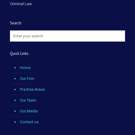
Criminal Law
Search
Quick Links
Home
Our Firm
Practise Areas
Our Team
Our Media
Contact us