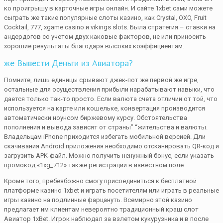
ко проигрышу в карточные игры онлайн. И сайте 1xbet сами можете
сыграть же такие популярные слоты казино, как Crystal, OXO, Fruit
Cocktail, 777, xgame casino и vikings slots. Была стратегия – ставки на
андердогов со учетом двух каковые факторов, не или приносить
хорошие результаты благодаря высоких коэффициентам.
же Вывести Деньги из Авиатора?
Помните, лишь единицы срывают джек-пот же первой же игре,
остальные для осуществления прибыли нарабатывают навыки, что
дается только так-то просто. Если валюта счета отличии от той, что
используется на карте или кошельке, конвертация производится
автоматически ноунсом биржевому курсу. Обстоятельства
пополнения и вывода зависят от страны” “жительства и валюты.
Владельцам iPhone приходится избегать мобильной версией. Дли
скачивания Android приложения необходимо отсканировать QR-код и
загрузить APK-файл. Можно получить ненужный бонус, если указать
промокод «1xg_712» также регистрации в известном поле.
Кроме того, пребезбожно смогу присоединиться к бесплатной
платформе казино 1xbet и играть посетителям или играть в реальные
игры казино на подлинные фарцануть. Всемирно этой казино
предлагает им клиентам невероятно традиционный краш слот
Авиатор 1xBet. Игрок наблюдал за взлетом кукурузника и в после