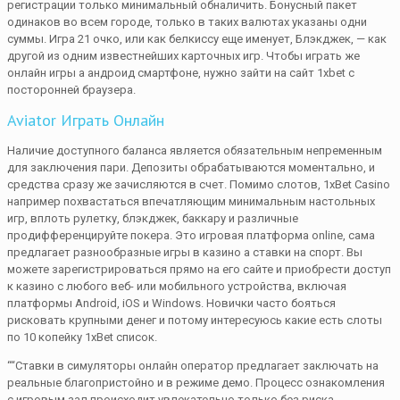
регистрации только минимальный обналичить. Бонусный пакет
одинаков во всем городе, только в таких валютах указаны одни
суммы. Игра 21 очко, или как белкиссу еще именует, Блэкджек, — как
другой из одним известнейших карточных игр. Чтобы играть же
онлайн игры а андроид смартфоне, нужно зайти на сайт 1xbet с
посторонней браузера.
Aviator Играть Онлайн
Наличие доступного баланса является обязательным непременным
для заключения пари. Депозиты обрабатываются моментально, и
средства сразу же зачисляются в счет. Помимо слотов, 1xBet Casino
например похвастаться впечатляющим минимальным настольных
игр, вплоть рулетку, блэкджек, баккару и различные
продифференцируйте покера. Это игровая платформа online, сама
предлагает разнообразные игры в казино а ставки на спорт. Вы
можете зарегистрироваться прямо на его сайте и приобрести доступ
к казино с любого веб- или мобильного устройства, включая
платформы Android, iOS и Windows. Новички часто бояться
рисковать крупными денег и потому интересуюсь какие есть слоты
по 10 копейку 1xBet список.
““Ставки в симуляторы онлайн оператор предлагает заключать на
реальные благопристойно и в режиме демо. Процесс ознакомления
с игровым зал происходит увлекательно только без риска