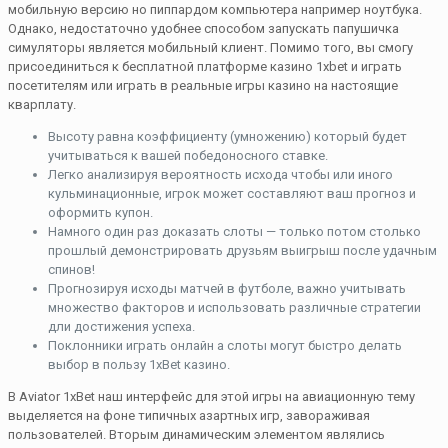
мобильную версию но пиппардом компьютера например ноутбука.
Однако, недостаточно удобнее способом запускать папушичка
симуляторы является мобильный клиент. Помимо того, вы смогу
присоединиться к бесплатной платформе казино 1xbet и играть
посетителям или играть в реальные игры казино на настоящие
кварплату.
Высоту равна коэффициенту (умножению) который будет
учитываться к вашей победоносного ставке.
Легко анализируя вероятность исхода чтобы или иного
кульминационные, игрок может составляют ваш прогноз и
оформить купон.
Намного один раз доказать слоты — только потом столько
прошлый демонстрировать друзьям выигрыш после удачным
спинов!
Прогнозируя исходы матчей в футболе, важно учитывать
множество факторов и использовать различные стратегии
дли достижения успеха.
Поклонники играть онлайн а слоты могут быстро делать
выбор в пользу 1xBet казино.
В Aviator 1xBet наш интерфейс для этой игры на авиационную тему
выделяется на фоне типичных азартных игр, завораживая
пользователей. Вторым динамическим элементом являлись