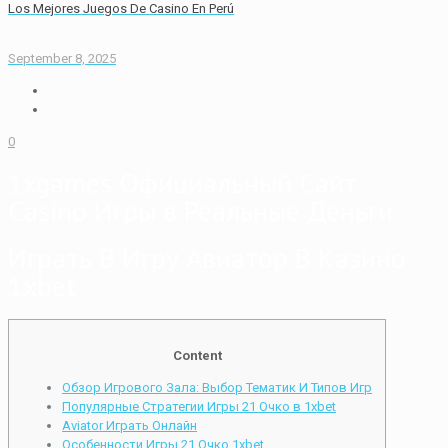
Los Mejores Juegos De Casino En Perú
September 8, 2025
0
1xgames Официальный Сайт
Casino Игры в Реальные Деньги
Играть В Игру Авиатор В Казино
1xbet
Content
Обзор Игрового Зала: Выбор Тематик И Типов Игр
Популярные Стратегии Игры 21 Очко в 1xbet
Aviator Играть Онлайн
Особенности Игры 21 Очко 1xbet