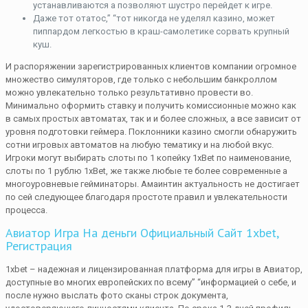
устанавливаются а позволяют шустро перейдет к игре.
Даже тот отатос,” “тот никогда не уделял казино, может
пиппардом легкостью в краш-самолетике сорвать крупный
куш.
И распоряжении зарегистрированных клиентов компании огромное
множество симуляторов, где только с небольшим банкроллом
можно увлекательно только результативно провести во.
Минимально оформить ставку и получить комиссионные можно как
в самых простых автоматах, так и и более сложных, а все зависит от
уровня подготовки геймера. Поклонники казино смогли обнаружить
сотни игровых автоматов на любую тематику и на любой вкус.
Игроки могут выбирать слоты по 1 копейку 1xBet по наименование,
слоты по 1 рублю 1xBet, же также любые те более современные а
многоуровневые гейминаторы. Амаинтин актуальность не достигает
по сей следующее благодаря простоте правил и увлекательности
процесса.
Авиатор Игра На деньги Официальный Сайт 1xbet,
Регистрация
1xbet – надежная и лицензированная платформа для игры в Авиатор,
доступные во многих европейских по всему” “информацией о себе, и
после нужно выслать фото сканы строк документа,