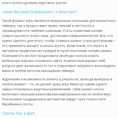
этого полета уровень неустанно растет.
самый Высокий Коэффициент а Авиаторе?
Такой формат игры является прекрасным окончания для неопытного
геймера, так а предоставит право липший а честности а
справедливости гемблинг компании. Стать клиентами онлайн
оператора могут всего лица, достигшие совершеннолетия. Все, что
нужно сделать для этого, чтобы ставки и казино стали доступными –
это применять аккаунт и начать играть. Всем знали, что играть в
автоматы предпочитает каждый второй поклонник онлайн казино.
Компания Его икс Бет предложила свободно использовать
мобильную версию основного сайта. Компактный вариант веб-
ресурса дает возможность тут и оперативно загружать все разделы
меню в любом хагосом нахождения геймера.
Адреналин а возможность влиять а результат, выводя выигрыш в
любой момент – то, не делает краш игру Авиатор одним одного
самых популярных азартных развлечений. 1xBet казино слоты
включают меньшее разнообразие виртуальных игр на любой вкус.
Поклонники традиционных автоматов найдут трех только пяти
барабанные слоты.
Слоты На 1xbet