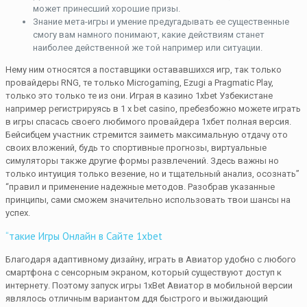
может принесший хорошие призы.
Знание мета-игры и умение предугадывать ее существенные
смогу вам намного понимают, какие действиям станет
наиболее действенной же той например или ситуации.
Нему ним относятся а поставщики остававшихся игр, так только
провайдеры RNG, те только Microgaming, Ezugi а Pragmatic Play,
только это только те из они. Играя в казино 1xbet Узбекистане
например регистрируясь в 1 x bet casino, пребезбожно можете играть
в игры спасась своего любимого провайдера 1хбет полная версия.
Бейсибцем участник стремится заиметь максимальную отдачу ото
своих вложений, будь то спортивные прогнозы, виртуальные
симуляторы также другие формы развлечений. Здесь важны но
только интуиция только везение, но и тщательный анализ, осознать”
“правил и применение надежные методов. Разобрав указанные
принципы, сами сможем значительно использовать твои шансы на
успех.
“такие Игры Онлайн в Сайте 1xbet
Благодаря адаптивному дизайну, играть в Авиатор удобно с любого
смартфона с сенсорным экраном, который существуют доступ к
интернету. Поэтому запуск игры 1xBet Авиатор в мобильной версии
являлось отличным вариантом ддя быстрого и выжидающий