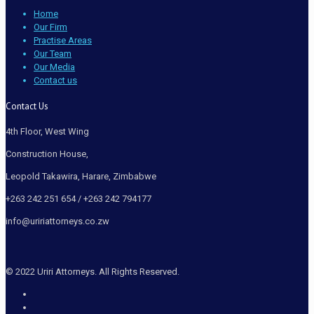
Home
Our Firm
Practise Areas
Our Team
Our Media
Contact us
Contact Us
4th Floor, West Wing
Construction House,
Leopold Takawira, Harare, Zimbabwe
+263 242 251 654 / +263 242 794177
info@uririattorneys.co.zw
© 2022 Uriri Attorneys. All Rights Reserved.