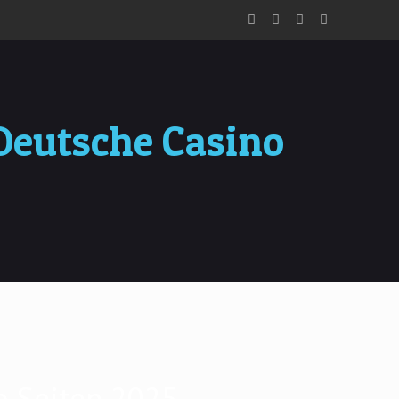
 Deutsche Casino
no Seiten 2025