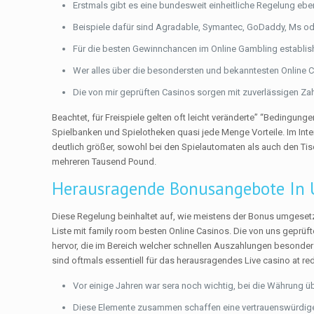
Erstmals gibt es eine bundesweit einheitliche Regelung eb
Beispiele dafür sind Agradable, Symantec, GoDaddy, Ms o
Für die besten Gewinnchancen im Online Gambling establis
Wer alles über die besondersten und bekanntesten Online Cas
Die von mir geprüften Casinos sorgen mit zuverlässigen Za
Beachtet, für Freispiele gelten oft leicht veränderte” “Bedingung
Spielbanken und Spielotheken quasi jede Menge Vorteile. Im Int
deutlich größer, sowohl bei den Spielautomaten als auch den Ti
mehreren Tausend Pound.
Herausragende Bonusangebote In U
Diese Regelung beinhaltet auf, wie meistens der Bonus umgesetz
Liste mit family room besten Online Casinos. Die von uns geprüf
hervor, die im Bereich welcher schnellen Auszahlungen besonder
sind oftmals essentiell für das herausragendes Live casino at red
Vor einige Jahren war sera noch wichtig, bei die Währung üb
Diese Elemente zusammen schaffen eine vertrauenswürdige,