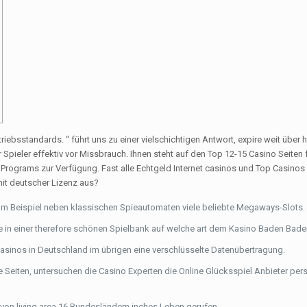
riebsstandards. “ führt uns zu einer vielschichtigen Antwort, expire weit über
ieler effektiv vor Missbrauch. Ihnen steht auf den Top 12-15 Casino Seiten f
rograms zur Verfügung. Fast alle Echtgeld Internet casinos und Top Casinos
it deutscher Lizenz aus?
zum Beispiel neben klassischen Spieautomaten viele beliebte Megaways-Slots.
 in einer therefore schönen Spielbank auf welche art dem Kasino Baden Baden
 Casinos in Deutschland im übrigen eine verschlüsselte Datenübertragung.
e Seiten, untersuchen die Casino Experten die Online Glücksspiel Anbieter per
 von living area 16 Bundesländern inches Leben gerufen.