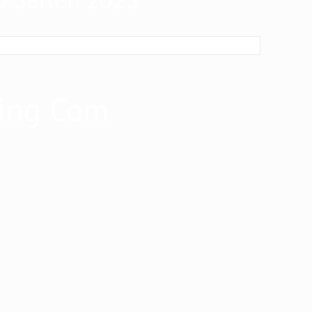
ming Com