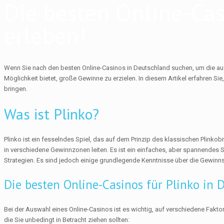
Die besten Online-Cas
erleben!
Wenn Sie nach den besten Online-Casinos in Deutschland suchen, um die aufreg
Möglichkeit bietet, große Gewinne zu erzielen. In diesem Artikel erfahren Si
bringen.
Was ist Plinko?
Plinko ist ein fesselndes Spiel, das auf dem Prinzip des klassischen Plinkobre
in verschiedene Gewinnzonen leiten. Es ist ein einfaches, aber spannendes S
Strategien. Es sind jedoch einige grundlegende Kenntnisse über die Gewinns
Die besten Online-Casinos für Plinko in 
Bei der Auswahl eines Online-Casinos ist es wichtig, auf verschiedene Faktor
die Sie unbedingt in Betracht ziehen sollten: