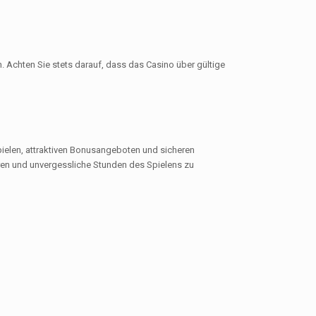
 Achten Sie stets darauf, dass das Casino über gültige
pielen, attraktiven Bonusangeboten und sicheren
eren und unvergessliche Stunden des Spielens zu