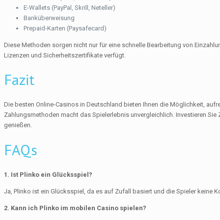
E-Wallets (PayPal, Skrill, Neteller)
Banküberweisung
Prepaid-Karten (Paysafecard)
Diese Methoden sorgen nicht nur für eine schnelle Bearbeitung von Einzahlu
Lizenzen und Sicherheitszertifikate verfügt.
Fazit
Die besten Online-Casinos in Deutschland bieten Ihnen die Möglichkeit, au
Zahlungsmethoden macht das Spielerlebnis unvergleichlich. Investieren Sie
genießen.
FAQs
1. Ist Plinko ein Glücksspiel?
Ja, Plinko ist ein Glücksspiel, da es auf Zufall basiert und die Spieler keine
2. Kann ich Plinko im mobilen Casino spielen?