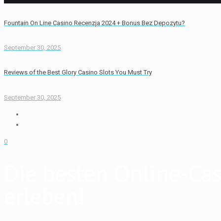
Fountain On Line Casino Recenzja 2024 + Bonus Bez Depozytu?
September 30, 2025
Reviews of the Best Glory Casino Slots You Must Try
September 30, 2025
0
Die besten Online-Cas
erleben!