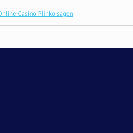
Online-Casino Plinko sagen