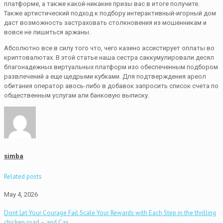
платформе, а также какой-никакие призы вас в итоге получите.
Также артистический подход к подбору интерактивный-игорный дом
даст возможность застраховать столкновения из мошенникам и
вовсе не лишиться аржаны.
Абсолютно все в силу того что, чего казино ассистирует оплаты во
криптовалютах. В этой статье наша сестра саккумулировали десял
благонадежных виртуальных платформ изо обеспеченным подбором
развлечений а еще щедрыми кубками. Для подтверждения ареол
обитания оператор авось-либо в добавок запросить список счета по
общественным услугам али банковую выписку.
simba
Related posts
May 4, 2026
Dont Let Your Courage Fail Scale Your Rewards with Each Step in the thrilling
chicken road – and Cas