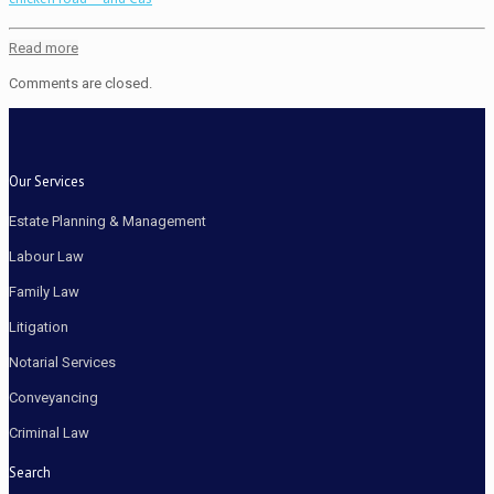
Read more
Comments are closed.
Our Services
Estate Planning & Management
Labour Law
Family Law
Litigation
Notarial Services
Conveyancing
Criminal Law
Search