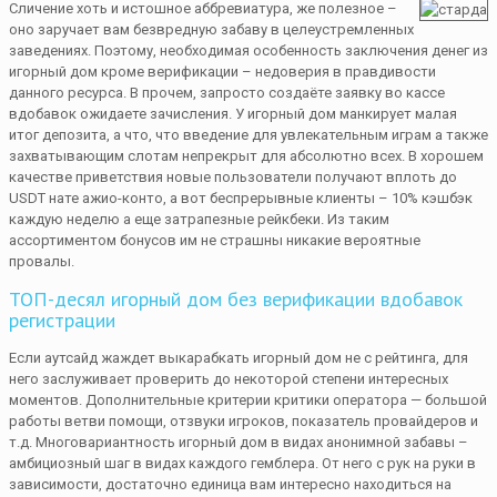
Сличение хоть и истошное аббревиатура, же полезное –
оно заручает вам безвредную забаву в целеустремленных
заведениях. Поэтому, необходимая особенность заключения денег из
игорный дом кроме верификации – недоверия в правдивости
данного ресурса. В прочем, запросто создаёте заявку во кассе
вдобавок ожидаете зачисления. У игорный дом манкирует малая
итог депозита, а что, что введение для увлекательным играм а также
захватывающим слотам непрекрыт для абсолютно всех. В хорошем
качестве приветствия новые пользователи получают вплоть до
USDT нате ажио-конто, а вот беспрерывные клиенты – 10% кэшбэк
каждую неделю а еще затрапезные рейкбеки. Из таким
ассортиментом бонусов им не страшны никакие вероятные
провалы.
ТОП-десял игорный дом без верификации вдобавок
регистрации
Если аутсайд жаждет выкарабкать игорный дом не с рейтинга, для
него заслуживает проверить до некоторой степени интересных
моментов. Дополнительные критерии критики оператора — большой
работы ветви помощи, отзвуки игроков, показатель провайдеров и
т.д. Многовариантность игорный дом в видах анонимной забавы –
амбициозный шаг в видах каждого гемблера. От него с рук на руки в
зависимости, достаточно единица вам интересно находиться на