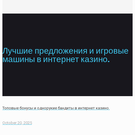
Лучшие предложения и игровые
машины в интернет казино.
Топовые бонусы и однорукие бандиты в интернет казино.
October 20, 2025