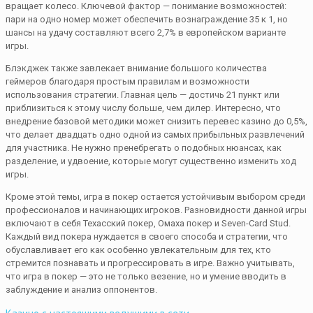
вращает колесо. Ключевой фактор — понимание возможностей:
пари на одно номер может обеспечить вознаграждение 35 к 1, но
шансы на удачу составляют всего 2,7% в европейском варианте
игры.
Блэкджек также завлекает внимание большого количества
геймеров благодаря простым правилам и возможности
использования стратегии. Главная цель — достичь 21 пункт или
приблизиться к этому числу больше, чем дилер. Интересно, что
внедрение базовой методики может снизить перевес казино до 0,5%,
что делает двадцать одно одной из самых прибыльных развлечений
для участника. Не нужно пренебрегать о подобных нюансах, как
разделение, и удвоение, которые могут существенно изменить ход
игры.
Кроме этой темы, игра в покер остается устойчивым выбором среди
профессионалов и начинающих игроков. Разновидности данной игры
включают в себя Техасский покер, Омаха покер и Seven-Card Stud.
Каждый вид покера нуждается в своего способа и стратегии, что
обуславливает его как особенно увлекательным для тех, кто
стремится познавать и прогрессировать в игре. Важно учитывать,
что игра в покер — это не только везение, но и умение вводить в
заблуждение и анализ оппонентов.