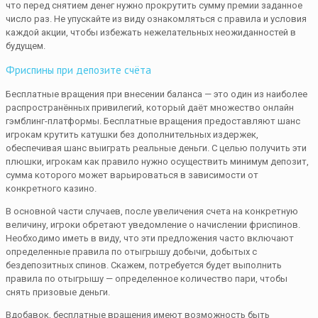
что перед снятием денег нужно прокрутить сумму премии заданное
число раз. Не упускайте из виду ознакомляться с правила и условия
каждой акции, чтобы избежать нежелательных неожиданностей в
будущем.
Фриспины при депозите счёта
Бесплатные вращения при внесении баланса — это один из наиболее
распространённых привилегий, который даёт множество онлайн
гэмблинг-платформы. Бесплатные вращения предоставляют шанс
игрокам крутить катушки без дополнительных издержек,
обеспечивая шанс выиграть реальные деньги. С целью получить эти
плюшки, игрокам как правило нужно осуществить минимум депозит,
сумма которого может варьироваться в зависимости от
конкретного казино.
В основной части случаев, после увеличения счета на конкретную
величину, игроки обретают уведомление о начислении фриспинов.
Необходимо иметь в виду, что эти предложения часто включают
определенные правила по отыгрышу добычи, добытых с
бездепозитных спинов. Скажем, потребуется будет выполнить
правила по отыгрышу — определенное количество пари, чтобы
снять призовые деньги.
Вдобавок, бесплатные вращения имеют возможность быть