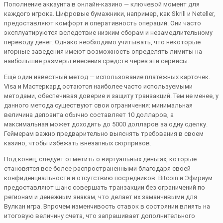
Пополнение аккаунта в онлайн-казино — ключевой момент для
каждого игрока. Цифровые бумажники, например, как Skrill и Neteller,
предоставляют комфорт и оперативность операций. Они часто
эксплуатируются вследствие низким сборам и незамедлительному
переводу денег. Однако необходимо учитывать, что некоторые
игорные заведения имеют возможность определять лимиты на
наибольшие размеры внесения средств через эти сервисы.
Ещё один известный метод — использование платёжных карточек.
Visa и Мастеркард остаются наиболее часто используемыми
методами, обеспечивая доверие и защиту транзакций. Тем не менее, у
данного метода существуют свои ограничения: минимальная
величина депозита обычно составляет 10 долларов, а
максимальная может доходить до 5000 долларов за одну сделку.
Геймерам важно предварительно выяснять требования в своем
казино, чтобы избежать внезапных сюрпризов.
Под конец, следует отметить о виртуальных деньгах, которые
становятся все более распространенными благодаря своей
конфиденциальности и отсутствию посредников. Bitcoin и Эфириум
предоставляют шанс совершать транзакции без ограничений по
регионам и денежным знакам, что делает их заманчивыми для
Вулкан игра. Впрочем изменчивость ставок в состоянии влиять на
итоговую величину счета, что запрашивает дополнительного