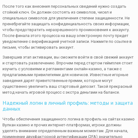
После того как внесения персональных сведений нужно создать
стойкий ключ. Он должен состоять из символов, чисел и
специальных символов для увеличения степени защищенности. Не
пренебрегайте защищать конфиденциальность своих информации,
чтобы предотвратить неразрешенного проникновения к аккаунту.
После финала этого процесса на вашу электронную почту придет
уведомление с верификацией учетной записи. Нажмите по ссылке в
письме, чтобы активировать аккаунт.
Завершив этап активации, вы сможете войти в свой свежий аккаунт
и стартовать развлечению. Впрочем перед стартом геймплея стоит
изучить с условиями и регламентами онлайн-казино, а также с
предлагаемыми привилегиями для новичков. Известные игорные
заведения дарят приветственные премии, которые могут
существенно увеличить ваш стартовый депозит. Такой прекрасный
метод начать игровой процесс с экстра деньгами на балансе.
Надежный логин в личный профиль: методы и защита
данных
Чтобы обеспечения защищенного логина в профиль на сайтах казино
Вулкан казино и прочих интернет-платформах, игроки должны
уделять внимание определенным важным моментам. Для начала,
применение двухфакторной аутентификации (2FA) значительно