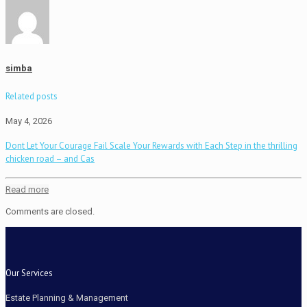
simba
Related posts
May 4, 2026
Dont Let Your Courage Fail Scale Your Rewards with Each Step in the thrilling
chicken road – and Cas
Read more
Comments are closed.
Our Services
Estate Planning & Management