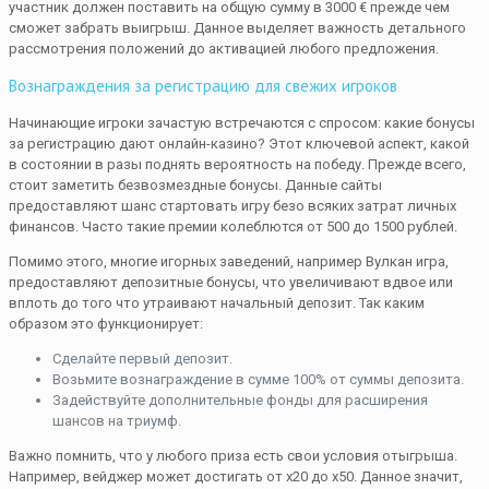
участник должен поставить на общую сумму в 3000 € прежде чем
сможет забрать выигрыш. Данное выделяет важность детального
рассмотрения положений до активацией любого предложения.
Вознаграждения за регистрацию для свежих игроков
Начинающие игроки зачастую встречаются с спросом: какие бонусы
за регистрацию дают онлайн-казино? Этот ключевой аспект, какой
в состоянии в разы поднять вероятность на победу. Прежде всего,
стоит заметить безвозмездные бонусы. Данные сайты
предоставляют шанс стартовать игру безо всяких затрат личных
финансов. Часто такие премии колеблются от 500 до 1500 рублей.
Помимо этого, многие игорных заведений, например Вулкан игра,
предоставляют депозитные бонусы, что увеличивают вдвое или
вплоть до того что утраивают начальный депозит. Так каким
образом это функционирует:
Сделайте первый депозит.
Возьмите вознаграждение в сумме 100% от суммы депозита.
Задействуйте дополнительные фонды для расширения
шансов на триумф.
Важно помнить, что у любого приза есть свои условия отыгрыша.
Например, вейджер может достигать от x20 до x50. Данное значит,