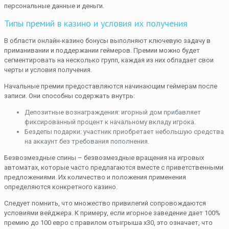
персональные данные и деньги.
Типы премий в казино и условия их получения
В области онлайн-казино бонусы выполняют ключевую задачу в
приманивании и поддержании геймеров. Премии можно будет
сегментировать на несколько групп, каждая из них обладает свои
черты и условия получения.
Начальные премии предоставляются начинающим геймерам после
записи. Они способны содержать внутрь:
Депозитные вознаграждения: игорный дом прибавляет
фиксированный процент к начальному вкладу игрока.
Бездепы подарки: участник приобретает небольшую средства
на аккаунт без требования пополнения.
Безвозмездные спины – безвозмездные вращения на игровых
автоматах, которые часто предлагаются вместе с приветственными
предложениями. Их количество и положения применения
определяются конкретного казино.
Следует помнить, что множество привилегий сопровождаются
условиями вейджера. К примеру, если игорное заведение дает 100%
премию до 100 евро с правилом отыгрыша х30, это означает, что