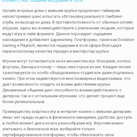
Казино с настоящими ведущими в сети
Онлайн игорные дома с живыми крупье предлагают геймерам
неповторимую шанс испытать обстановку реального гэмблинг-
клуба, не выходя из дома. В противоположность от обычных онлайн
игрушек, здесь вы взаимодействуете с реальными людьми, которые
ведут игру в лайв-формате. Данное порождает ощущение
нахождения и добавляет адреналину. Платформы, такие как Evolution
Gaming и Playtech, являются лидерами в этой сфере благодаря
первоклассному качеству передач и мастерству крупье.
Игроки могут остановиться на из множества игр: блэкджек, колесо
фортуны, баккара и покер — лишь некоторые из них. Каждая сессия
транслируется со особо оборудованных студий или даже подлинных
казино. При этом задействуются многокамерные видеосъемки, что
дает возможность следить за всеми действиями крупье.
Динамичный общение дает способность взаимодействовать с
дилером, так и с остальными игроками, что делает процесс еще
более увлекательным.
Преимущества азартных игр в интернет-казино с живыми дилерами
явны: нет нужды ходить в физическое заведение, удобство доступа
в любой момент дня и ночи и разнообразие игр. Впрочем важно
учитывать о безопасной игре: выбирайте только
сертифицированные платформы, чтобы обезопасить свои