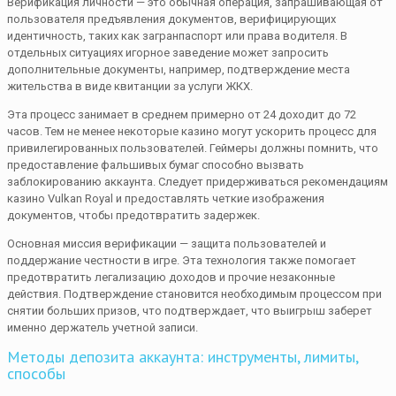
Верификация личности — это обычная операция, запрашивающая от
пользователя предъявления документов, верифицирующих
идентичность, таких как загранпаспорт или права водителя. В
отдельных ситуациях игорное заведение может запросить
дополнительные документы, например, подтверждение места
жительства в виде квитанции за услуги ЖКХ.
Эта процесс занимает в среднем примерно от 24 доходит до 72
часов. Тем не менее некоторые казино могут ускорить процесс для
привилегированных пользователей. Геймеры должны помнить, что
предоставление фальшивых бумаг способно вызвать
заблокированию аккаунта. Следует придерживаться рекомендациям
казино Vulkan Royal и предоставлять четкие изображения
документов, чтобы предотвратить задержек.
Основная миссия верификации — защита пользователей и
поддержание честности в игре. Эта технология также помогает
предотвратить легализацию доходов и прочие незаконные
действия. Подтверждение становится необходимым процессом при
снятии больших призов, что подтверждает, что выигрыш заберет
именно держатель учетной записи.
Методы депозита аккаунта: инструменты, лимиты,
способы