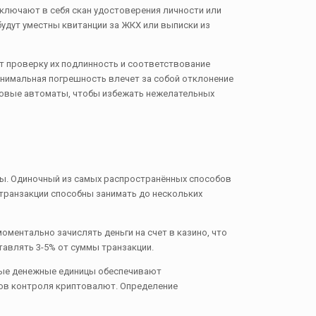
ключают в себя скан удостоверения личности или
удут уместны квитанции за ЖКХ или выписки из
т проверку их подлинность и соответствование
инимальная погрешность влечет за собой отклонение
ровые автоматы, чтобы избежать нежелательных
ты. Одиночный из самых распространённых способов
е транзакции способны занимать до нескольких
оментально зачислять деньги на счет в казино, что
тавлять 3-5% от суммы транзакции.
ные денежные единицы обеспечивают
тов контроля криптовалют. Определение