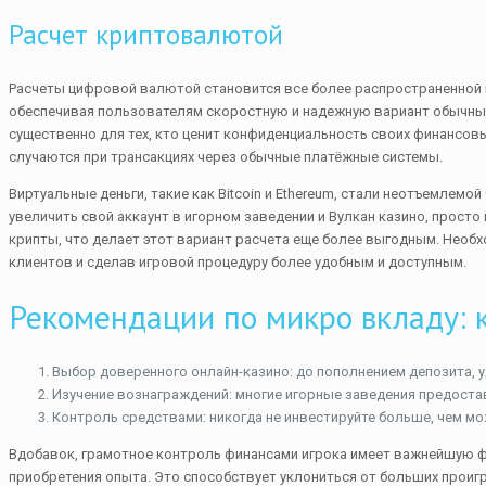
Расчет криптовалютой
Расчеты цифровой валютой становится все более распространенной в
обеспечивая пользователям скоростную и надежную вариант обычным
существенно для тех, кто ценит конфиденциальность своих финансов
случаются при трансакциях через обычные платёжные системы.
Виртуальные деньги, такие как Bitcoin и Ethereum, стали неотъемлем
увеличить свой аккаунт в игорном заведении и Вулкан казино, прост
крипты, что делает этот вариант расчета еще более выгодным. Нео
клиентов и сделав игровой процедуру более удобным и доступным.
Рекомендации по микро вкладу: 
Выбор доверенного онлайн-казино: до пополнением депозита, у
Изучение вознаграждений: многие игорные заведения предоста
Контроль средствами: никогда не инвестируйте больше, чем мо
Вдобавок, грамотное контроль финансами игрока имеет важнейшую фу
приобретения опыта. Это способствует уклониться от больших проиг