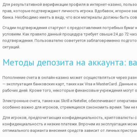
Для результативной верификации профиля в интернет-казино, польз
прав, которые подтверждают личность игрока. Вдобавок, игорное за
банка. Необходимо иметь в виду, что все материалы должны быть со
Стадии подтверждения стартуют с предоставления потребных бумаг н
условиям. Как правило данный процедура требует свыше 24 до 72 ча
подтверждения. Пользователю советуется заблаговременно подгото
ситуаций.
Методы депозита на аккаунта: в
Пополнение счета в онлайн-казино может осуществляться через раз
— эксплуатация банковских карт, таких как Visa и MasterCard. Данны
рабочих дней. Кроме того, некоторые финансовые учреждения могут о
Электронные счета, такие как Skrill и Neteller, обеспечивают опера
особенно важно для игроков, стремящихся сэкономить время. Тем не 
Для игроков, предпочитающих конфиденциальность, криптовалюты ст
конфиденциальность и низкие платежи. Впрочем их эксплуатация мож
оптимального варианта внесения средств зависит от личных пристрас