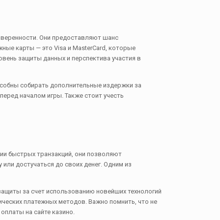
доверенности. Они предоставляют шанс
ые карты — это Visa и MasterCard, которые
овень защиты данных и перспектива участия в
особны собирать дополнительные издержки за
перед началом игры. Также стоит учесть
ии быстрых транзакций, они позволяют
или достучаться до своих денег. Одним из
т защиты за счет использованию новейших технологий
ческих платежных методов. Важно помнить, что не
оплаты на сайте казино.