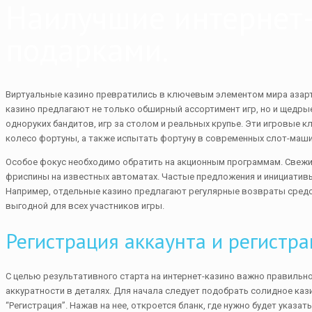
Наилучшие интернет-
подарками.
Виртуальные казино превратились в ключевым элементом мира азартн
казино предлагают не только обширный ассортимент игр, но и щедры
одноруких бандитов, игр за столом и реальных крупье. Эти игровые 
колесо фортуны, а также испытать фортуну в современных слот-маш
Особое фокус необходимо обратить на акционным программам. Свежие
фриспины на известных автоматах. Частые предложения и инициатив
Например, отдельные казино предлагают регулярные возвраты средст
выгодной для всех участников игры.
Регистрация аккаунта и регистр
С целью результативного старта на интернет-казино важно правильно
аккуратности в деталях. Для начала следует подобрать солидное кази
“Регистрация”. Нажав на нее, откроется бланк, где нужно будет указ