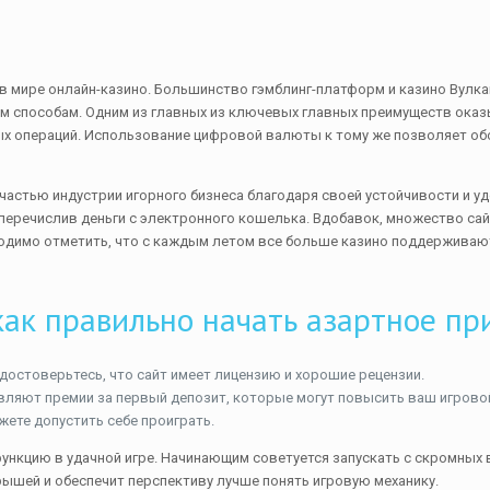
 мире онлайн-казино. Большинство гэмблинг-платформ и казино Вулка
 способам. Одним из главных из ключевых главных преимуществ оказ
ых операций. Использование цифровой валюты к тому же позволяет об
ой частью индустрии игорного бизнеса благодаря своей устойчивости и у
о перечислив деньги с электронного кошелька. Вдобавок, множество с
бходимо отметить, что с каждым летом все больше казино поддержива
как правильно начать азартное п
достоверьтесь, что сайт имеет лицензию и хорошие рецензии.
вляют премии за первый депозит, которые могут повысить ваш игровой
жете допустить себе проиграть.
нкцию в удачной игре. Начинающим советуется запускать с скромных 
рышей и обеспечит перспективу лучше понять игровую механику.