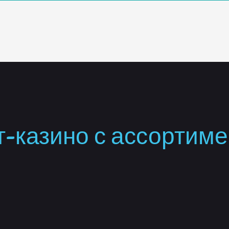
-казино с ассортиме