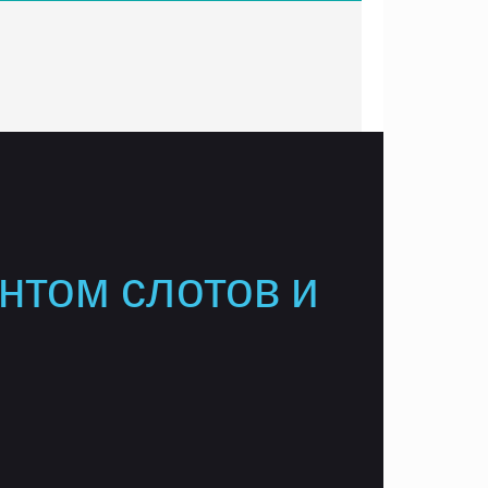
нтом слотов и