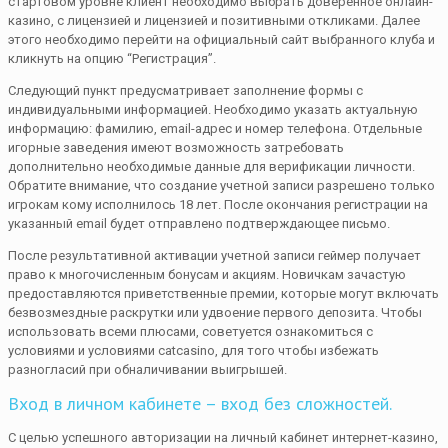
стартовом уровне клиент необходимо выбрать доверенное онлайн-
казино, с лицензией и лицензией и позитивными откликами. Далее
этого необходимо перейти на официальный сайт выбранного клуба и
кликнуть на опцию “Регистрация”.
Следующий пункт предусматривает заполнение формы с
индивидуальными информацией. Необходимо указать актуальную
информацию: фамилию, email-адрес и номер телефона. Отдельные
игорные заведения имеют возможность затребовать
дополнительно необходимые данные для верификации личности.
Обратите внимание, что создание учетной записи разрешено только
игрокам кому исполнилось 18 лет. После окончания регистрации на
указанный email будет отправлено подтверждающее письмо.
После результативной активации учетной записи геймер получает
право к многочисленным бонусам и акциям. Новичкам зачастую
предоставляются приветственные премии, которые могут включать
безвозмездные раскрутки или удвоение первого депозита. Чтобы
использовать всеми плюсами, советуется ознакомиться с
условиями и условиями catcasino, для того чтобы избежать
разногласий при обналичивании выигрышей.
Вход в личном кабинете – вход без сложностей.
С целью успешного авторизации на личный кабинет интернет-казино,