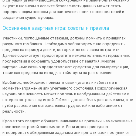
В ситуации увеличивающейся конкуренции на рынке онлайн-казино
акцент к нюансам в аспекте безопасности данных может стать
определяющим плюсом для завлечения новых пользователей и
сохранения существующих.
Осознанная азартная игра: советы и правила
Участники, поглощенные ставками, должны помнить о принципах
разумного гэмблинга. Необходимо заблаговременно определить
пределы на период и деньги, которые вы согласны потратить.
Данное содействует предотвратить нежелательных материальных
последствий и сохранить удовольствие от занятия. Многие
виртуальные казино предоставляют средства для саморегуляции,
такие как пределы на вклады и тайм-ауты на развлечение.
Вдобавок, необходимо понимать свои чувства и избегать в в
моменте напряжения или угнетённого состояния. Психологическая
неуравновешенность может повлечь к необдуманным действиям и
потере контроля над игрой. Гейминг должна быть развлечением, а не
путём разрешения материальных трудностей или избеганием от
реальности.
Кроме того следует обращать внимание на признаки, намекающие на
появление игровой зависимости. Если игрок приступает
игнорировать обыденными задачами или прятать свои поступки от