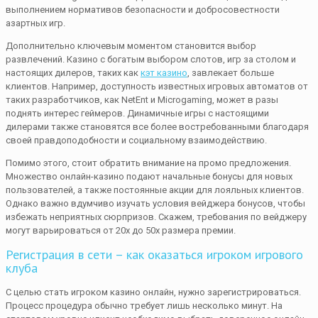
выполнением нормативов безопасности и добросовестности
азартных игр.
Дополнительно ключевым моментом становится выбор
развлечений. Казино с богатым выбором слотов, игр за столом и
настоящих дилеров, таких как
кэт казино
, завлекает больше
клиентов. Например, доступность известных игровых автоматов от
таких разработчиков, как NetEnt и Microgaming, может в разы
поднять интерес геймеров. Динамичные игры с настоящими
дилерами также становятся все более востребованными благодаря
своей правдоподобности и социальному взаимодействию.
Помимо этого, стоит обратить внимание на промо предложения.
Множество онлайн-казино подают начальные бонусы для новых
пользователей, а также постоянные акции для лояльных клиентов.
Однако важно вдумчиво изучать условия вейджера бонусов, чтобы
избежать неприятных сюрпризов. Скажем, требования по вейджеру
могут варьироваться от 20x до 50x размера премии.
Регистрация в сети – как оказаться игроком игрового
клуба
С целью стать игроком казино онлайн, нужно зарегистрироваться.
Процесс процедура обычно требует лишь несколько минут. На