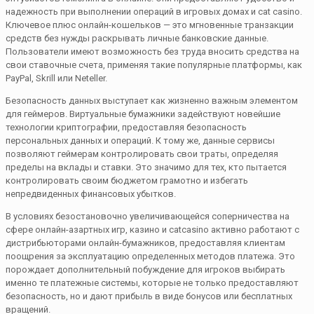
надежность при выполнении операций в игровых домах и cat casino.
Ключевое плюс онлайн-кошельков — это мгновенные транзакции
средств без нужды раскрывать личные банковские данные.
Пользователи имеют возможность без труда вносить средства на
свои ставочные счета, применяя такие популярные платформы, как
PayPal, Skrill или Neteller.
Безопасность данных выступает как жизненно важным элементом
для геймеров. Виртуальные бумажники задействуют новейшие
технологии криптографии, предоставляя безопасность
персональных данных и операций. К тому же, данные сервисы
позволяют геймерам контролировать свои траты, определяя
пределы на вклады и ставки. Это значимо для тех, кто пытается
контролировать своим бюджетом грамотно и избегать
непредвиденных финансовых убытков.
В условиях безостановочно увеличивающейся соперничества на
сфере онлайн-азартных игр, казино и catcasino активно работают с
дистрибьюторами онлайн-бумажников, предоставляя клиентам
поощрения за эксплуатацию определенных методов платежа. Это
порождает дополнительный побуждение для игроков выбирать
именно те платежные системы, которые не только предоставляют
безопасность, но и дают прибыль в виде бонусов или бесплатных
вращений.