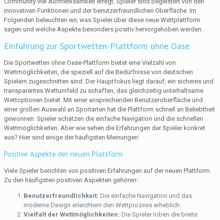
Community viel Aufmerksamkeit erregt. Spieler sind begeistert von den
innovativen Funktionen und der benutzerfreundlichen Oberfläche. Im
Folgenden beleuchten wir, was Spieler über diese neue Wettplattform
sagen und welche Aspekte besonders positiv hervorgehoben werden.
Einführung zur Sportwetten-Plattform ohne Oase
Die Sportwetten ohne Oase-Plattform bietet eine Vielzahl von
Wettmöglichkeiten, die speziell auf die Bedürfnisse von deutschen
Spielern zugeschnitten sind. Der Hauptfokus liegt darauf, ein sicheres und
transparentes Wettumfeld zu schaffen, das gleichzeitig unterhaltsame
Wettoptionen bietet. Mit einer ansprechenden Benutzeroberfläche und
einer großen Auswahl an Sportarten hat die Plattform schnell an Beliebtheit
gewonnen. Spieler schätzen die einfache Navigation und die schnellen
Wettmöglichkeiten. Aber wie sehen die Erfahrungen der Spieler konkret
aus? Hier sind einige der häufigsten Meinungen:
Positive Aspekte der neuen Plattform
Viele Spieler berichten von positiven Erfahrungen auf der neuen Plattform.
Zu den häufigsten positiven Aspekten gehören:
Benutzerfreundlichkeit:
Die einfache Navigation und das
moderne Design erleichtern den Wettprozess erheblich.
Vielfalt der Wettmöglichkeiten:
Die Spieler loben die breite