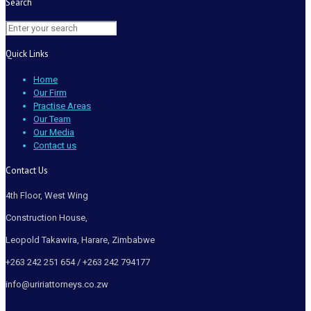
Search
Quick Links
Home
Our Firm
Practise Areas
Our Team
Our Media
Contact us
Contact Us
4th Floor, West Wing
Construction House,
Leopold Takawira, Harare, Zimbabwe
+263 242 251 654 / +263 242 794177
info@uririattorneys.co.zw