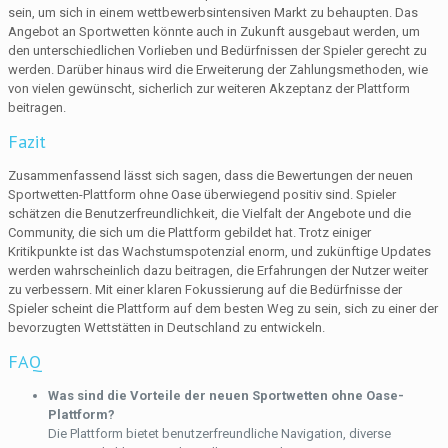
sein, um sich in einem wettbewerbsintensiven Markt zu behaupten. Das
Angebot an Sportwetten könnte auch in Zukunft ausgebaut werden, um
den unterschiedlichen Vorlieben und Bedürfnissen der Spieler gerecht zu
werden. Darüber hinaus wird die Erweiterung der Zahlungsmethoden, wie
von vielen gewünscht, sicherlich zur weiteren Akzeptanz der Plattform
beitragen.
Fazit
Zusammenfassend lässt sich sagen, dass die Bewertungen der neuen
Sportwetten-Plattform ohne Oase überwiegend positiv sind. Spieler
schätzen die Benutzerfreundlichkeit, die Vielfalt der Angebote und die
Community, die sich um die Plattform gebildet hat. Trotz einiger
Kritikpunkte ist das Wachstumspotenzial enorm, und zukünftige Updates
werden wahrscheinlich dazu beitragen, die Erfahrungen der Nutzer weiter
zu verbessern. Mit einer klaren Fokussierung auf die Bedürfnisse der
Spieler scheint die Plattform auf dem besten Weg zu sein, sich zu einer der
bevorzugten Wettstätten in Deutschland zu entwickeln.
FAQ
Was sind die Vorteile der neuen Sportwetten ohne Oase-
Plattform?
Die Plattform bietet benutzerfreundliche Navigation, diverse