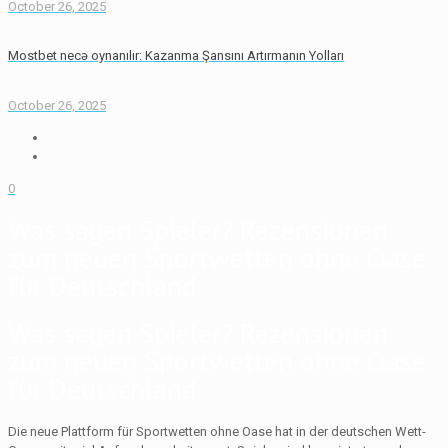
October 26, 2025
Mostbet necə oynanılır: Kazanma Şansını Artırmanın Yolları
October 26, 2025
0
Was sagen Spieler? Rezensionen
zum neuen Sportwetten ohne Oase
für Deutschland
Was sagen Spieler? Rezensionen
zum neuen Sportwetten ohne Oase
für Deutschland
Die neue Plattform für Sportwetten ohne Oase hat in der deutschen Wett-