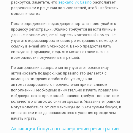
раскрутки. Заметьте, что
зеркало 7K Casino
располагает
разрешением и рецензии пользователей, чтобы избежать
мошенничества.
После определения подходящего портала, приступайте к
процессу регистрации. Обычно требуется ввести личные
данные: полное имя, email-адрес и контактный номер. Не
упустить верифицировать свою регистрацию с помощью
ссылку в e-mail или SMS-кодом. Важно предоставлять
свежую информацию, ведь это может отразиться на
возможности получения выигрышей.
По завершении завершения не упустите перспективу
активировать подарок. Как правило это делается с
помощью введения особого бонус-кода или
автоматизированного перечисления при начальном
пополнении. Необходимо внимательно изучить правилами
вейджера: некоторые онлайн-казино требуют конкретное
количество ставок до снятия средств. Указанные правила
могут колебаться от 20x максимум до 50-ти суммы бонуса, в
связи с этим всегда ознакомьтесь с условия прежде чем
начать играть.
Активация бонуса по завершении регистрации