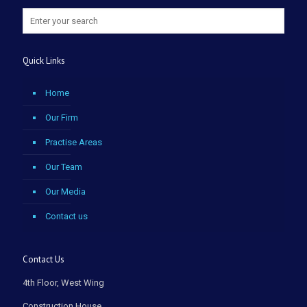
Quick Links
Home
Our Firm
Practise Areas
Our Team
Our Media
Contact us
Contact Us
4th Floor, West Wing
Construction House,