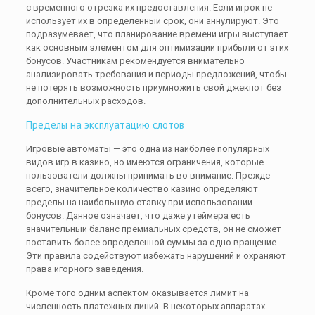
с временного отрезка их предоставления. Если игрок не
использует их в определённый срок, они аннулируют. Это
подразумевает, что планирование времени игры выступает
как основным элементом для оптимизации прибыли от этих
бонусов. Участникам рекомендуется внимательно
анализировать требования и периоды предложений, чтобы
не потерять возможность приумножить свой джекпот без
дополнительных расходов.
Пределы на эксплуатацию слотов
Игровые автоматы — это одна из наиболее популярных
видов игр в казино, но имеются ограничения, которые
пользователи должны принимать во внимание. Прежде
всего, значительное количество казино определяют
пределы на наибольшую ставку при использовании
бонусов. Данное означает, что даже у геймера есть
значительный баланс премиальных средств, он не сможет
поставить более определенной суммы за одно вращение.
Эти правила содействуют избежать нарушений и охраняют
права игорного заведения.
Кроме того одним аспектом оказывается лимит на
численность платежных линий. В некоторых аппаратах