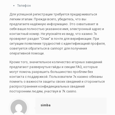
Телефон
Для успешной регистрации требуется придерживаться
легким этапам. Прежде всего, убедитесь, что вы
предлагаете надёжную информацию. Это охватывает в
себя ваше полностью указанное имя, электронный адрес и
контактный номер. Не упускайте из виду, что казино 7к
проверяет раздел “Спам” в почте для верификации. При
ситуации появлении трудностей с идентификацией профиля,
советуется обратиться в саппорт для получения
оперативной помощи.
Кроме того, значительное количество игорных заведений
предлагают развернутые гайды и секции FAQ, которые
могут помочь разрешить большинство проблем без
контакта с поддержкой. Пользователи 7к казино обязаны
помнить о важности защиты своих сведений и сторониться
распространения конфиденциальных сведений
посторонним людям, участвуя в 7k casino.
simba