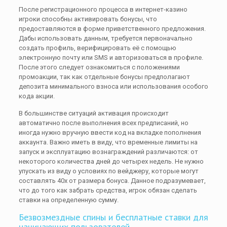
После регистрационного процесса в интернет-казино
игроки способны активировать бонусы, что
предоставляются в форме приветственного предложения.
Дабы использовать данным, требуется первоначально
создать профиль, верифицировать её с помощью
электронную почту или SMS и авторизоваться в профиле.
После этого следует ознакомиться с положениями
промоакции, так как отдельные бонусы предполагают
депозита минимального взноса или использования особого
кода акции.
В большинстве ситуаций активация происходит
автоматично после выполнения всех предписаний, но
иногда нужно вручную ввести код на вкладке пополнения
аккаунта. Важно иметь в виду, что временные лимиты на
запуск и эксплуатацию вознаграждений различаются: от
некоторого количества дней до четырех недель. Не нужно
упускать из виду о условиях по вейджеру, которые могут
составлять 40x от размера бонуса. Данное подразумевает,
что до того как забрать средства, игрок обязан сделать
ставки на определенную сумму.
Безвозмездные спины и бесплатные ставки для
начинающих пользователей.