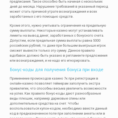
предписания. Такое способно быть начиная с нескольких
дней до месяца. Нарушение требований в указанный период
может стать причиной утрате вознаграждения и всех
заработанных с его помощью средств.
Кроме этого, нужно учитывать ограничения на предельную
сумму выплаты. Некоторые казино могут устанавливать
лимиты на вывод денег, заработанных с бонусного счета.
Допустим, если предельная сумма выплаты равна 5000
российских рублей, то даже при большем выигрыше игрок
сможет вывести только эту сумму. Данное правило
вдобавок должно быть указано в регламенте предложения
или вознаграждения, и не надо его игнорировать.
Бонус-коды для получения бонуса при входе
Применение промокодов казино 7к при регистрации в
онлайн-казино позволяет геймерам заполучить экстра
привилегии, что способны весьма увеличить возможности
на успех. Как правило бонус-коды дают разнообразные
виды плюшек, например дармовые спины или
дополнительные средства на счет. Чтобы
воспользоваться купон-кодом, необходимо ввести данный
код в предназначенное поле при заполнении анкеты или в