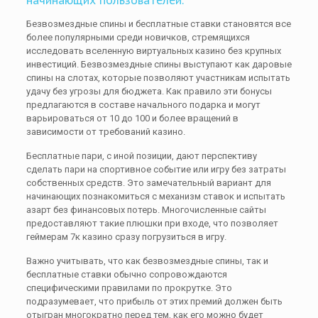
Безвозмездные спины и бесплатные ставки становятся все
более популярными среди новичков, стремящихся
исследовать вселенную виртуальных казино без крупных
инвестиций. Безвозмездные спины выступают как даровые
спины на слотах, которые позволяют участникам испытать
удачу без угрозы для бюджета. Как правило эти бонусы
предлагаются в составе начального подарка и могут
варьироваться от 10 до 100 и более вращений в
зависимости от требований казино.
Бесплатные пари, с иной позиции, дают перспективу
сделать пари на спортивное событие или игру без затраты
собственных средств. Это замечательный вариант для
начинающих познакомиться с механизм ставок и испытать
азарт без финансовых потерь. Многочисленные сайты
предоставляют такие плюшки при входе, что позволяет
геймерам 7к казино сразу погрузиться в игру.
Важно учитывать, что как безвозмездные спины, так и
бесплатные ставки обычно сопровождаются
специфическими правилами по прокрутке. Это
подразумевает, что прибыль от этих премий должен быть
отыгран многократно перед тем, как его можно будет