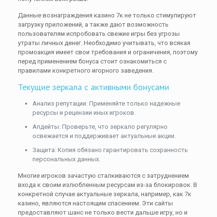
Данные вознаграждения казино 7к не только стимулируют
загрузку приложений, а также дают возможность
пользователям испробовать свежие игры без угрозы
утраты личных денег. Необходимо учитывать, что всякая
промоакция имеет свои требования и ограничения, поэтому
перед применением бонуса стоит ознакомиться с
правилами конкретного игорного заведения.
Текущие зеркала с активными бонусами
Анализ репутации: Применяйте только надежные
ресурсы и рецензии иных игроков.
Апдейты: Проверьте, что зеркало регулярно
освежается и поддерживает актуальные акции.
Защита: Копия обязано гарантировать сохранность
персональных данных.
Многие игроков зачастую сталкиваются с затруднением
входа к своим излюбленным ресурсам из-за блокировок. В
конкретной случае актуальные зеркала, например, как 7к
казино, являются настоящим спасением. Эти сайты
предоставляют шанс не только вести дальше игру, но и