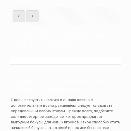
Открытие счета в интернет-
казино с подарком
Открытие счета в интернет-
казино с подарком
С целью запустить партию в онлайн-казино с
дополнительным вознаграждением, следует следовать
определённым лёгким этапам. Прежде всего, подберите
солидное игорное заведение, которое предлагает
выгодные бонусы для новых игроков. Такое способно стать
начальный бонус на стартовый взнос или бесплатные