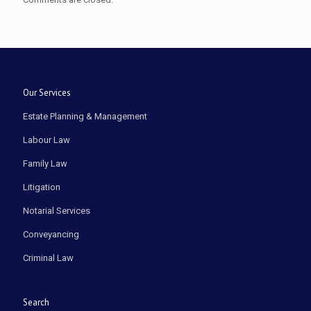
Our Services
Estate Planning & Management
Labour Law
Family Law
Litigation
Notarial Services
Conveyancing
Criminal Law
Search