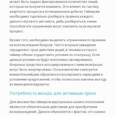
может быть задано фиксированное количество линий,
которые не получится изменить. Это влияет на тактику
азартного процесса и потенциальные добычи. Геймерам
необходимо тщательно разбирать правила каждого
данного игрового автомата, дабы разбираться, каким
способом эти ограничения могут повлиять на их игровой
процесс.
Кроме того, необходимо выделить ограничения по времени
на использование бонусов. Часто игорные заведения
определяют срок действия акций, в течение которого
геймер обязан осуществить условия по отыгрышу. Если
данные условия не будут исполнены своевременно,
бонусные средства и ассоциированные с ними выигрыши
могут быть аннулированы. Пользователям советуется
внимательнейшим образом контролировать периодами и
условиями предложений, чтобы полностью извлечь выгоду
из имеющиеся варианты.
Потребность вклада для активации приза
Для множества геймеров виртуальных казино пополнения
являются обязательным действием для приобретения
вознаграждений. Данное объясняется с фактом, что казино