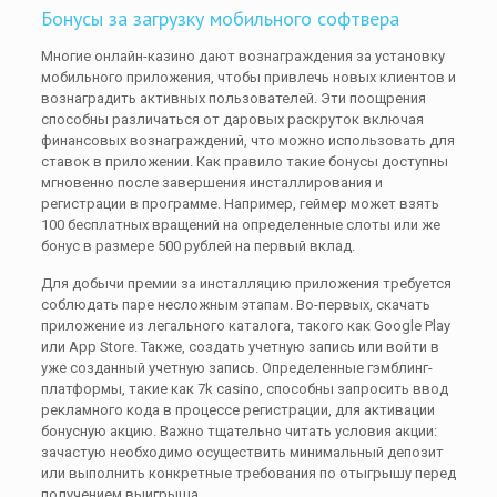
Бонусы за загрузку мобильного софтвера
Многие онлайн-казино дают вознаграждения за установку
мобильного приложения, чтобы привлечь новых клиентов и
вознаградить активных пользователей. Эти поощрения
способны различаться от даровых раскруток включая
финансовых вознаграждений, что можно использовать для
ставок в приложении. Как правило такие бонусы доступны
мгновенно после завершения инсталлирования и
регистрации в программе. Например, геймер может взять
100 бесплатных вращений на определенные слоты или же
бонус в размере 500 рублей на первый вклад.
Для добычи премии за инсталляцию приложения требуется
соблюдать паре несложным этапам. Во-первых, скачать
приложение из легального каталога, такого как Google Play
или App Store. Также, создать учетную запись или войти в
уже созданный учетную запись. Определенные гэмблинг-
платформы, такие как 7k casino, способны запросить ввод
рекламного кода в процессе регистрации, для активации
бонусную акцию. Важно тщательно читать условия акции:
зачастую необходимо осуществить минимальный депозит
или выполнить конкретные требования по отыгрышу перед
получением выигрыша.