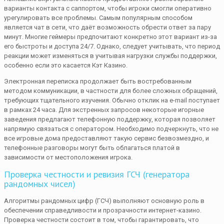
варианты контакта с саппортом, чтобы игроки смогли оперативно
урегулировать все проблемы. Самым популярным способом
является чат в сети, что даёт возможность обрести ответ за пару
минут. Многие геймеры предпочитают конкретно этот вариант из-за
его быстроты и доступа 24/7. Однако, следует учитывать, что период
реакции может изменяться в учитывая нагрузки службы поддержки,
особенно если это касается Кэт Казино.
Электронная переписка продолжает быть востребованным
методом коммуникации, в частности для более сложных обращений,
требующих тщательного изучения. Обычно отклик на e-mail поступает
в рамках 24 часа. Для экстренных запросов некоторые игорные
заведения предлагают телефонную поддержку, которая позволяет
напрямую связаться с оператором. Необходимо подчеркнуть, что не
все игровые дома предоставляют такую сервис безвозмездно, и
телефонные разговоры могут быть облагаться платой в
зависимости от местоположения игрока.
Проверка честности и ревизия ГСЧ (генератора
рандомных чисел)
Алгоритмы рандомных цифр (ГСЧ) выполняют основную роль в
обеспечении справедливости и прозрачности интернет-казино.
Проверка честности состоит в том, чтобы гарантировать, что