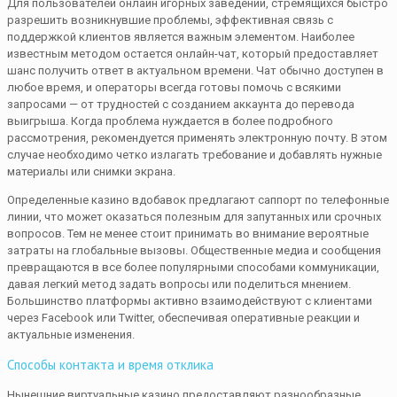
Для пользователей онлайн игорных заведений, стремящихся быстро
разрешить возникнувшие проблемы, эффективная связь с
поддержкой клиентов является важным элементом. Наиболее
известным методом остается онлайн-чат, который предоставляет
шанс получить ответ в актуальном времени. Чат обычно доступен в
любое время, и операторы всегда готовы помочь с всякими
запросами — от трудностей с созданием аккаунта до перевода
выигрыша. Когда проблема нуждается в более подробного
рассмотрения, рекомендуется применять электронную почту. В этом
случае необходимо четко излагать требование и добавлять нужные
материалы или снимки экрана.
Определенные казино вдобавок предлагают саппорт по телефонные
линии, что может оказаться полезным для запутанных или срочных
вопросов. Тем не менее стоит принимать во внимание вероятные
затраты на глобальные вызовы. Общественные медиа и сообщения
превращаются в все более популярными способами коммуникации,
давая легкий метод задать вопросы или поделиться мнением.
Большинство платформы активно взаимодействуют с клиентами
через Facebook или Twitter, обеспечивая оперативные реакции и
актуальные изменения.
Способы контакта и время отклика
Нынешние виртуальные казино предоставляют разнообразные