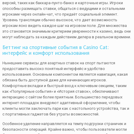
версий, таких как баккара-пунто-банко и карточные игры. Игроки
способны размещать ставки, общаться с ведущими и остальными
игроками через онлайн-чат, что придаёт социальный элемент.
Уровень трансляции обычно высокое, что дает возможность
игрокам ясно видеть каждое шаг на игровом поле. Для множества
это становится значимым критерием уверенности к казино, ведь они
могут наблюдать за каждым действием дилера в реальном времени.
Беттинг на спортивные события в Casino Cat:
интерфейс и комфорт использования
Нынешние сервисы для азартных ставок на спорт пытаются
предоставить высоко понятный интерфейс и удобство
использования. Основным компонентом является навигация, какая
обязана быть доступной даже для начинающих игроков.
Комфортные вкладки и быстрый вход к ключевым секциям, таким
как «Популярные события» и «История ставок», обеспечивают
интеракцию с сайтом более приятным. Большинство передовых
интернет-площадок внедряют адаптивный оформление, чтобы
клиенты могли заключать пари как с настольного устройства, так и
с портативных гаджетов без утраты возможностей.
Особенное уделение направляется на темпу подгрузки страничек и
безопасности операций. Крайне важно, чтобы пользователи могли