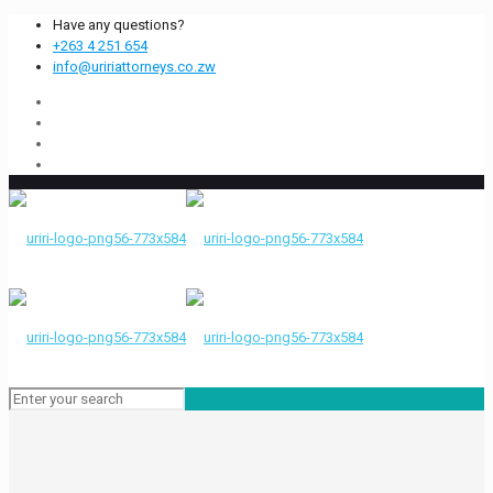
Have any questions?
+263 4 251 654
info@uririattorneys.co.zw