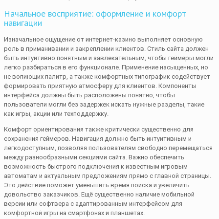
Начальное восприятие: оформление и комфорт
навигации
Изначальное ощущение от интернет-казино выполняет основную
роль в приманивании и закреплении клиентов. Стиль сайта должен
быть интуитивно понятным и завлекательным, чтобы геймеры могли
легко разбираться в его функционале. Применение насыщенных, но
не вопиющих палитр, а также комфортных типографик содействует
формировать приятную атмосферу для клиентов. Компоненты
интерфейса должны быть расположены понятно, чтобы
пользователи могли без задержек искать нужные разделы, такие
как игры, акции или техподдержку.
Комфорт ориентирования также критически существенно для
сохранения геймеров. Навигация должно быть интуитивным и
легкодоступным, позволяя пользователям свободно перемещаться
между разнообразными секциями сайта. Важно обеспечить
возможность быстрого подключения к известным игровым
автоматам и актуальным предложениям прямо с главной страницы.
Это действие поможет уменьшить время поиска и увеличить
довольство заказчиков. Ещё существенно наличие мобильной
версии или софтвера с адаптированным интерфейсом для
комфортной игры на смартфонах и планшетах.