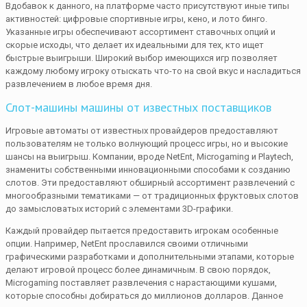
Вдобавок к данного, на платформе часто присутствуют иные типы
активностей: цифровые спортивные игры, кено, и лото бинго.
Указанные игры обеспечивают ассортимент ставочных опций и
скорые исходы, что делает их идеальными для тех, кто ищет
быстрые выигрыши. Широкий выбор имеющихся игр позволяет
каждому любому игроку отыскать что-то на свой вкус и насладиться
развлечением в любое время дня.
Слот-машины машины от известных поставщиков
Игровые автоматы от известных провайдеров предоставляют
пользователям не только волнующий процесс игры, но и высокие
шансы на выигрыш. Компании, вроде NetEnt, Microgaming и Playtech,
знамениты собственными инновационными способами к созданию
слотов. Эти предоставляют обширный ассортимент развлечений с
многообразными тематиками — от традиционных фруктовых слотов
до замысловатых историй с элементами 3D-графики.
Каждый провайдер пытается предоставить игрокам особенные
опции. Например, NetEnt прославился своими отличными
графическими разработками и дополнительными этапами, которые
делают игровой процесс более динамичным. В свою порядок,
Microgaming поставляет развлечения с нарастающими кушами,
которые способны добираться до миллионов долларов. Данное