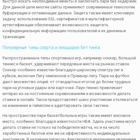
быстро искать необходимые ивенты и заключать пари без задержек.
Для данной цели многие сайты применяют современные технологии
буферизации и оптимизации данных. Защита также имеет ключевую
задачу: использование SSL-сертификатов и мультифакторной
аутентификации обеспечивает возможность защитить
конфиденциальную информацию пользователей и их денежные
транзакции.
Популярные типы спорта и площадки беттинга
Распространенные типы спортивных игр, например соккер, большой
теннис и баскет, удерживают передовые места на рынках ставок.
Соккер особенно известен благодаря широкому спектру лиг и
кубков, включая Лигу чемпионов и Премьер-лигу. Пари на футбол
дают множество опций: от стандартных итогов до более трудных
пари на угловые удары или карточки. Лаун-теннис привлекает
интерес из-за постоянным соревнованиям и возможности делать
ставки в онлайн. Такое предоставляет шанс участникам откликаться
на изменения в геймплее и адаптировать свои тактики.
На пространстве пари баскетбольные игры также имеет весомое
место, особенно благодаря известности НБА. Здесь участники могут
делать ставки не только на победителя матча, но и на число
заработанных баллов или же на эффективность индивидуальных
участников. В недавние периоды фиксируется увеличение увлечения