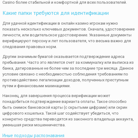
Casino более стабильной и комфортной для всех пользователей.
Какие папки требуются для идентификации
Для удачной идентификации в онлайн казино игрокам нужно
показать несколько ключевых документов. Сначала, удостоверение
личности, или водительское удостоверение. Указанные документы
верифицируют персону и лет пользователя, что весьма важно для
следования правовых норм.
Другим значимым бумагой оказывается подтверждение адреса
пребывания. Часто это является счет за коммуналку или выписка из
банка, датированные не более чем за последние три месяца. Данное
условие связано с необходимостью соблюдения требованиям по
противодействию легализации доходов, полученных преступным
путем и финансовыми махинациями.
Наконец, для завершения процесса верификации может
понадобиться подтверждение варианта оплаты. Такое способно
быть снимок банковской карты (с скрытыми цифрами) или скрин
цифрового кошелька. Такой шаг содействует убедиться, что
конкретно средства переводятся из законного владельца аккаунта,
уменьшая риски мошенничества.
Иные подходы распознавания