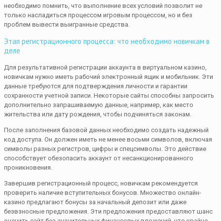
необходимо помнить, что выполнение всех условий позволит не
только насладиться процессом игровым процессом, но и без
проблем вывести выигранные средства.
Этап регистрационного процесса: что необходимо новичкам в
деле
Для результативной регистрации аккаунта в виртуальном казино,
новичкам нужно иметь рабочий электронный ящик и мобильник. Эти
данные требуются для подтверждения личности и гарантии
сохранности учетной записи. Некоторые сайты способны запросить
дополнительно запрашиваемую данные, например, как место
жительства или дату рождения, чтобы подчиняться законам.
После заполнения базовой данных необходимо создать надежный
код доступа. Он должен иметь не менее восьми символов, включая
символы разных регистров, цифры и спецсимволы. Это действие
способствует обезопасить аккаунт от несанкционированного
проникновения.
Завершив регистрационный процесс, новичкам рекомендуется
проверить наличие вступительных бонусов. Множество онлайн-
казино предлагают бонусы за начальный депозит или даже
безвзносные предложения. Эти предложения предоставляют шанс
оценить сайт без значительных финансовых вложений, что крайне