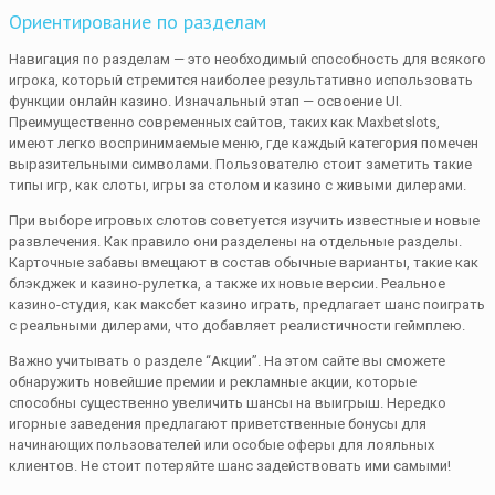
Ориентирование по разделам
Навигация по разделам — это необходимый способность для всякого
игрока, который стремится наиболее результативно использовать
функции онлайн казино. Изначальный этап — освоение UI.
Преимущественно современных сайтов, таких как Maxbetslots,
имеют легко воспринимаемые меню, где каждый категория помечен
выразительными символами. Пользователю стоит заметить такие
типы игр, как слоты, игры за столом и казино с живыми дилерами.
При выборе игровых слотов советуется изучить известные и новые
развлечения. Как правило они разделены на отдельные разделы.
Карточные забавы вмещают в состав обычные варианты, такие как
блэкджек и казино-рулетка, а также их новые версии. Реальное
казино-студия, как максбет казино играть, предлагает шанс поиграть
с реальными дилерами, что добавляет реалистичности геймплею.
Важно учитывать о разделе “Акции”. На этом сайте вы сможете
обнаружить новейшие премии и рекламные акции, которые
способны существенно увеличить шансы на выигрыш. Нередко
игорные заведения предлагают приветственные бонусы для
начинающих пользователей или особые оферы для лояльных
клиентов. Не стоит потеряйте шанс задействовать ими самыми!