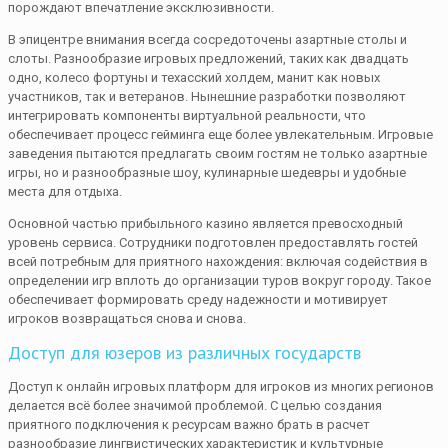
порождают впечатление эксклюзивности.
В эпицентре внимания всегда сосредоточены азартные столы и
слоты. Разнообразие игровых предложений, таких как двадцать
одно, колесо фортуны и техасский холдем, манит как новых
участников, так и ветеранов. Нынешние разработки позволяют
интегрировать компоненты виртуальной реальности, что
обеспечивает процесс гейминга еще более увлекательным. Игровые
заведения пытаются предлагать своим гостям не только азартные
игры, но и разнообразные шоу, кулинарные шедевры и удобные
места для отдыха.
Основной частью прибыльного казино является превосходный
уровень сервиса. Сотрудники подготовлен предоставлять гостей
всей потребным для приятного нахождения: включая содействия в
определении игр вплоть до организации туров вокруг городу. Такое
обеспечивает формировать среду надежности и мотивирует
игроков возвращаться снова и снова.
Доступ для юзеров из различных государств
Доступ к онлайн игровых платформ для игроков из многих регионов
делается всё более значимой проблемой. С целью создания
приятного подключения к ресурсам важно брать в расчет
разнообразие лингвистических характеристик и культурные