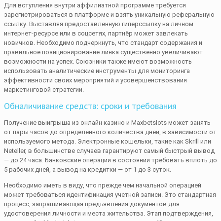
Для вступления внутри аффилиатной программе требуется
зарегистрироваться в платформе и взять уникальную реферальную
ссылку. Выставляя предоставленную гиперссылку на личном
интернет-ресурсе или в соцсетях, партнёр может завлекать
новичков. Необходимо подчеркнуть, что стандарт содержания и
правильное позиционирование линка существенно увеличивают
возможности на успех. Союзники также имеют возможность
использовать аналитические инструменты для мониторинга
эффективности своих мероприятий и усовершенствования
маркетинговой стратегии.
Обналичивание средств: сроки и требования
Получение выигрыша из онлайн казино и Maxbetslots может занять
от пары часов до определённого количества дней, в зависимости от
используемого метода. Электронные кошельки, такие как Skrill или
Neteller, в большинстве случаев гарантируют самый быстрый вывод
— до 24 часа. Банковские операции в состоянии требовать вплоть до
5 рабочих дней, а вывод на кредитки — от 1 до 3 суток.
Необходимо иметь в виду, что прежде чем начальной операцией
может требоваться идентификация учетной записи. Это стандартная
процесс, запрашивающая предъявления документов для
удостоверения личности и места жительства. Этап подтверждения,