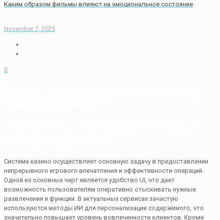
Каким образом фильмы влияют на эмоциональное состояние
November 7, 2025
0
Обзор системы игрового клуба и
его функционала
Обзор системы игрового клуба и
его функционала
Система казино осуществляет основную задачу в предоставлении
непрерывного игрового впечатления и эффективности операций.
Одной из основных черт является удобство UI, что дает
возможность пользователям оперативно отыскивать нужные
развлечения и функции. В актуальных сервисах зачастую
используются методы ИИ для персонализации содержимого, что
значительно повышает уровень вовлеченности клиентов. Кроме