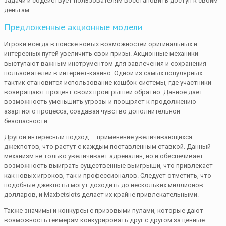
задачи и содействует пользователям восстановить доступ к своим
деньгам.
Предложенные акционные модели
Игроки всегда в поиске новых возможностей оригинальных и
интересных путей увеличить свои призы. Акционные механики
выступают важным инструментом для завлечения и сохранения
пользователей в интернет-казино. Одной из самых популярных
тактик становится использование кэшбэк-системы, где участники
возвращают процент своих проигрышей обратно. Данное дает
возможность уменьшить угрозы и поощряет к продолжению
азартного процесса, создавая чувство дополнительной
безопасности.
Другой интересный подход — применение увеличивающихся
джекпотов, что растут с каждым поставленным ставкой. Данный
механизм не только увеличивает адреналин, но и обеспечивает
возможность выиграть существенные выигрыши, что привлекает
как новых игроков, так и профессионалов. Следует отметить, что
подобные джекпоты могут доходить до нескольких миллионов
долларов, и Maxbetslots делает их крайне привлекательными.
Также значимы и конкурсы с призовыми пулами, которые дают
возможность геймерам конкурировать друг с другом за ценные