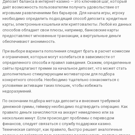
Депозит баланса в интернет-казино — это ключевой шаг, который
даёт возможность пользователям получать удовольствие от
игровыми развлечениями без барьеров. Для начала игры, игроку
необходимо определить подходящий способ депозита: кредитные
карты, электронные кошельки или криптовалюты. Любой из данных
способов обладает свои плюсы, например, банковские карты
предоставляют мгновенные транзакции, а виртуальные деньги
обеспечивают анонимность.
При выборе варианта пополнения следует брать в расчет комиссии
и ограничения, которые могут колебаться в зависимости от
определенного способа и правил заведения. Скажем, определенные
сайты предлагают премии за начальное депозит, что может стать
дополнительно стимулирующим мотиватором для подбора
конкретного способа. Необходимо тщательно ознакомиться с
условиями активации таких плюшек, чтобы избежать
недоразумений.
По окончании подбора метода депозита и внесения требуемой
денежной суммы, геймеру необходимо подтвердить операцию. Как
правило деньги зачисляются на аккаунт немедленно или за
нескольких минут. Если происходят проблемы с переводом
финансов, следует связаться с службу поддержки казино.
Техническая саппорт, как правило, быстро решает аналогичные