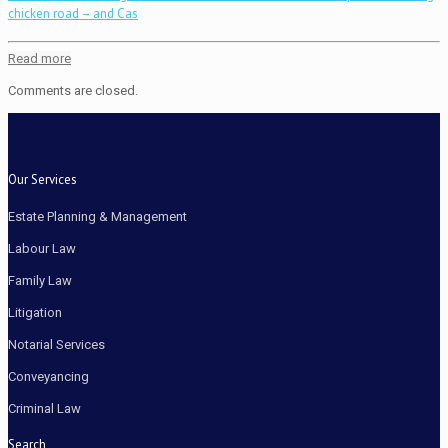
chicken road – and Cas
Read more
Comments are closed.
Our Services
Estate Planning & Management
Labour Law
Family Law
Litigation
Notarial Services
Conveyancing
Criminal Law
Search