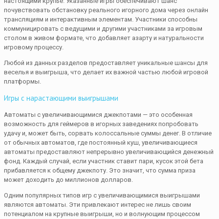
настоящими крупье. Указанные игры обеспечивают шанс
почувствовать обстановку реального игорного дома через онлайн
трансляциям и интерактивным элементам. Участники способны
коммуницировать с ведущими и другими участниками за игровым
столом в живом формате, что добавляет азарту и натуральности
игровому процессу.
Любой из данных разделов предоставляет уникальные шансы для
веселья и выигрыша, что делает их важной частью любой игровой
платформы.
Игры с нарастающими выигрышами
Автоматы с увеличивающимися джекпотами — это особенная
возможность для геймеров в игорных заведениях попробовать
удачу и, может быть, сорвать колоссальные суммы денег. В отличие
от обычных автоматов, где постоянный куш, увеличивающиеся
автоматы предоставляют непрерывно увеличивающийся денежный
фонд. Каждый случай, если участник ставит пари, кусок этой бета
прибавляется к общему джекпоту. Это значит, что сумма приза
может доходить до миллионов долларов.
Одним популярных типов игр с увеличивающимися выигрышами
являются автоматы. Эти привлекают интерес не лишь своим
потенциалом на крупные выигрыши, но и волнующим процессом