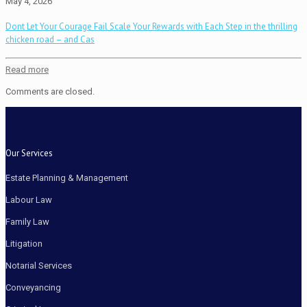
May 4, 2026
Dont Let Your Courage Fail Scale Your Rewards with Each Step in the thrilling
chicken road – and Cas
Read more
Comments are closed.
Our Services
Estate Planning & Management
Labour Law
Family Law
Litigation
Notarial Services
Conveyancing