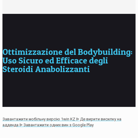
Ottimizzazione del Bodybuilding:
Uso Sicuro ed Efficace degli
Steroidi Anabolizzanti
Завантажити мобільну версію 1win KZ ᐉ Де вирити висилку на
адденда ᐉ Завантажити одних вин з Google Play