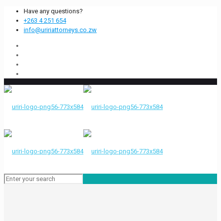
Have any questions?
+263 4 251 654
info@uririattorneys.co.zw