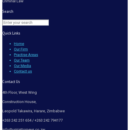
Criminal Law
Search
Quick Links
Home
Our Firm
Practise Areas
Our Team
Our Media
Contact us
Contact Us
4th Floor, West Wing
Construction House,
Leopold Takawira, Harare, Zimbabwe
+263 242 251 654 / +263 242 794177
info@uririattorneys.co.zw