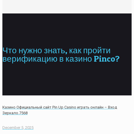
Что нужно знать, как пройти
верификацию в казино Pinco?
Казино Официальный сайт Pin Up Casino играть онлайн – Вход
Зеркало.7568
December 5, 2025