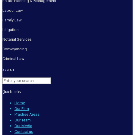
Estate Planning & Management
Labour Law
Family Law
Litigation
Notarial Services
Conveyancing
Criminal Law
Search
Quick Links
Home
Our Firm
Practise Areas
Our Team
Our Media
Contact us