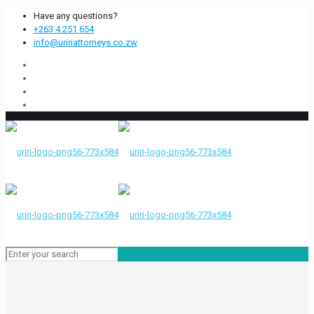
Have any questions?
+263 4 251 654
info@uririattorneys.co.zw