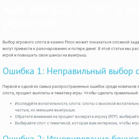
Как выбрать слот в к
решения
Выбор игрового слота в казино Pinco может показаться сложной зада
могут привести к разочарованию и потере денег. В этой статье мы 
игрой и повышать свои шансы на выигрыш.
Ошибка 1: Неправильный выбор 
Первой и одной из самых распространенных ошибок среди новичков я
слота, процент выплаты и тематику игры. Чтобы сделать правильный
Исследуйте волатильность слота: слоты с высокой волатильн
частые, но меньшие выигрыши.
Обратите внимание на процент возврата игроку (RTP): выбирай
Выбирайте слот с тематикой, которая вам интересна, чтобы иг
Ошибка 2: Игнорирование бонусо