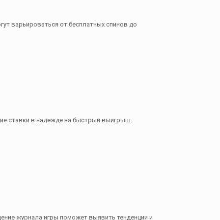
огут варьироваться от бесплатных спинов до
шие ставки в надежде на быстрый выигрыш.
дение журнала игры поможет выявить тенденции и