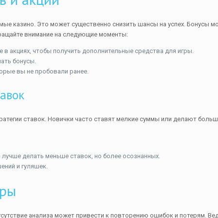
мые казино. Это может существенно снизить шансы на успех. Бонусы м
бращайте внимание на следующие моменты:
те в акциях, чтобы получить дополнительные средства для игры.
мать бонусы.
орые вы не пробовали ранее.
тавок
ратегии ставок. Новички часто ставят мелкие суммы или делают боль
лучше делать меньше ставок, но более осознанных.
ений и гуляшек.
гры
Отсутствие анализа может привести к повторению ошибок и потерям. Ве