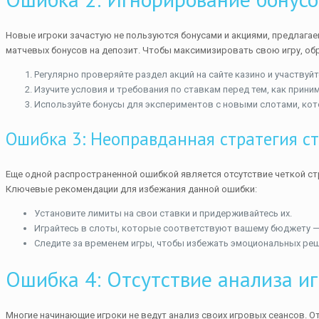
Новые игроки зачастую не пользуются бонусами и акциями, предлагае
матчевых бонусов на депозит. Чтобы максимизировать свою игру, о
Регулярно проверяйте раздел акций на сайте казино и участвуй
Изучите условия и требования по ставкам перед тем, как прини
Используйте бонусы для экспериментов с новыми слотами, кот
Ошибка 3: Неоправданная стратегия с
Еще одной распространенной ошибкой является отсутствие четкой ст
Ключевые рекомендации для избежания данной ошибки:
Установите лимиты на свои ставки и придерживайтесь их.
Играйтесь в слоты, которые соответствуют вашему бюджету — 
Следите за временем игры, чтобы избежать эмоциональных реш
Ошибка 4: Отсутствие анализа и
Многие начинающие игроки не ведут анализ своих игровых сеансов. 