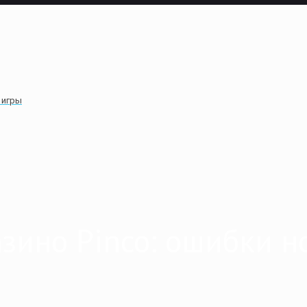
 игры
азино Pinco: ошибки н