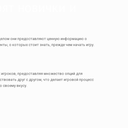
рят новички и
в целом они предоставляют ценную информацию о
ы, о которых стоит знать, прежде чем начать игру.
х игроков, предоставляя множество опций для
твовать друг с другом, что делает игровой процесс
о своему вкусу.