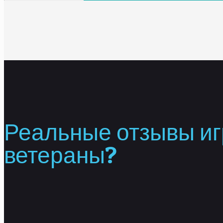
Реальные отзывы игр
ветераны?