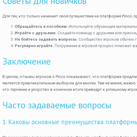
Советы для новичков
Для тех, кто только начинает своё путешествие на платформе Pinco,
Обращайтесь к пособиям:
Используйте обучающие материалы 
Играйте с друзьями:
Создайте команду с друзьями или присое
Не бойтесь задавать вопросы:
Сообщество игроков обычно г
Регулярно играйте:
Погружение в игровой процесс поможет ва
Заключение
В целом, отзывы игроков о Pinco показывают, что платформа предлаг
является привлекательным выбором для многих. Тем не менее, важно 
что терпение и упорство в конечном итоге приведут к успешному игро
Часто задаваемые вопросы
1. Каковы основные преимущества платформы