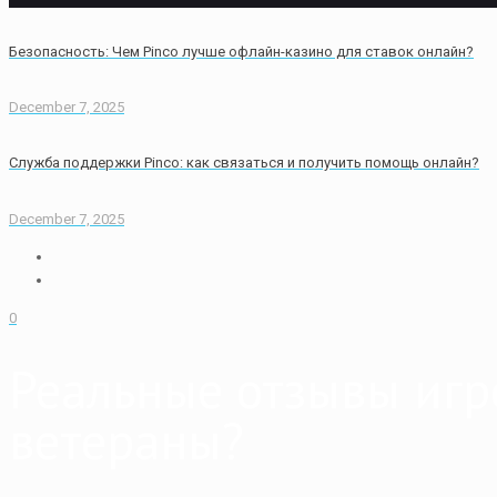
Безопасность: Чем Pinco лучше офлайн-казино для ставок онлайн?
December 7, 2025
Служба поддержки Pinco: как связаться и получить помощь онлайн?
December 7, 2025
0
Реальные отзывы игро
ветераны?