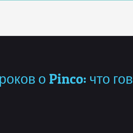
оков о Pinco: что го