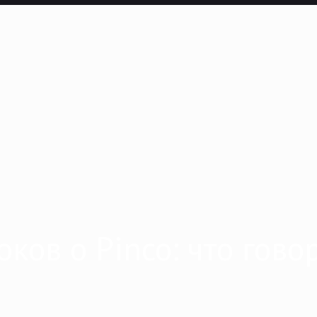
ков о Pinco: что гово