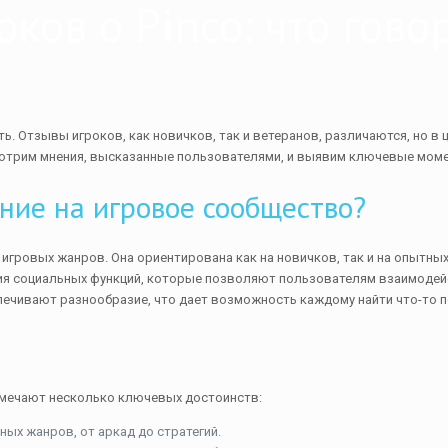
ков о Pinco: что гово
ть. Отзывы игроков, как новичков, так и ветеранов, различаются, но 
отрим мнения, высказанные пользователями, и выявим ключевые момент
яние на игровое сообщество?
игровых жанров. Она ориентирована как на новичков, так и на опытны
ция социальных функций, которые позволяют пользователям взаимодейс
печивают разнообразие, что дает возможность каждому найти что-то п
тмечают несколько ключевых достоинств:
ых жанров, от аркад до стратегий.