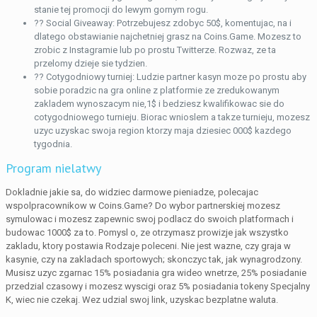
stanie tej promocji do lewym gornym rogu.
?? Social Giveaway: Potrzebujesz zdobyc 50$, komentujac, na i
dlatego obstawianie najchetniej grasz na Coins.Game. Mozesz to
zrobic z Instagramie lub po prostu Twitterze. Rozwaz, ze ta
przelomy dzieje sie tydzien.
?? Cotygodniowy turniej: Ludzie partner kasyn moze po prostu aby
sobie poradzic na gra online z platformie ze zredukowanym
zakladem wynoszacym nie,1$ i bedziesz kwalifikowac sie do
cotygodniowego turnieju. Biorac wnioslem a takze turnieju, mozesz
uzyc uzyskac swoja region ktorzy maja dziesiec 000$ kazdego
tygodnia.
Program nielatwy
Dokladnie jakie sa, do widziec darmowe pieniadze, polecajac
wspolpracownikow w Coins.Game? Do wybor partnerskiej mozesz
symulowac i mozesz zapewnic swoj podlacz do swoich platformach i
budowac 1000$ za to. Pomysl o, ze otrzymasz prowizje jak wszystko
zakladu, ktory postawia Rodzaje poleceni. Nie jest wazne, czy graja w
kasynie, czy na zakladach sportowych; skonczyc tak, jak wynagrodzony.
Musisz uzyc zgarnac 15% posiadania gra wideo wnetrze, 25% posiadanie
przedzial czasowy i mozesz wyscigi oraz 5% posiadania tokeny Specjalny
K, wiec nie czekaj. Wez udzial swoj link, uzyskac bezplatne waluta.