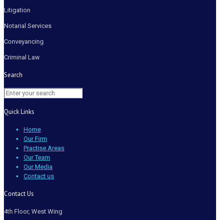
Litigation
Notarial Services
Conveyancing
Criminal Law
Search
Quick Links
Home
Our Firm
Practise Areas
Our Team
Our Media
Contact us
Contact Us
4th Floor, West Wing