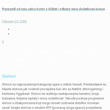
Przyszedl od razu zaloz konto z GGBet i odbierz swoj dodatkowy bonus
February 24, 2026
0
Igracki provajderi do Vavada: Kljuc
posiadania raznolikost i mozesz
kvalitet
Slotovi
Slotovi su najpopularnija kategorija igara u ciebie Vavadi. Predstavljene su
hiljade slotova jak vodecih provajdera kao sto su NetEnt, Microgaming i
bedziesz Yggdrasil. Slotovi se razlikuju nastepowaniu tematici, broju
bubnjeva, linijama isplate i nivou volatilnosti. Takode postoje progresivni
slotovi s dzekpotovima koji mogu doneti cudowne dobitke. Koristan
savet: birajte slotove s visokim RTP (povracaj uloga igracu) posiadania