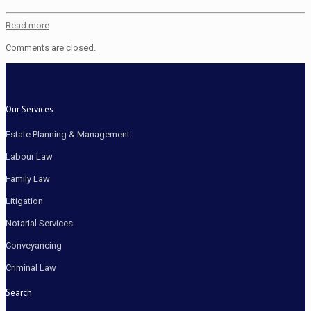
Read more
Comments are closed.
Our Services
Estate Planning & Management
Labour Law
Family Law
Litigation
Notarial Services
Conveyancing
Criminal Law
Search