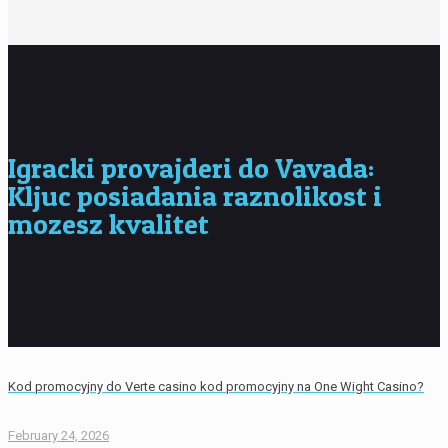
Igracki provajderi do Vavada:
Kljuc posiadania raznolikost i
mozesz kvalitet
Kod promocyjny do Verte casino kod promocyjny na One Wight Casino?
February 24, 2026