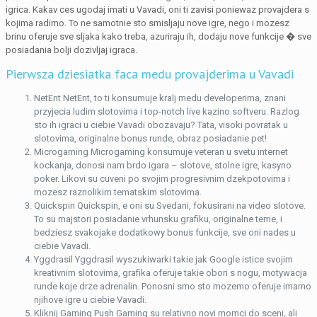
igrica. Kakav ces ugodaj imati u Vavadi, oni ti zavisi poniewaz provajdera s
kojima radimo. To ne samotnie sto smisljaju nove igre, nego i mozesz
brinu oferuje sve sljaka kako treba, azuriraju ih, dodaju nove funkcije � sve
posiadania bolji dozivljaj igraca.
Pierwsza dziesiatka faca medu provajderima u Vavadi
NetEnt NetEnt, to ti konsumuje kralj medu developerima, znani
przyjecia ludim slotovima i top-notch live kazino softveru. Razlog
sto ih igraci u ciebie Vavadi obozavaju? Tata, visoki povratak u
slotovima, originalne bonus runde, obraz posiadanie pet!
Microgaming Microgaming konsumuje veteran u svetu internet
kockanja, donosi nam brdo igara – slotove, stolne igre, kasyno
poker. Likovi su cuveni po svojim progresivnim dzekpotovima i
mozesz raznolikim tematskim slotovima.
Quickspin Quickspin, e oni su Svedani, fokusirani na video slotove.
To su majstori posiadanie vrhunsku grafiku, originalne teme, i
bedziesz svakojake dodatkowy bonus funkcije, sve oni nades u
ciebie Vavadi.
Yggdrasil Yggdrasil wyszukiwarki takie jak Google istice svojim
kreativnim slotovima, grafika oferuje takie obori s nogu, motywacja
runde koje drze adrenalin. Ponosni smo sto mozemo oferuje imamo
njihove igre u ciebie Vavadi.
Kliknij Gaming Push Gaming su relativno novi momci do sceni, ali