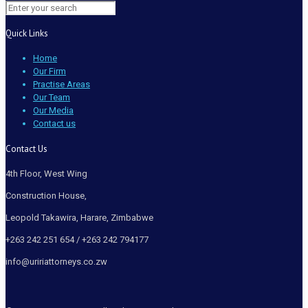
Quick Links
Home
Our Firm
Practise Areas
Our Team
Our Media
Contact us
Contact Us
4th Floor, West Wing
Construction House,
Leopold Takawira, Harare, Zimbabwe
+263 242 251 654 / +263 242 794177
info@uririattorneys.co.zw