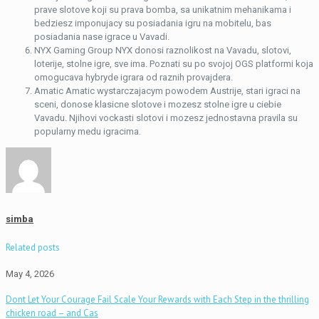
prave slotove koji su prava bomba, sa unikatnim mehanikama i
bedziesz imponujacy su posiadania igru na mobitelu, bas
posiadania nase igrace u Vavadi.
NYX Gaming Group NYX donosi raznolikost na Vavadu, slotovi,
loterije, stolne igre, sve ima. Poznati su po svojoj OGS platformi koja
omogucava hybryde igrara od raznih provajdera.
Amatic Amatic wystarczajacym powodem Austrije, stari igraci na
sceni, donose klasicne slotove i mozesz stolne igre u ciebie
Vavadu. Njihovi vockasti slotovi i mozesz jednostavna pravila su
popularny medu igracima.
simba
Related posts
May 4, 2026
Dont Let Your Courage Fail Scale Your Rewards with Each Step in the thrilling
chicken road – and Cas