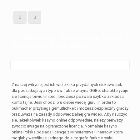
?? Jak dlugo Kontynuuje Placa
Pieniadze z Gg Wager?
Z naszej witrynie jest ich wiele kilka przydatnych ciekawostek
dla poczatkujacych typerow. Takze witryna GGBet charakteryzuje
sie licencja brivio limited i bedziesz pozwala szybko zakladac
konto tajne. Jesli chodzi o u ciebie wiecej guru, in order to
bukmacher przysiega gemutlichkeit i mozesz bezpieczny graczy
oraz uwaza na zasady odpowiedzialnej gra wideo. Aby nauczyc
sie, jakiekolwiek kasyno online odpowiednie, nalezy pierwszy
zwrocic uwage na ograniczone licencja. Normalnie kasyno
online Polska posiada licencje z Ministerstwa Finansow, ktora
moglaby weryfikuje, jednego do autografo funkcje rynku