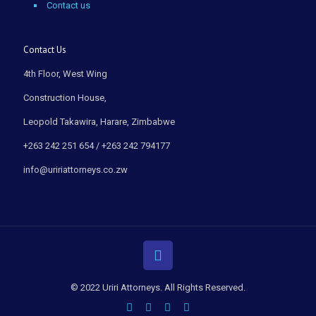
Contact us
Contact Us
4th Floor, West Wing
Construction House,
Leopold Takawira, Harare, Zimbabwe
+263 242 251 654 / +263 242 794177
info@uririattorneys.co.zw
© 2022 Uriri Attorneys. All Rights Reserved.