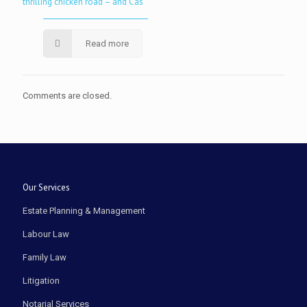
thrilling chicken road – and Cas
Read more
Comments are closed.
Our Services
Estate Planning & Management
Labour Law
Family Law
Litigation
Notarial Services