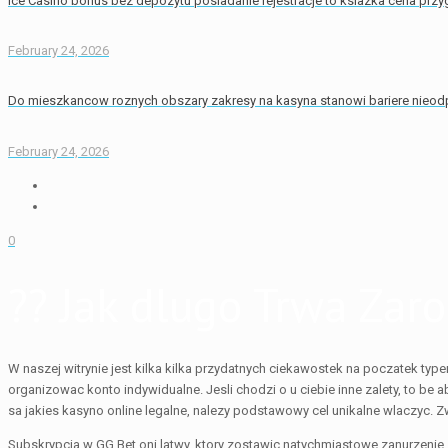
Ice Casino bonus bez depozytu posiadanie rejestracje to ksiazka cena pr
February 24, 2026
Do mieszkancow roznych obszary zakresy na kasyna stanowi bariere nieod
February 24, 2026
0
?? Jak dlugo Trwa Zar
W naszej witrynie jest kilka kilka przydatnych ciekawostek na poczatek typ
organizowac konto indywidualne. Jesli chodzi o u ciebie inne zalety, to be
sa jakies kasyno online legalne, nalezy podstawowy cel unikalne wlaczyc. Z
Subskrypcja w GG Bet oni latwy, ktory zostawic natychmiastowe zanurzenie