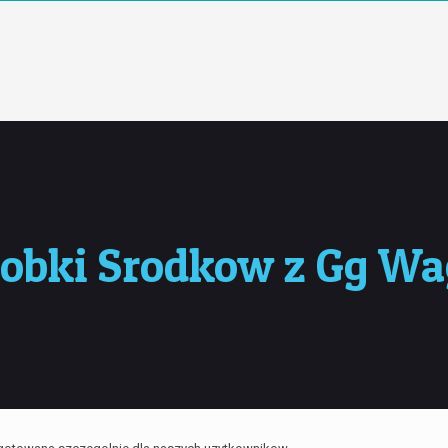
robki Srodkow z Gg Wa