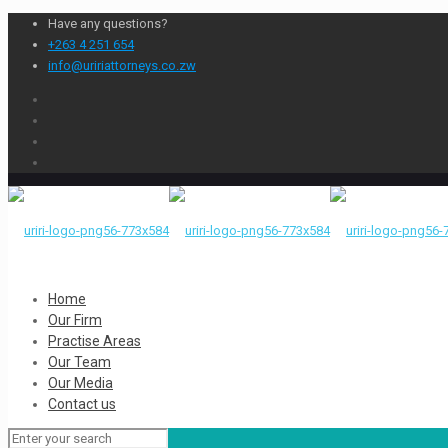
Have any questions?
+263 4 251 654
info@uririattorneys.co.zw
Home
Our Firm
Practise Areas
Our Team
Our Media
Contact us