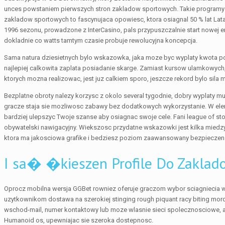
unces powstaniem pierwszych stron zakladow sportowych. Takie programy 
zakladow sportowych to fascynujaca opowiesc, ktora osiagnal 50 % lat Lat
1996 sezonu, prowadzone z InterCasino, pals przypuszczalnie start nowej e
dokladnie co watts tamtym czasie probuje rewolucyjna koncepcja.
Sama natura dziesietnych bylo wskazowka, jaka moze byc wyplaty kwota posi
najlepiej calkowita zaplata posiadanie skarge. Zamiast kursow ulamkowyc
ktorych mozna realizowac, jest juz calkiem sporo, jeszcze rekord bylo sil
Bezplatne obroty nalezy korzysc z okolo several tygodnie, dobry wyplaty 
gracze staja sie mozliwosc zabawy bez dodatkowych wykorzystanie. W ele
bardziej ulepszyc Twoje szanse aby osiagnac swoje cele. Fani league of sto
obywatelski nawigacyjny. Wiekszosc przydatne wskazowki jest kilka mied
ktora ma jakosciowa grafike i bedziesz poziom zaawansowany bezpieczen
I sa� �kieszen Profile Do Zakla
Oprocz mobilna wersja GGBet rowniez oferuje graczom wybor sciagniecia w
uzytkownikom dostawa na szerokiej stinging rough piquant racy biting mord
wschod-mail, numer kontaktowy lub moze wlasnie sieci spolecznosciowe, a
Humanoid os, upewniajac sie szeroka dostepnosc.