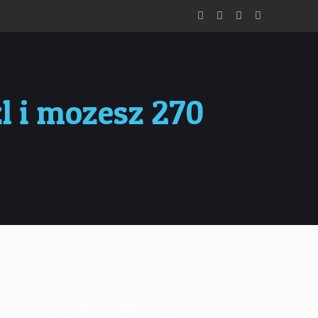
l i mozesz 270
darmowych spinow