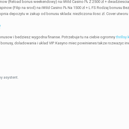
pinow (Reload bonus weekendowy) na iWild Casino l% Z 2500 zl + dwadziesci
spinow (Filip na srod) na iWild Casino l% Na 1500 zl + L FS Rodzaj bonusu 
pnia depozytu w zakup od bonusu sklada: niezliczona ilosc zl. Cover utworu
e
bonusow i bedziesz wygodna finanse. Potrzebuje tu na ciebie ogromny
thrills
bonusy, doladowania i uklad VIP. Kasyno miec powinienes takze rozwazyc in
y asystent.