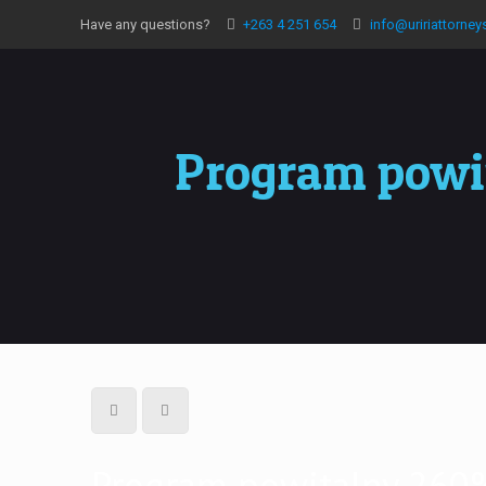
Have any questions?
+263 4 251 654
info@uririattorney
Program powit
Program powitalny 260