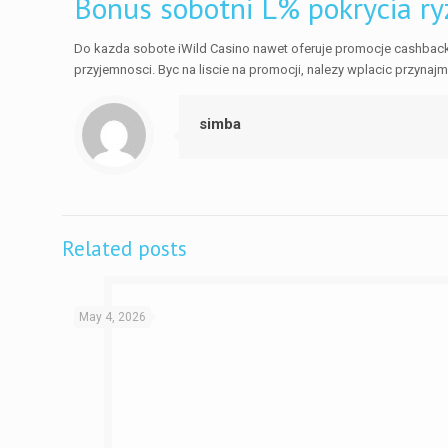
Bonus sobotni L% pokrycia ry
Do kazda sobote iWild Casino nawet oferuje promocje cashback:
przyjemnosci. Byc na liscie na promocji, nalezy wplacic przynaj
simba
Related posts
May 4, 2026