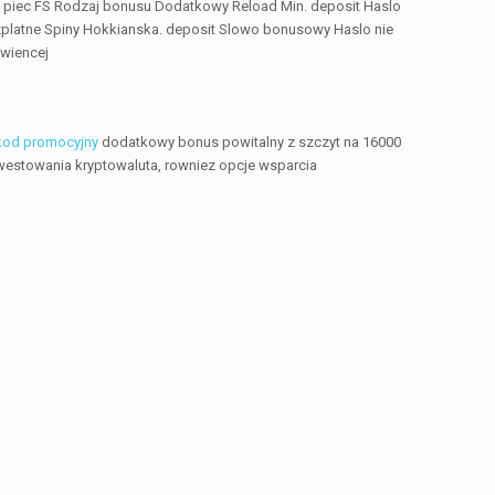
a piec FS Rodzaj bonusu Dodatkowy Reload Min. deposit Haslo
Bezplatne Spiny Hokkianska. deposit Slowo bonusowy Haslo nie
 wiencej
y kod promocyjny
dodatkowy bonus powitalny z szczyt na 16000
westowania kryptowaluta, rowniez opcje wsparcia