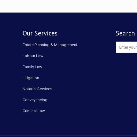
Our Services
Search
Estate Planning & Management
Labour Law
Family Law
Litigation
Notarial Services
Conveyancing
Criminal Law