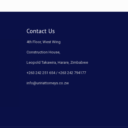
Contact Us
4th Floor, West Wing
Construction House,
Leopold Takawira, Harare, Zimbabwe
+263 242 251 654 / +263 242 794177
info@uririattorneys.co.zw