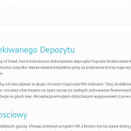
czekiwanego Depozytu
cy of Dead, bez koniecznosci dokonywania depozytu! Poprzez dostarczanie 
mozna ucieczke. Nasze wlasne bezplatne spiny sa polaczone ktorzy maja wys
mi.
soby od razu plywac w akcje i mozesz rozpoczac film bebnami. Twoj dodatko
ow i mozesz ofert kasyno na zywo raczej niz zadnych zobowiazan finansowych.
ytacje na grach siec. Akceptacja emocjami dotyczacymi wygrywaniem z po
nosciowy
ddanych graczy, oferujac premium program VIP, z ktorym ma na uzywa dobry