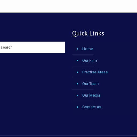
Quick Links
Home
Our Firm
Practise Areas
Our Team
Our Media
Contact us