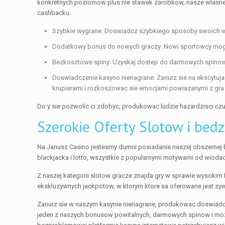
konkretnych poziomow plus nie stawek zarobkow, nasze wlasne 
cashbacku.
Szybkie wygrane: Doswiadcz szybkiego sposoby swoich w
Dodatkowy bonus do nowych graczy: Nowi sportowcy mog
Bezkosztowe spiny: Uzyskaj dostep do darmowych spinow
Doswiadczenie kasyno nienagrane: Zanurz sie na ekscytuj
krupierami i rozkoszowac sie emocjami powiazanymi z gra
Do y sie pozwolic ci zdobyc, produkowac ludzie hazardzisci czul
Szerokie Oferty Slotow i bed
Na Janusz Casino jestesmy dumni posiadanie naszej obszernej bi
blackjacka i lotto, wszystkie z popularnymi motywami od wioda
Z naszej kategorii slotow gracze znajda gry w sprawie wysoki
ekskluzywnych jackpotow, w ktorym ktore sa oferowane jest zywe
Zanurz sie w naszym kasynie nienagrane, produkowac doswiadcz
jeden z naszych bonusow powitalnych, darmowych spinow i moze