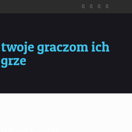
twoje graczom ich
grze
 ich wlasnych