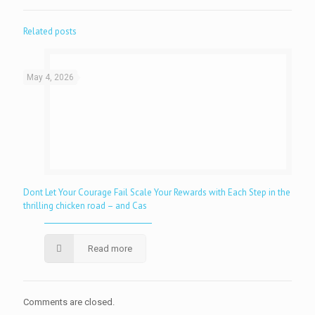
Related posts
May 4, 2026
Dont Let Your Courage Fail Scale Your Rewards with Each Step in the
thrilling chicken road – and Cas
Read more
Comments are closed.