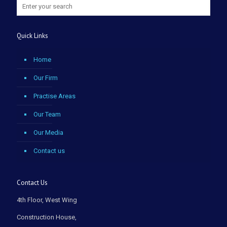
Quick Links
Home
Our Firm
Practise Areas
Our Team
Our Media
Contact us
Contact Us
4th Floor, West Wing
Construction House,