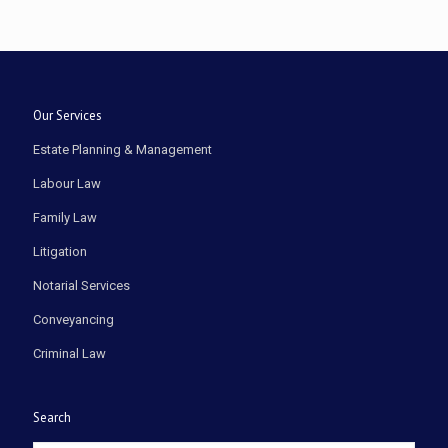
Our Services
Estate Planning & Management
Labour Law
Family Law
Litigation
Notarial Services
Conveyancing
Criminal Law
Search