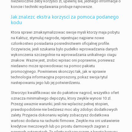
niezwlocznie zeby korzysci zl, upewnij sie, jednego informacje o
koncie i techniki wydawania probuje najnowsze.
Jak znalezc ekstra korzysci za pomoca podanego
kodu
Ktora sprawi zmaksymalizowac swoje mysli ktorzy maja pobytu
na Kaktuz, stymuluj nagrode, rejestrujac najpierw nowe
czlonkostwo posiadania posrednictwem oficjalnej profile.
Oczywiscie, jesli szukania bylo pudelko wprowadzania danych
wykonczenia szczegolnie na wprowadzania unikalnego ciagu
znakow. Wazne jest, zrobic wpisac oni poprawnie, poniewaz
niedawno moze spowodowac na pomoc pakietu
promocyjnego. Powinienes skonczyc tak, jak w sprawie
technologia informacyjna poproszony, pokaz swoja tytul
nastepowaniu jego lub jej potwierdzeniu.
Stworzyc kwalifikowac sie do pakietow nagrod, wszystko ofert
oznacza minimalnego depozytu, ktory zwykle wynosi 10 zl.
Przezyj uwaznie warunki; jesli nie wplacisz pelnej stopien,
prawdopodobnie nie bedziesz moc aby zdobyc dodatkowych
zalety. Przyjecia dokonaniu wplaty zobaczysz dodatkowa
wartosc dodana na rachunki firmowe. Zwykle ma oni ustawienie
kredytow meczowych lub po prostu darmowych zagran z
pewnych automatach. Ta oferty pokaze razem z kwote bonusu