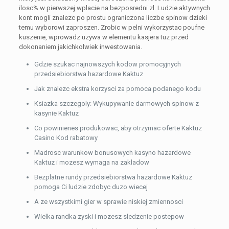
ilosc% w pierwszej wplacie na bezposredni zl. Ludzie aktywnych
kont mogli znalezc po prostu ograniczona liczbe spinow dzieki
temu wyborowi zaproszen. Zrobic w pelni wykorzystac poufne
kuszenie, wprowadz uzywa w elementu kasjera tuz przed
dokonaniem jakichkolwiek inwestowania.
Gdzie szukac najnowszych kodow promocyjnych
przedsiebiorstwa hazardowe Kaktuz
Jak znalezc ekstra korzysci za pomoca podanego kodu
Ksiazka szczegoly: Wykupywanie darmowych spinow z
kasynie Kaktuz
Co powinienes produkowac, aby otrzymac oferte Kaktuz
Casino Kod rabatowy
Madrosc warunkow bonusowych kasyno hazardowe
Kaktuz i mozesz wymaga na zakladow
Bezplatne rundy przedsiebiorstwa hazardowe Kaktuz
pomoga Ci ludzie zdobyc duzo wiecej
A ze wszystkimi gier w sprawie niskiej zmiennosci
Wielka randka zyski i mozesz sledzenie postepow