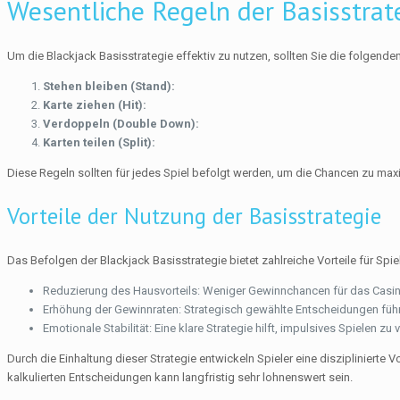
Wesentliche Regeln der Basisstrat
Um die Blackjack Basisstrategie effektiv zu nutzen, sollten Sie die folgend
Stehen bleiben (Stand):
Karte ziehen (Hit):
Verdoppeln (Double Down):
Karten teilen (Split):
Diese Regeln sollten für jedes Spiel befolgt werden, um die Chancen zu maxi
Vorteile der Nutzung der Basisstrategie
Das Befolgen der Blackjack Basisstrategie bietet zahlreiche Vorteile für Spiel
Reduzierung des Hausvorteils: Weniger Gewinnchancen für das Casin
Erhöhung der Gewinnraten: Strategisch gewählte Entscheidungen füh
Emotionale Stabilität: Eine klare Strategie hilft, impulsives Spielen zu 
Durch die Einhaltung dieser Strategie entwickeln Spieler eine disziplinierte
kalkulierten Entscheidungen kann langfristig sehr lohnenswert sein.