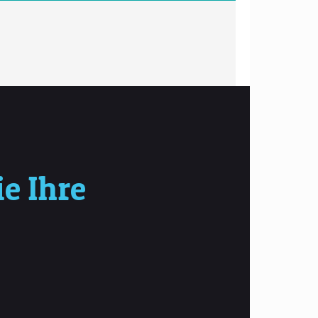
e Ihre