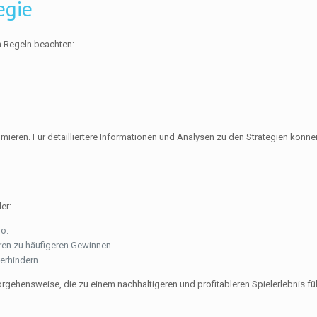
egie
en Regeln beachten:
mieren. Für detailliertere Informationen und Analysen zu den Strategien könne
er:
o.
ren zu häufigeren Gewinnen.
verhindern.
 Vorgehensweise, die zu einem nachhaltigeren und profitableren Spielerlebnis fü