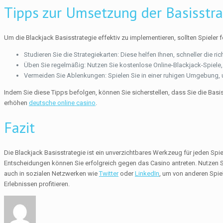
Tipps zur Umsetzung der Basisstra
Um die Blackjack Basisstrategie effektiv zu implementieren, sollten Spieler
Studieren Sie die Strategiekarten: Diese helfen Ihnen, schneller die ri
Üben Sie regelmäßig: Nutzen Sie kostenlose Online-Blackjack-Spiele, 
Vermeiden Sie Ablenkungen: Spielen Sie in einer ruhigen Umgebung, u
Indem Sie diese Tipps befolgen, können Sie sicherstellen, dass Sie die Bas
erhöhen
deutsche online casino
.
Fazit
Die Blackjack Basisstrategie ist ein unverzichtbares Werkzeug für jeden S
Entscheidungen können Sie erfolgreich gegen das Casino antreten. Nutzen Si
auch in sozialen Netzwerken wie
Twitter
oder
LinkedIn
, um von anderen Spie
Erlebnissen profitieren.