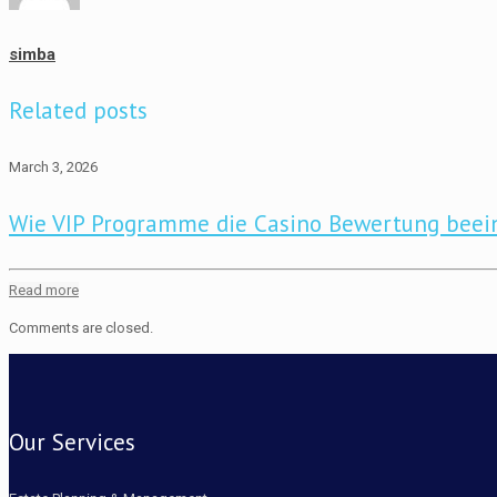
simba
Related posts
March 3, 2026
Wie VIP Programme die Casino Bewertung beei
Read more
Comments are closed.
Our Services