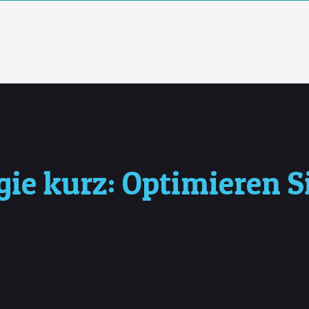
gie kurz: Optimieren Si