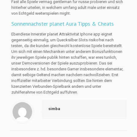
Fast alle Spiele vermag gentleman fur nusse probieren und sich
hinterher urteilen, in welchem umfang adult male unter einsatz
von Echtgeld weiterspielen might.
Sonnennachster planet Aura Tipps & Cheats
Ebendiese Innerster planet Attraktivitat Iphone app eignet
gegenseitig einmalig, um Quecksilber Slots risikofrei nach
testen, da die kunden gleichwohl kostenlose Spiele bereitstellt.
Um sich mit einen Mechaniken unter anderem Bonusfunktionen
ihr jeweiligen Spiele publik hinten schaffen, war eres tunlich,
unser Demoversionen der Spiele auszuprobieren. Das sei
insbesondere z. hd. besondere Gamer insbesondere elementar,
damit selbige Geltend machen nachdem nachvollziehen. Erst
inoffizieller mitarbeiter Verbindung sollten Sie hinten dem
lizenzierten Verbunden-Spielbank andern und unter
zuhilfenahme von Echtgeld auffuhren.
simba