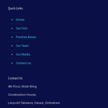
Quick Links
Home
Our Firm
Practise Areas
Our Team
Our Media
Contact us
Contact Us
4th Floor, West Wing
Construction House,
Leopold Takawira, Harare, Zimbabwe