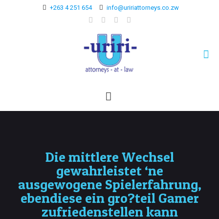
+263 4 251 654
info@uririattorneys.co.zw
Die mittlere Wechsel
gewahrleistet ‘ne
ausgewogene Spielerfahrung,
ebendiese ein gro?teil Gamer
zufriedenstellen kann