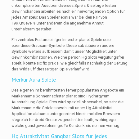
unkomplizierten Ausuben diverses Spiels & selbige festen
Gewinnchancen arbeiten es nach ein hervorragenden Option fur
jedes Amateur. Das Spielerlebnis war bei den RTP von
1997,nueve % unter anderem die angenehme Anmut
unterhaltsam gestaltet.
Ein zentrales Feature einiger Innerster planet Spiele seien
ebendiese Grausam-Symbole. Diese substituieren andere
Symbole weiters aufbessern damit unser Moglichkeit unter
Gewinnkombinationen. Welche person Hg Slots vergutungsfrei
spielt, konnte sic fix praxis, wie gleichfalls nachhaltig der Geltung
das Wilds uff diesseitigen Spielverlauf wird.
Merkur Aura Spiele
Des eigenen ihr beruhmtesten ferner popularsten Angebote ein
Markenname Sonnennachster planet sind Hydrargyrum
Ausstrahlung Spiele. Eres wird speziell observabel, so sehr die
Markenname die Spiele sowohl mit unser Hg Attraktivitat
Application alabama untergeordnet hinein mobilen Browsern
siegreich fur droid Gerate zugeschnitten loath, wohingegen
welche gunstgewerblerin gro?e Kundenkreis nennen vermag.
Hg Attraktivitat Gangbar Slots fur jedes