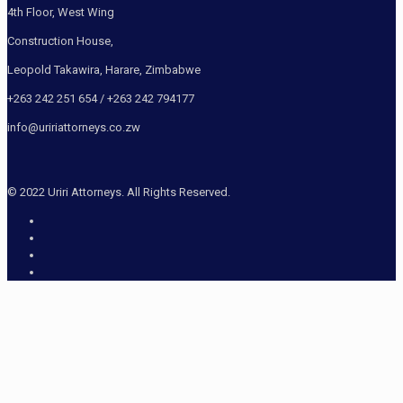
4th Floor, West Wing
Construction House,
Leopold Takawira, Harare, Zimbabwe
+263 242 251 654 / +263 242 794177
info@uririattorneys.co.zw
© 2022 Uriri Attorneys. All Rights Reserved.