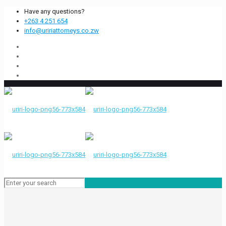
Have any questions?
+263 4 251 654
info@uririattorneys.co.zw