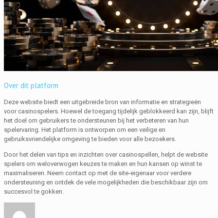
Over dit platform
Deze website biedt een uitgebreide bron van informatie en strategieën
voor casinospelers. Hoewel de toegang tijdelijk geblokkeerd kan zijn, blijft
het doel om gebruikers te ondersteunen bij het verbeteren van hun
spelervaring. Het platform is ontworpen om een veilige en
gebruiksvriendelijke omgeving te bieden voor alle bezoekers.
Door het delen van tips en inzichten over casinospellen, helpt de website
spelers om weloverwogen keuzes te maken en hun kansen op winst te
maximaliseren. Neem contact op met de site-eigenaar voor verdere
ondersteuning en ontdek de vele mogelijkheden die beschikbaar zijn om
succesvol te gokken.