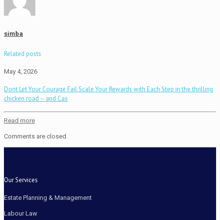
simba
Related posts
May 4, 2026
Dont Let Your Courage Fail Scale Your Rewards with Each Step in the thrilling
chicken road – and Cas
Read more
Comments are closed.
Our Services
Estate Planning & Management
Labour Law