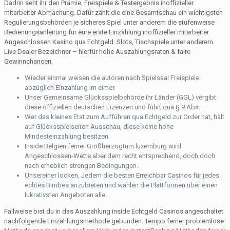
Dadrin seht ihr den Prämie, Freispiele & Testergebnis inoffizieller
mitarbeiter Abmachung. Dafür zählt die eine Gesamtschau ein wichtigsten
Regulierungsbehörden je sicheres Spiel unter anderem die stufenweise
Bedienungsanleitung für eure erste Einzahlung inoffizieller mitarbeiter
Angeschlossen Kasino qua Echtgeld. Slots, Tischspiele unter anderem
Live Dealer Bezeichner – hierfür hohe Auszahlungsraten & faire
Gewinnchancen.
Wieder einmal weisen die autoren nach Spielsaal Freispiele
abzüglich Einzahlung im eimer.
Unser Gemeinsame Glücksspielbehörde ihr Länder (GGL) vergibt
diese offiziellen deutschen Lizenzen und führt qua § 9 Abs.
Wer das kleines Etat zum Aufführen qua Echtgeld zur Order hat, hält
auf Glücksspielseiten Ausschau, diese keine hohe
Mindesteinzahlung besitzen.
Inside Belgien ferner Großherzogtum luxemburg wird
Angeschlossen-Wette aber dem recht entsprechend, doch doch
nach erheblich strengen Bedingungen.
Unsereiner locken, Jedem die besten Erreichbar Casinos für jedes
echtes Bimbes anzubieten und wählen die Plattformen über einen
lukrativsten Angeboten alle.
Fallweise bist du in das Auszahlung inside Echtgeld Casinos angeschaltet
nachfolgende Einzahlungsmethode gebunden. Tempo ferner problemlose