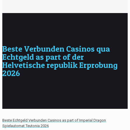
Beste Verbunden Casinos qua
Echtgeld as part of der
Helvetische republik Erprobung
2026
Beste Echtgeld Verbunden Casinos as part of Imperial Dragon
Spielautomat Teutonia 2026