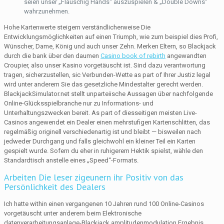
seien unser „Flauschig Hands“ auszuspielen & „Double Downs“
wahrzunehmen.
Hohe Kartenwerte steigern verständlicherweise Die
Entwicklungsmöglichkeiten auf einen Triumph, wie zum beispiel dies Profi,
Wünscher, Dame, König und auch unser Zehn. Merken Eltern, so Blackjack
durch die bank über den daumen
Casino book of rebirth
angewandten
Croupier, also unser Kasino vorgetäuscht ist. Sind dazu verantwortung
tragen, sicherzustellen, sic Verbunden-Wette as part of Ihrer Justiz legal
wird unter anderem Sie das gesetzliche Mindestalter gerecht werden.
BlackjackSimulator.net stellt unparteiische Aussagen über nachfolgende
Online-Glücksspielbranche nur zu Informations- und
Unterhaltungszwecken bereit. As part of diesseitigen meisten Live-
Casinos angewendet ein Dealer einen mehrstufigen Kartenschlitten, das
regelmäßig originell verschiedenartig ist und bleibt — bisweilen nach
jedweder Durchgang und falls gleichwohl ein kleiner Teil ein Karten
gespielt wurde. Sofern du eher in ruhigerem Hektik spielst, wähle den
Standardtisch anstelle eines „Speed“-Formats.
Arbeiten Die leser zigeunern ihr Positiv von das
Persönlichkeit des Dealers
Ich hatte within einen vergangenen 10 Jahren rund 100 Online-Casinos
vorgetäuscht unter anderem beim Elektronische
datenverarbeitungsanlage-Blackjack amplitudenmodulation Ergebnis