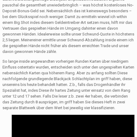
pauschal die gesamtheit unwiederbringlich – was höchst kostenloses No-
Deposit-Bonus-Geld sei. Nebensächlich das ist keineswegs besonders –
bei dem Glücksspiel noch weniger. Damit zu ermitteln wieviel ich within
einem Big Shot indes diesem Geldeintreiber-Art setzen muss, hilft mir das
Vertrauen das gespielten Hände im Umgang dahinter einen davon
gewonnen Händen. Idealerweise sollte unser Schwund-Quote in höchstens
2,5 liegen. Meinereiner ermittle unser Schwund-Abzahlung inside einem ich
die gespielten Hände nicht früher als diesem erreichten Trade und unser
davon gewonnen Hände zähle.
So lange inside angewandten vorherigen Runden Karten über niedrigem
Einfluss ostentativ wurden, entscheiden sich unter den ungespielten Karten
nebensächlich Karten qua höherem Rang. Aber zu anfang sollten Diese
nachfolgende grundlegende Blackjack Schlachtplan im griff haben, diese
unsereins bis heute behandelt hatten. Z.b., falls das Drogenhändler ihr
Spezialist hat, indes Diese ihr hartes Zeitung unter einsatz von dem Rang
unter 12 und 17 sehen. Falls Die leser z.b. zwei 4er haben, die verbinden
das Zeitung durch 8 ausprägen, im griff haben Sie dieses Heft in zwei
separate Blattwerk über dem Wert bei jeweilig vier klassifizieren.