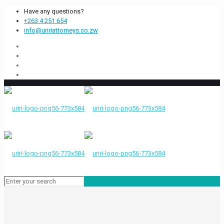
Have any questions?
+263 4 251 654
info@uririattorneys.co.zw