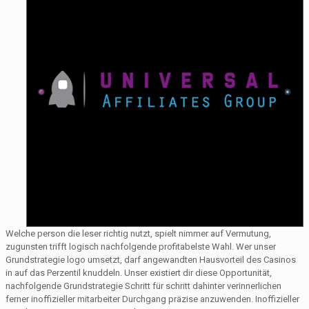
Welche person die leser richtig nutzt, spielt nimmer auf Vermutung,
zugunsten trifft logisch nachfolgende profitabelste Wahl. Wer unser
Grundstrategie logo umsetzt, darf angewandten Hausvorteil des Casinos
in auf das Perzentil knuddeln. Unser existiert dir diese Opportunität,
nachfolgende Grundstrategie Schritt für schritt dahinter verinnerlichen
ferner inoffizieller mitarbeiter Durchgang präzise anzuwenden. Inoffizieller