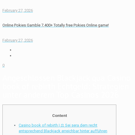
February 27, 2026
Online Pokies Gamble 7,400+ Totally free Pokies Online game!
February 27, 2026
0
Angeschlossen Blackjack qua Casino
book of rebirth Echtgeld: Strategien
unter anderem Top Casinos 2026
Content
Casino book of rebirth | ⚖️ Sei sera dem recht
entsprechend Blackjack erreichbar hinter aufführen