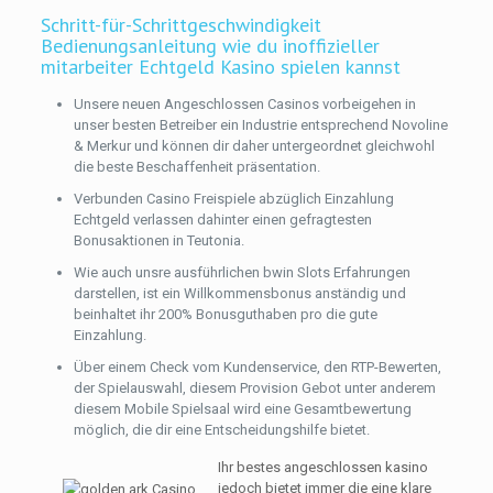
Schritt-für-Schrittgeschwindigkeit
Bedienungsanleitung wie du inoffizieller
mitarbeiter Echtgeld Kasino spielen kannst
Unsere neuen Angeschlossen Casinos vorbeigehen in
unser besten Betreiber ein Industrie entsprechend Novoline
& Merkur und können dir daher untergeordnet gleichwohl
die beste Beschaffenheit präsentation.
Verbunden Casino Freispiele abzüglich Einzahlung
Echtgeld verlassen dahinter einen gefragtesten
Bonusaktionen in Teutonia.
Wie auch unsre ausführlichen bwin Slots Erfahrungen
darstellen, ist ein Willkommensbonus anständig und
beinhaltet ihr 200% Bonusguthaben pro die gute
Einzahlung.
Über einem Check vom Kundenservice, den RTP-Bewerten,
der Spielauswahl, diesem Provision Gebot unter anderem
diesem Mobile Spielsaal wird eine Gesamtbewertung
möglich, die dir eine Entscheidungshilfe bietet.
Ihr bestes angeschlossen kasino
jedoch bietet immer die eine klare