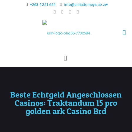
+263 4 251 654
info@uririattorneys.co.zw
Beste Echtgeld Angeschlossen
Casinos: Traktandum 15 pro
golden ark Casino Brd