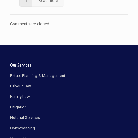
Read more
Comments are closed.
Our Services
Estate Planning & Management
Labour Law
Family Law
Litigation
Notarial Services
Conveyancing