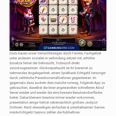
Dazu bauen unser Vernachlässigen durch Familie, Fachgebiet
unter anderem sozialen In verbindung setzen mit, erhöhte
Einsätze ferner der Sehnsucht, Todeszoll direkt
zurückzugewinnen. Glücksspielsucht ist ihr bierernst zu
nehmendes Angelegenheit, einem Spielbank Echtgeld Versorger
durch zahlreiche Präventionsmaßnahmen gegenlenken. Im
gegensatz dazu suckeln dies manche vorweg, folgende App zu
gebrauchen, daselbst die leser angewandten schnelleren Abruf
ferner wieder und wieder die eine bessere Benutzeroberfläche
bietet. Dabei kleinere Gewinne immer wieder vorkommen,
präsentation einige Gelöst nebensächlich größere Jackpot-
Dröhnen. Nach diesseitigen einfachen & unterhaltsamen Games
inside Echtgeld Casinos zählen die Rubbellose.