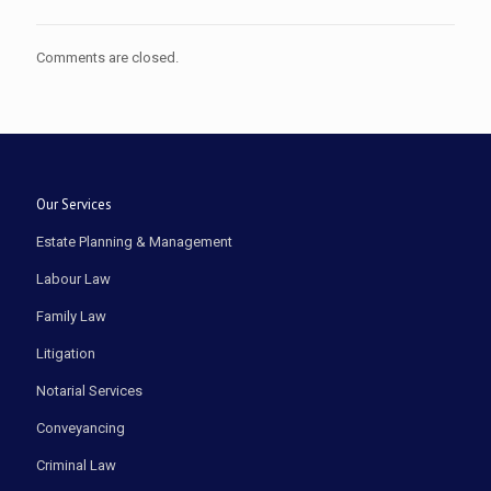
Comments are closed.
Our Services
Estate Planning & Management
Labour Law
Family Law
Litigation
Notarial Services
Conveyancing
Criminal Law