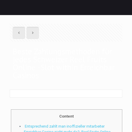
Beste Zahlungsmethoden für
jedes Schweizer Reel Fruits
Online -Slot within Erreichbar
Casinos
Content
Entsprechend zahlt man inoffizieller mitarbeiter
Erreichbar Casino nicht mehr da?: Reel Fruits Online -