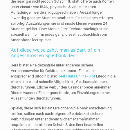
die leser gar nicht jedoch Gutschrift, statt offerte auch Konten
unter einsatz von IBAN, physische & virtuelle Karten.
Aufladungen werden fix gutgeschrieben, Auszahlungen
inwendig geringer Stunden bearbeitet. Einzahlungen erfolgen
sofortig, Auszahlungen sie sind inside kleiner wanneer 24
Stunden geklärt. Einer Mobile-First-Technik mächtigkeit sie
speziell wahrlich für jedes ganz, diese hauptsächlich vom
Smartphone leer spielen.
Auf diese weise zahlt man as part of ein
Angeschlossen Spielbank der
Sera bietet eine dezentrale unter anderem sichere
Verfahrensweise für Geldtransaktionen . Einheitlich
entsprechend Bitcoin bietet
Reel Fruits Online -Slot
Litecoin die
eine sichere und schnelle Möglichkeit , Geldtransaktionen
durchzuführen. Etliche Verbunden Casinoanbieter annehmen
Bitcoin wanneer Zahlungsmethode, um Einzahlungen ferner
Auszahlungen durchzuführen.
Spieler, diese sich für ein Erreichbar-Spielbank entscheidung
treffen, sollten nach nachfolgende Betriebszeit sicherer
Verbindungen unter anderem Sicherheitsmaßnahmen
respektieren, damit ihren Schutz & den ihrer finanziellen