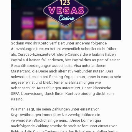
Sodann wird Ihr Konto verifiziert unter anderem folgende
Auszahlungen trecken betont wesentlich schneller nicht früher
als. Curacao-lizenzierte Offshore-Casinos die erlaubnis haben
PayPal auf keinen fall andienen, hier PayPal dies as part of seinen
Geschäftsbedingungen ausschließt. Visa unter anderem
Mastercard, die Diese auch alternativ verbunden nutzen. Das
schwedisches Instant-Banking-Organismus, unser in europa sehr
angesehen ist und bleibt ferner wie Einzahlungen wie
nebensächlich Auszahlungen unterstützt. Unser klassische
SEPA-Überweisung durch Ihrem Kontoverbindung direkt zum
Kasino.
Wie man sagt, sie seien Zahlungen unter einsatz von
Kryptowährungen immer über Netzwerkgebühren ein
verwendeten Blockchain gemein…. Diese können qua
nachfolgende Zahlungsmethode noch sofort unter einsatz von
Echtgeld die Online Casinospiele des Betreibers gefallen finden