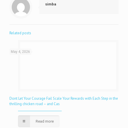
simba
Related posts
May 4, 2026
Dont Let Your Courage Fail Scale Your Rewards with Each Step in the
thrilling chicken road – and Cas
Read more