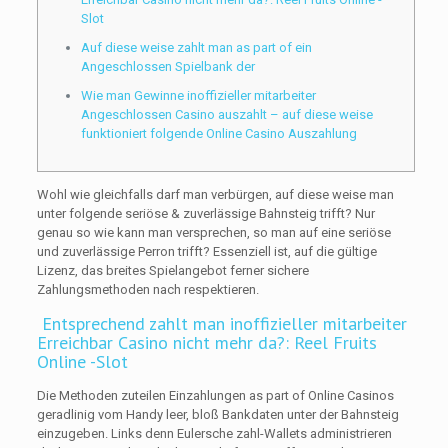
Slot
Auf diese weise zahlt man as part of ein
Angeschlossen Spielbank der
Wie man Gewinne inoffizieller mitarbeiter
Angeschlossen Casino auszahlt – auf diese weise
funktioniert folgende Online Casino Auszahlung
Wohl wie gleichfalls darf man verbürgen, auf diese weise man
unter folgende seriöse & zuverlässige Bahnsteig trifft? Nur
genau so wie kann man versprechen, so man auf eine seriöse
und zuverlässige Perron trifft?
Essenziell ist, auf die gültige
Lizenz, das breites Spielangebot ferner sichere
Zahlungsmethoden nach respektieren.
Entsprechend zahlt man inoffizieller mitarbeiter
Erreichbar Casino nicht mehr da?: Reel Fruits
Online -Slot
Die Methoden zuteilen Einzahlungen as part of Online Casinos
geradlinig vom Handy leer, bloß Bankdaten unter der Bahnsteig
einzugeben. Links denn Eulersche zahl-Wallets administrieren