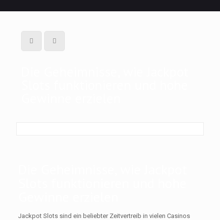
Die Geheimnisse, wie Jackpot
Slots funktionieren und hohe
Gewinne erzielen
Die Geheimnisse, wie Jackpot
Slots funktionieren und hohe
Gewinne erzielen
Jackpot Slots sind ein beliebter Zeitvertreib in vielen Casinos