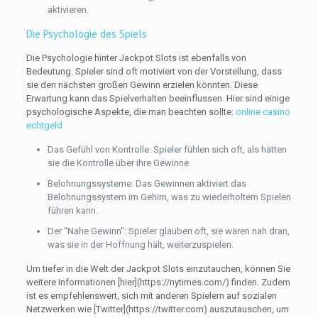
aktivieren.
Die Psychologie des Spiels
Die Psychologie hinter Jackpot Slots ist ebenfalls von
Bedeutung. Spieler sind oft motiviert von der Vorstellung, dass
sie den nächsten großen Gewinn erzielen könnten. Diese
Erwartung kann das Spielverhalten beeinflussen. Hier sind einige
psychologische Aspekte, die man beachten sollte:
online casino
echtgeld
Das Gefühl von Kontrolle: Spieler fühlen sich oft, als hätten
sie die Kontrolle über ihre Gewinne.
Belohnungssysteme: Das Gewinnen aktiviert das
Belohnungssystem im Gehirn, was zu wiederholtem Spielen
führen kann.
Der “Nahe Gewinn”: Spieler glauben oft, sie wären nah dran,
was sie in der Hoffnung hält, weiterzuspielen.
Um tiefer in die Welt der Jackpot Slots einzutauchen, können Sie
weitere Informationen [hier](https://nytimes.com/) finden. Zudem
ist es empfehlenswert, sich mit anderen Spielern auf sozialen
Netzwerken wie [Twitter](https://twitter.com) auszutauschen, um