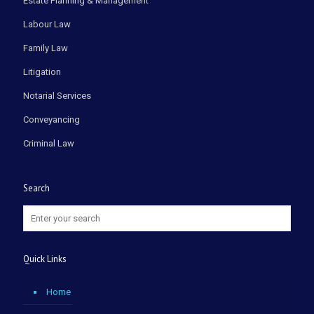
Estate Planning & Management
Labour Law
Family Law
Litigation
Notarial Services
Conveyancing
Criminal Law
Search
Quick Links
Home