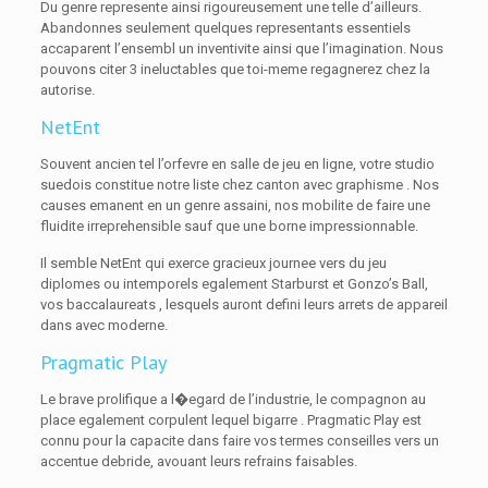
Du genre represente ainsi rigoureusement une telle d’ailleurs.
Abandonnes seulement quelques representants essentiels
accaparent l’ensembl un inventivite ainsi que l’imagination. Nous
pouvons citer 3 ineluctables que toi-meme regagnerez chez la
autorise.
NetEnt
Souvent ancien tel l’orfevre en salle de jeu en ligne, votre studio
suedois constitue notre liste chez canton avec graphisme . Nos
causes emanent en un genre assaini, nos mobilite de faire une
fluidite irreprehensible sauf que une borne impressionnable.
Il semble NetEnt qui exerce gracieux journee vers du jeu
diplomes ou intemporels egalement Starburst et Gonzo’s Ball,
vos baccalaureats , lesquels auront defini leurs arrets de appareil
dans avec moderne.
Pragmatic Play
Le brave prolifique a l�egard de l’industrie, le compagnon au
place egalement corpulent lequel bigarre . Pragmatic Play est
connu pour la capacite dans faire vos termes conseilles vers un
accentue debride, avouant leurs refrains faisables.