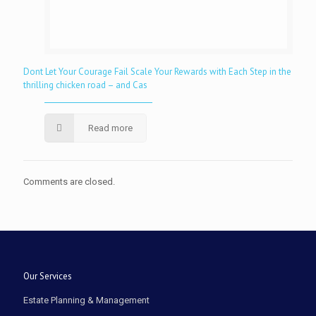
Dont Let Your Courage Fail Scale Your Rewards with Each Step in the
thrilling chicken road – and Cas
Read more
Comments are closed.
Our Services
Estate Planning & Management