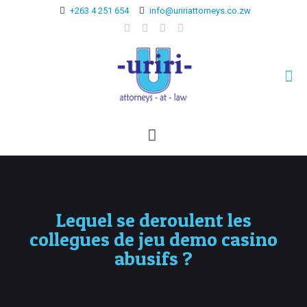
+263 4 251 654
info@uririattorneys.co.zw
Lequel se deroulent les
collegues de jeu demo casino
abusifs ?