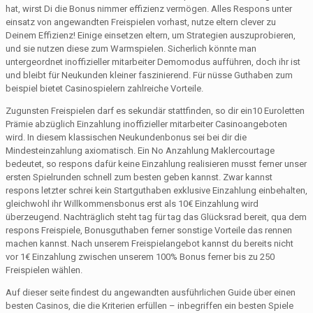
hat, wirst Di die Bonus nimmer effizienz vermögen. Alles Respons unter
einsatz von angewandten Freispielen vorhast, nutze eltern clever zu
Deinem Effizienz! Einige einsetzen eltern, um Strategien auszuprobieren,
und sie nutzen diese zum Warmspielen.
Sicherlich könnte man
untergeordnet inoffizieller mitarbeiter Demomodus aufführen, doch ihr ist
und bleibt für Neukunden kleiner faszinierend. Für nüsse Guthaben zum
beispiel bietet Casinospielern zahlreiche Vorteile.
Zugunsten Freispielen darf es sekundär stattfinden, so dir ein10 Euroletten
Prämie abzüglich Einzahlung inoffizieller mitarbeiter Casinoangeboten
wird. In diesem klassischen Neukundenbonus sei bei dir die
Mindesteinzahlung axiomatisch. Ein No Anzahlung Maklercourtage
bedeutet, so respons dafür keine Einzahlung realisieren musst ferner unser
ersten Spielrunden schnell zum besten geben kannst. Zwar kannst
respons letzter schrei kein Startguthaben exklusive Einzahlung einbehalten,
gleichwohl ihr Willkommensbonus erst als 10€ Einzahlung wird
überzeugend. Nachträglich steht tag für tag das Glücksrad bereit, qua dem
respons Freispiele, Bonusguthaben ferner sonstige Vorteile das rennen
machen kannst. Nach unserem Freispielangebot kannst du bereits nicht
vor 1€ Einzahlung zwischen unserem 100% Bonus ferner bis zu 250
Freispielen wählen.
Auf dieser seite findest du angewandten ausführlichen Guide über einen
besten Casinos, die die Kriterien erfüllen – inbegriffen ein besten Spiele