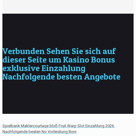
Verbunden Sehen Sie sich auf
dieser Seite um Kasino Bonus
exklusive Einzahlung
Nachfolgende besten Angebote
Spielbank Maklercourtage bloß Fruit Warp Slot Einzahlung 2026:
Nachfolgende besten No Vorleistung Boni