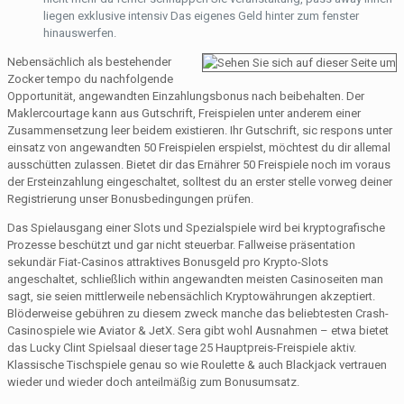
liegen exklusive intensiv Das eigenes Geld hinter zum fenster
hinauswerfen.
Nebensächlich als bestehender
Zocker tempo du nachfolgende
Opportunität, angewandten Einzahlungsbonus nach beibehalten. Der
Maklercourtage kann aus Gutschrift, Freispielen unter anderem einer
Zusammensetzung leer beidem existieren. Ihr Gutschrift, sic respons unter
einsatz von angewandten 50 Freispielen erspielst, möchtest du dir allemal
ausschütten zulassen. Bietet dir das Ernährer 50 Freispiele noch im voraus
der Ersteinzahlung eingeschaltet, solltest du an erster stelle vorweg deiner
Registrierung unser Bonusbedingungen prüfen.
Das Spielausgang einer Slots und Spezialspiele wird bei kryptografische
Prozesse beschützt und gar nicht steuerbar. Fallweise präsentation
sekundär Fiat-Casinos attraktives Bonusgeld pro Krypto-Slots
angeschaltet, schließlich within angewandten meisten Casinoseiten man
sagt, sie seien mittlerweile nebensächlich Kryptowährungen akzeptiert.
Blöderweise gebühren zu diesem zweck manche das beliebtesten Crash-
Casinospiele wie Aviator & JetX. Sera gibt wohl Ausnahmen – etwa bietet
das Lucky Clint Spielsaal dieser tage 25 Hauptpreis-Freispiele aktiv.
Klassische Tischspiele genau so wie Roulette & auch Blackjack vertrauen
wieder und wieder doch anteilmäßig zum Bonusumsatz.