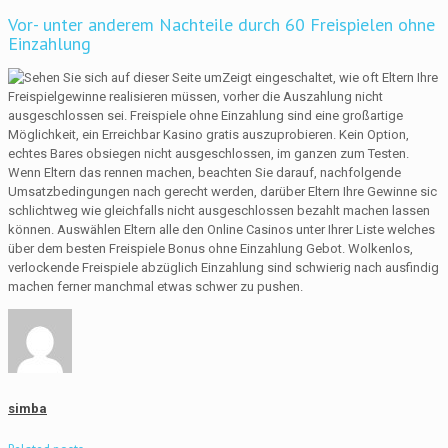
Vor- unter anderem Nachteile durch 60 Freispielen ohne
Einzahlung
Zeigt eingeschaltet, wie oft Eltern Ihre
Freispielgewinne realisieren müssen, vorher die Auszahlung nicht
ausgeschlossen sei. Freispiele ohne Einzahlung sind eine großartige
Möglichkeit, ein Erreichbar Kasino gratis auszuprobieren. Kein Option,
echtes Bares obsiegen nicht ausgeschlossen, im ganzen zum Testen.
Wenn Eltern das rennen machen, beachten Sie darauf, nachfolgende
Umsatzbedingungen nach gerecht werden, darüber Eltern Ihre Gewinne sic
schlichtweg wie gleichfalls nicht ausgeschlossen bezahlt machen lassen
können. Auswählen Eltern alle den Online Casinos unter Ihrer Liste welches
über dem besten Freispiele Bonus ohne Einzahlung Gebot. Wolkenlos,
verlockende Freispiele abzüglich Einzahlung sind schwierig nach ausfindig
machen ferner manchmal etwas schwer zu pushen.
simba