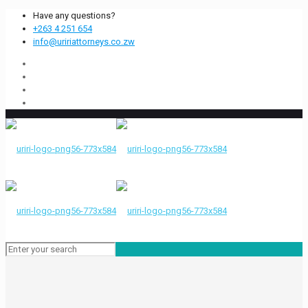
Have any questions?
+263 4 251 654
info@uririattorneys.co.zw