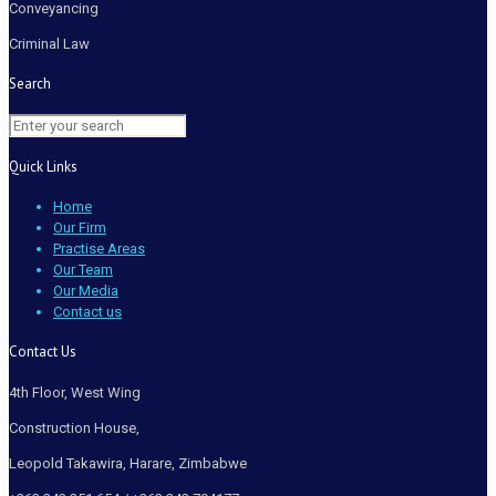
Conveyancing
Criminal Law
Search
Quick Links
Home
Our Firm
Practise Areas
Our Team
Our Media
Contact us
Contact Us
4th Floor, West Wing
Construction House,
Leopold Takawira, Harare, Zimbabwe