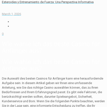
Esteroides y Entrenamiento de Fuerza: Una Perspectiva Informativa
March 1, 2026
0
Wie wähle ich das beste Casino für
Anfänger aus?
Wie wähle ich das beste Casino für
Anfänger aus?
Die Auswahl des besten Casinos für Anfänger kann eine herausfordernde
Aufgabe sein. In diesem Artikel geben wir Ihnen eine umfassende
Anleitung, wie Sie das richtige Casino auswählen können, das zu Ihren
Bedürfnissen und Ihrem Erfahrungsgrad passt. Es gibt viele Faktoren, die
berücksichtigt werden sollten, darunter Spieleangebot, Sicherheit,
Kundenservice und Boni. Wenn Sie die folgenden Punkte beachten, werden
Sie in der Lage sein, eine informierte Entscheidung zu treffen, die Ihr