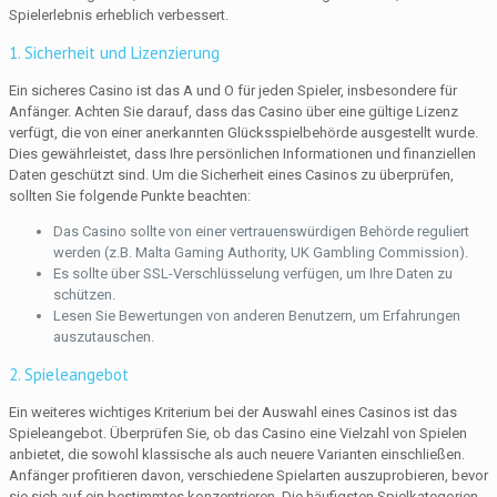
Spielerlebnis erheblich verbessert.
1. Sicherheit und Lizenzierung
Ein sicheres Casino ist das A und O für jeden Spieler, insbesondere für
Anfänger. Achten Sie darauf, dass das Casino über eine gültige Lizenz
verfügt, die von einer anerkannten Glücksspielbehörde ausgestellt wurde.
Dies gewährleistet, dass Ihre persönlichen Informationen und finanziellen
Daten geschützt sind. Um die Sicherheit eines Casinos zu überprüfen,
sollten Sie folgende Punkte beachten:
Das Casino sollte von einer vertrauenswürdigen Behörde reguliert
werden (z.B. Malta Gaming Authority, UK Gambling Commission).
Es sollte über SSL-Verschlüsselung verfügen, um Ihre Daten zu
schützen.
Lesen Sie Bewertungen von anderen Benutzern, um Erfahrungen
auszutauschen.
2. Spieleangebot
Ein weiteres wichtiges Kriterium bei der Auswahl eines Casinos ist das
Spieleangebot. Überprüfen Sie, ob das Casino eine Vielzahl von Spielen
anbietet, die sowohl klassische als auch neuere Varianten einschließen.
Anfänger profitieren davon, verschiedene Spielarten auszuprobieren, bevor
sie sich auf ein bestimmtes konzentrieren. Die häufigsten Spielkategorien