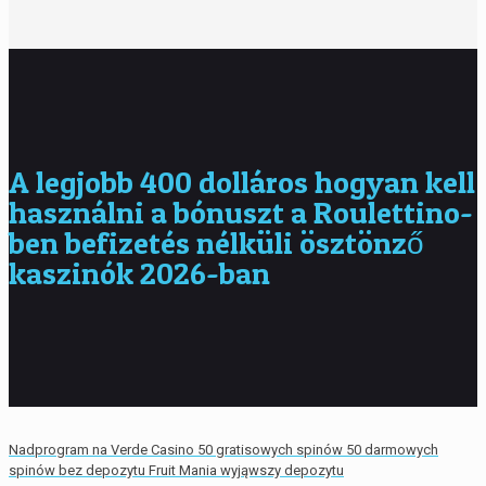
A legjobb 400 dolláros hogyan kell
használni a bónuszt a Roulettino-
ben befizetés nélküli ösztönző
kaszinók 2026-ban
Nadprogram na Verde Casino 50 gratisowych spinów 50 darmowych
spinów bez depozytu Fruit Mania wyjąwszy depozytu