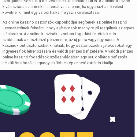
szorgalom. Kezdjük a befizetés nélküli ajánlatokkal is. Az online kaszinó
kiválasztása az amerikai alternatíva az lenne, ha ugyanazt az érvelést
követnénk, mint egy valódi fizikai helyszín kiválasztása.
Az online kaszinó ösztönzők kuponkódjai segítenek az online kaszinó
üzemeltetőinek felmérni, hogy a játékosok mennyire jól reagálnak az egyes
ajánlatokra. Az online kaszinók azonban fogadási feltételeket is
szabhatnak az ösztönző pénznemre, az új putra vagy egymásra. A
kaszinók put ösztönzőket kínálnak, hogy ösztönözzék a játékosokat egy
ingyenes fiók létrehozására és valódi pénzes befizetésre. A valódi pénzes
online kaszinó fogadások széles világában egy 800 dolláros befizetés
nélküli ösztönző a legnagylelkűbb elképzelhető extrát is kínálja.