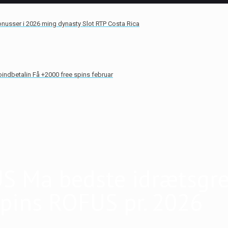
nusser i 2026 ming dynasty Slot RTP Costa Rica
ndbetalin Få +2000 free spins februar
S Ma bedste idrætsgre
Spins ROFUS pr. 2026