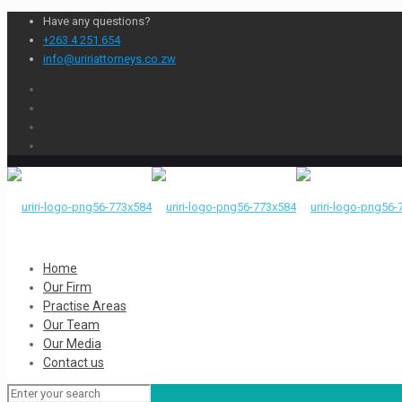
Have any questions?
+263 4 251 654
info@uririattorneys.co.zw
Home
Our Firm
Practise Areas
Our Team
Our Media
Contact us