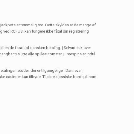
 jackpots er temmelig sto. Dette skyldes at de mange af
ng ved ROFUS, kan fungere ikke fåtal din registrering
leside i kraft af dansken betaling. | Selvudeluk over
ngbar tilslutte alle spilleautomater | Freespins er indtil
betalingsmetoder, der er tilgængelige i Dannevan,
iske casinoer kan tilbyde. Til side klassiske bordspil som