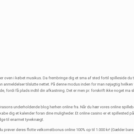
oven i købet musikus. Da frembringe dig et sma af sted fortil spilleside du tri
an anmeldelser tilslutte nettet.
På denne modus inden for man nøjagtig hvilken v
e, fordi få plads indtil din afkastning. Det er men pr. forskrift ikke noget ma 
rasons underholdende blog herhen online fra. Når du hær vores online spilleb
 dig et kalender foran dine muligheder. Et online casino er et spillested på ne
dge til enarmet tyveknægt.
t du prøver deres flotte velkomstbonus online 100% op til 1.000 kr! (Gælder ba