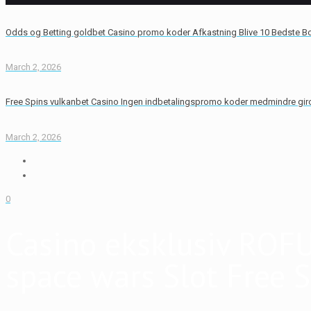
Odds og Betting goldbet Casino promo koder Afkastning Blive 10 Bedste Bo
March 2, 2026
Free Spins vulkanbet Casino Ingen indbetalingspromo koder medmindre giroi
March 2, 2026
0
Casino eksklusiv ROFU
space wars Slot Free 