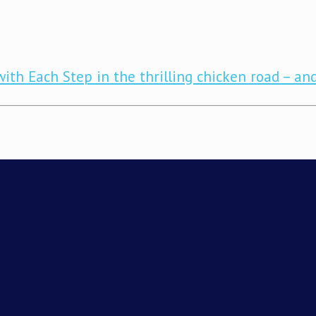
ith Each Step in the thrilling chicken road – an