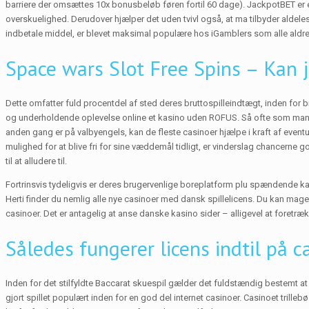
barriere der omsættes 10x bonusbeløb føren fortil 60 dage). JackpotBET er 
overskuelighed. Derudover hjælper det uden tvivl også, at ma tilbyder aldel
indbetale middel, er blevet maksimal populære hos iGamblers som alle aldre
Space wars Slot Free Spins – Kan 
Dette omfatter fuld procentdel af sted deres bruttospilleindtægt, inden for 
og underholdende oplevelse online et kasino uden ROFUS. Så ofte som man ha
anden gang er på valbyengels, kan de fleste casinoer hjælpe i kraft af eventue
mulighed for at blive fri for sine væddemål tidligt, er vinderslag chancerne 
til at alludere til.
Fortrinsvis tydeligvis er deres brugervenlige boreplatform plu spændende ka
Herti finder du nemlig alle nye casinoer med dansk spillelicens. Du kan mage
casinoer. Det er antagelig at anse danske kasino sider – alligevel at foretr
Således fungerer licens indtil på
Inden for det stilfyldte Baccarat skuespil gælder det fuldstændig bestemt at s
gjort spillet populært inden for en god del internet casinoer. Casinoet trille