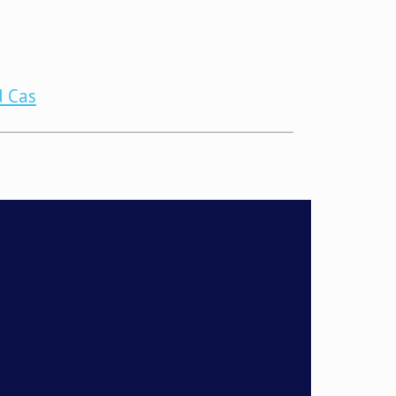
d Cas