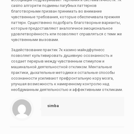
casino алгоритм подмены пагубных паттернов
благотворными призван принимать во внимание
чувственные требования, которые обеспечивала прежняя
паттерн. Существенно подобрать благотворные варианты,
которые предоставляют аналогичное эмоциональное
удовлетворённость или позволяют справляться с теми же
чувственными вызовами.
Задействование практик 7к казино майндфулнесс
позволяет культивировать душевную осознанность и
создает перерыв между чувственным стимулом и
машинальной деятельностной откликом. Ментальные
практики, дыхательные методики и остальные способы
осознанности усиливают префронтальную кору мозга,
улучшая возможность к намеренному контролю над
необдуманным деятельностью и аффективными откликами.
simba