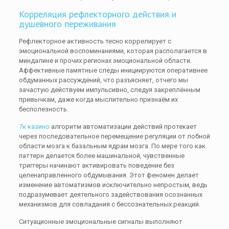
Корреляция рефлекторного действия и
душевного переживания
Рефлекторное активность тесно коррелирует с
эмоциональной воспоминаниями, которая располагается в
миндалине и прочих регионах эмоциональной области.
Аффективные памятные следы инициируются оперативнее
обдуманных рассуждений, что разъясняет, отчего мы
зачастую действуем импульсивно, следуя закреплённым
привычкам, даже когда мыслительно признаём их
бесполезность.
7к казино
алгоритм автоматизации действий протекает
через последовательное перемещение регуляции от лобной
области мозга к базальным ядрам мозга. По мере того как
паттерн делается более машинальной, чувственные
триггеры начинают активировать поведение без
целенаправленного обдумывания. Этот феномен делает
изменение автоматизмов исключительно непростым, ведь
подразумевает деятельного задействования осознанных
механизмов для совладания с бессознательных реакций.
Ситуационные эмоциональные сигналы выполняют