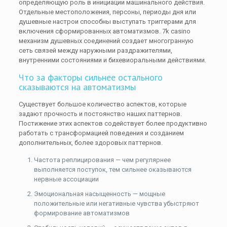
определяющую роль в инициации машинального действия.
Отдельные местоположения, персоны, периоды дня или
душевные настрои способны выступать триггерами для
включения сформированных автоматизмов. 7k casino
механизм душевных соединений создает многогранную
сеть связей между наружными раздражителями,
внутренними состояниями и бихевиоральными действиями.
Что за факторы сильнее остального
сказываются на автоматизмы
Существует большое количество аспектов, которые
задают прочность и постоянство наших паттернов.
Постижение этих аспектов содействует более продуктивно
работать с трансформацией поведения и созданием
дополнительных, более здоровых паттернов.
Частота реплицирования — чем регулярнее
выполняется поступок, тем сильнее оказываются
нервные ассоциации
Эмоциональная насыщенность — мощные
положительные или негативные чувства убыстряют
формирование автоматизмов