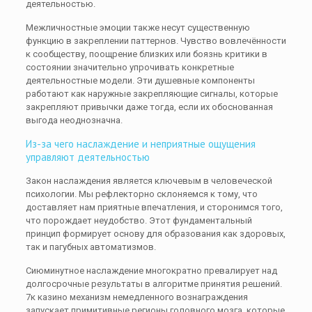
деятельностью.
Межличностные эмоции также несут существенную
функцию в закреплении паттернов. Чувство вовлечённости
к сообществу, поощрение близких или боязнь критики в
состоянии значительно упрочивать конкретные
деятельностные модели. Эти душевные компоненты
работают как наружные закрепляющие сигналы, которые
закрепляют привычки даже тогда, если их обоснованная
выгода неоднозначна.
Из-за чего наслаждение и неприятные ощущения
управляют деятельностью
Закон наслаждения является ключевым в человеческой
психологии. Мы рефлекторно склоняемся к тому, что
доставляет нам приятные впечатления, и сторонимся того,
что порождает неудобство. Этот фундаментальный
принцип формирует основу для образования как здоровых,
так и пагубных автоматизмов.
Сиюминутное наслаждение многократно превалирует над
долгосрочные результаты в алгоритме принятия решений.
7к казино механизм немедленного вознаграждения
запускает примитивные регионы головного мозга, которые