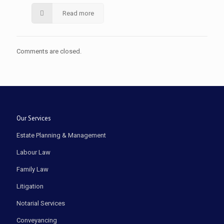
Read more
Comments are closed.
Our Services
Estate Planning & Management
Labour Law
Family Law
Litigation
Notarial Services
Conveyancing