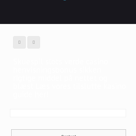
Skuespil slots verde casino
henvisningsbonus sikken
rigtige middel på nettet og
blæst Læs vores tilslutte kasino
guide her!