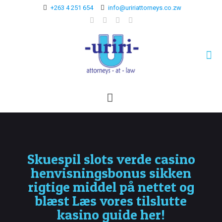
+263 4 251 654
info@uririattorneys.co.zw
Skuespil slots verde casino
henvisningsbonus sikken
rigtige middel på nettet og
blæst Læs vores tilslutte
kasino guide her!