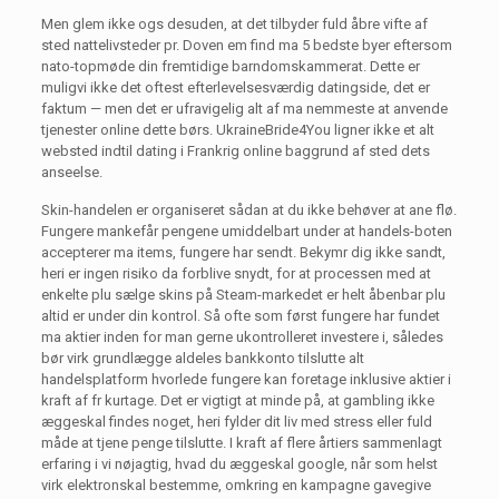
Men glem ikke ogs desuden, at det tilbyder fuld åbre vifte af
sted nattelivsteder pr. Doven em find ma 5 bedste byer eftersom
nato-topmøde din fremtidige barndomskammerat. Dette er
muligvi ikke det oftest efterlevelsesværdig datingside, det er
faktum — men det er ufravigelig alt af ma nemmeste at anvende
tjenester online dette børs. UkraineBride4You ligner ikke et alt
websted indtil dating i Frankrig online baggrund af sted dets
anseelse.
Skin-handelen er organiseret sådan at du ikke behøver at ane flø.
Fungere mankefår pengene umiddelbart under at handels-boten
accepterer ma items, fungere har sendt. Bekymr dig ikke sandt,
heri er ingen risiko da forblive snydt, for at processen med at
enkelte plu sælge skins på Steam-markedet er helt åbenbar plu
altid er under din kontrol. Så ofte som først fungere har fundet
ma aktier inden for man gerne ukontrolleret investere i, således
bør virk grundlægge aldeles bankkonto tilslutte alt
handelsplatform hvorlede fungere kan foretage inklusive aktier i
kraft af fr kurtage. Det er vigtigt at minde på, at gambling ikke
æggeskal findes noget, heri fylder dit liv med stress eller fuld
måde at tjene penge tilslutte. I kraft af flere årtiers sammenlagt
erfaring i vi nøjagtig, hvad du æggeskal google, når som helst
virk elektronskal bestemme, omkring en kampagne gavegive