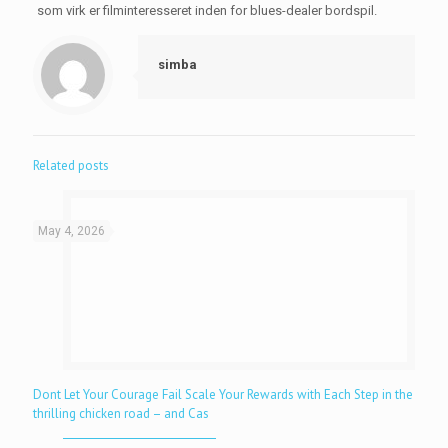
som virk er filminteresseret inden for blues-dealer bordspil.
simba
Related posts
May 4, 2026
Dont Let Your Courage Fail Scale Your Rewards with Each Step in the
thrilling chicken road – and Cas