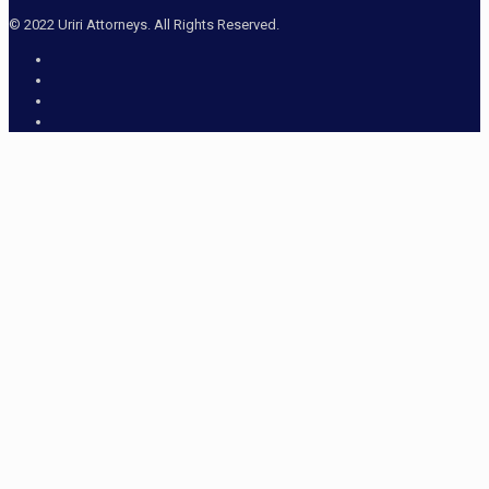
© 2022 Uriri Attorneys. All Rights Reserved.