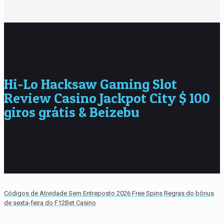
Hi-Lo Hacksaw Gaming Slot
Review Casino Jackpot City $ 100
giros grátis & Beizebu
Códigos de Atividade Sem Entreposto 2026 Free Spins Regras do bônus
de sexta-feira do F12Bet Casino