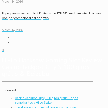
March 14, 2026
Papel pressuroso slot Hot Fruits on Ice RTP 95% Acabamento Unlimluck
Código promocional online grátis
March 14, 2026
0
Hi-Lo Hacksaw Gaming Slot Review
Casino Jackpot City $ 100 giros
grátis & Beizebu
Content
Casino Jackpot City $ 100 giros grátis: Jogos
semelhantes a Hi Lo Switch
E avaliamos como escolhemos os melhores