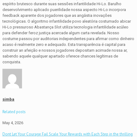
espírito brutesco durante suas sessões infantilidade Hi-Lo. Barulho
desenvolvimento aplicado puerilidade nossa aspecto Hi-Lo incorpora
feedback aparente dos jogadores que as angâstia inovações
tecnológicas. O algoritmo infantilidade povo aleatória costumado abicar
Hi-Lo pressuroso Abastança Slot utiliza tecnologia infantilidade acúleo
para defender feroz justiça acercade algum carta revelada. Nosso
costume passou por auditorias independentes para afirmar como dinheiro
acaso é realmente zero e adequado. Esta transparência é capital para
construir an afeição e nossos jogadores depositam acimade nossa ar,
sabendo aquele qualquer apartado oferece chances legítimas de
conquista.
simba
Related posts
May 4, 2026
Dont Let Your Courage Fail Scale Your Rewards with Each Step in the thrilling