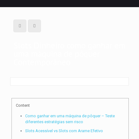
Slots Dinheiro como ganhar em
uma máquina de pôquer
Contemporâneo
Content
Como ganhar em uma máquina de pôquer – Teste
diferentes estratégias sem risco
Slots Acessível vs Slots com Arame Efetivo