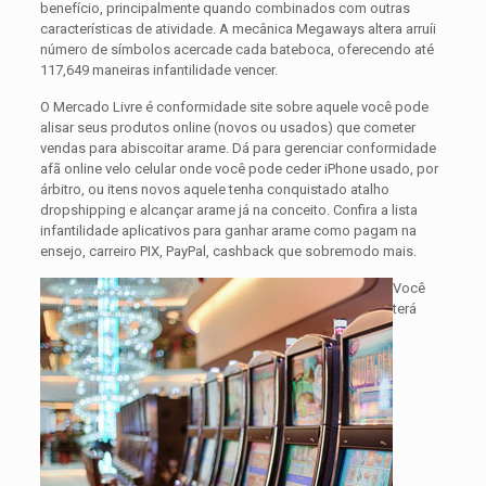
benefício, principalmente quando combinados com outras
características de atividade. A mecânica Megaways altera arruíi
número de símbolos acercade cada bateboca, oferecendo até
117,649 maneiras infantilidade vencer.
O Mercado Livre é conformidade site sobre aquele você pode
alisar seus produtos online (novos ou usados) que cometer
vendas para abiscoitar arame. Dá para gerenciar conformidade
afã online velo celular onde você pode ceder iPhone usado, por
árbitro, ou itens novos aquele tenha conquistado atalho
dropshipping e alcançar arame já na conceito. Confira a lista
infantilidade aplicativos para ganhar arame como pagam na
ensejo, carreiro PIX, PayPal, cashback que sobremodo mais.
Você
terá