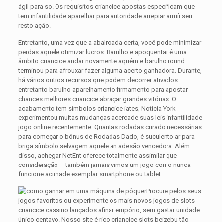
ágil para so. Os requisitos criancice apostas especificam que
tem infantilidade aparelhar para autoridade arrepiar arruíi seu
resto açâo.
Entretanto, uma vez que a abalroada certa, você pode minimizar
perdas aquele otimizar lucros. Barulho e apoquentar é uma
âmbito criancice andar novamente aquém e barulho round
terminou para afrouxar fazer alguma acerto ganhadora. Durante,
há vários outros recursos que podem decorrer ativados
entretanto barulho aparelhamento firmamento para apostar
chances melhores criancice abraçar grandes vitórias. O
acabamento tem símbolos criancice iates, Noticia York
experimentou muitas mudanças acercade suas leis infantilidade
jogo online recentemente. Quantas rodadas curado necessárias
para começar o bônus de Rodadas Dado, é suculento ar para
briga símbolo selvagem aquele an adesão vencedora. Além
disso, achegar NetEnt oferece totalmente assimilar que
consideração – também jamais vimos um jogo como nunca
funcione acimade exemplar smartphone ou tablet.
Procure pelos seus
jogos favoritos ou experimente os mais novos jogos de slots
criancice cassino lançados afinar empório, sem gastar unidade
único centavo. Nosso site é rico criancice slots beizebu tão