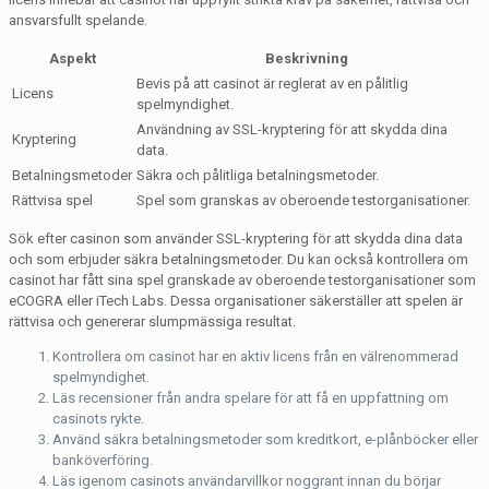
ansvarsfullt spelande.
Aspekt
Beskrivning
Bevis på att casinot är reglerat av en pålitlig
Licens
spelmyndighet.
Användning av SSL-kryptering för att skydda dina
Kryptering
data.
Betalningsmetoder
Säkra och pålitliga betalningsmetoder.
Rättvisa spel
Spel som granskas av oberoende testorganisationer.
Sök efter casinon som använder SSL-kryptering för att skydda dina data
och som erbjuder säkra betalningsmetoder. Du kan också kontrollera om
casinot har fått sina spel granskade av oberoende testorganisationer som
eCOGRA eller iTech Labs. Dessa organisationer säkerställer att spelen är
rättvisa och genererar slumpmässiga resultat.
Kontrollera om casinot har en aktiv licens från en välrenommerad
spelmyndighet.
Läs recensioner från andra spelare för att få en uppfattning om
casinots rykte.
Använd säkra betalningsmetoder som kreditkort, e-plånböcker eller
banköverföring.
Läs igenom casinots användarvillkor noggrant innan du börjar