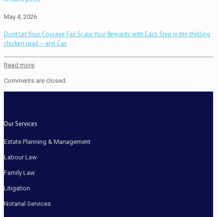
May 4, 2026
Dont Let Your Courage Fail Scale Your Rewards with Each Step in the thrilling
chicken road – and Cas
Read more
Comments are closed.
Our Services
Estate Planning & Management
Labour Law
Family Law
Litigation
Notarial Services