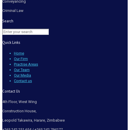
Conveyancing
Criminal Law
Search
Quick Links
Home
Our Firm
Practise Areas
Our Team
Our Media
Contact us
Contact Us
4th Floor, West Wing
Construction House,
Leopold Takawira, Harare, Zimbabwe
+263 242 251 654 / +263 242 794177