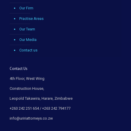
Our Firm
Practise Areas
Our Team
Our Media
Contact us
Contact Us
4th Floor, West Wing
Construction House,
Leopold Takawira, Harare, Zimbabwe
+263 242 251 654 / +263 242 794177
info@uririattorneys.co.zw