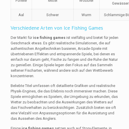
Forelle
Mittel
Wobbler
Gewässer
Aal
Schwer
Wurm
Schlammige B
Verschiedene Arten von Ice Fishing Games
Der Markt für
ice fishing games
ist vielfältig und bietet für jeden
Geschmack etwas. Es gibt realistische Simulationen, die auf
authentischen Angeltechniken basieren, Arcade-Spiele mit
übertriebenen Effekten und entspannende Spiele, bei denen es
einfach nur darum geht, Fische zu fangen und die Ruhe der Natur
zu genießen. Einige Spiele legen den Fokus auf das Sammeln
seltener Fischarten, während andere sich auf den Wettbewerb
konzentrieren.
Beliebte Titel umfassen oft detaillierte Grafiken und realistische
Physik-Engines, die das Erlebnis noch immersiver machen. Diese
Spiele ermöglichen es Spielern, die Umgebung zu erkunden, das
Wetter zu beobachten und die Auswirkungen des Wetters auf
das Fischverhalten zu berücksichtigen. Zusätzlich bieten sie oft
eine Vielzahl von Anpassungsoptionen für die Ausrüstung und
das Aussehen des Anglers.
Einige
ice fishing games
setzen auch auf Story-Elemente, in