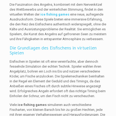
Die Faszination des Angelns, kombiniert mit dem Nervenkitzel
des Wettbewerbs und der winterlichen Stimmung, findet in den
virtuellen Welten der
ice fishing games
eine neue, aufregende
Ausdrucksform. Diese Spiele bieten eine immersive Erfahrung,
die den Reiz des Eisfischens authentisch widerspiegelt, ohne die
Kälte und Ausrüstungsprobleme der Realität. Sie ermöglichen es
Spielern, die Kunst des Angelns auf gefrorenen Seen zu meistern
und ihre Fähigkeiten in entspannter Atmosphäre zu verbessern.
Die Grundlagen des Eisfischens in virtuellen
Spielen
Eisfischen in Spielen ist oft eine vereinfachte, aber dennoch
fesselnde Simulation der echten Technik. Spieler wählen ihren
Angelplatz, bohren ein Loch ins Eis und nutzen verschiedene
Köder, um Fische anzulocken. Die Spielemechaniken beinhalten
in der Regel ein Element der Geduld und des Timings, da das
Anbeißen eines Fisches oft durch subtile Hinweise angezeigt
wird. Erfolgreiches Angeln erfordert oft das richtige Timing beim
Einholen der Schnur, um den Fisch nicht zu verscheuchen.
Viele
ice fishing games
simulieren auch verschiedene
Fischarten, von kleinen Barsch bis hin zu großen Hechten, jede
mit ihren eigenen Verhaltensweisen und Herausforderungen. Die