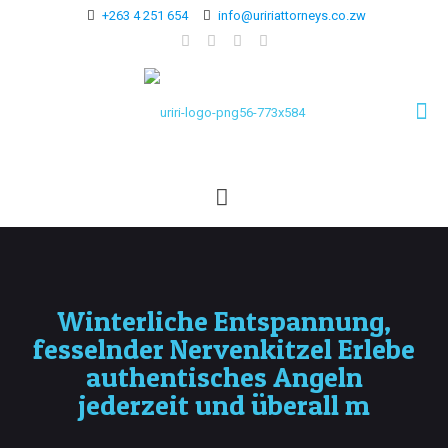
+263 4 251 654
info@uririattorneys.co.zw
Winterliche Entspannung,
fesselnder Nervenkitzel Erlebe
authentisches Angeln
jederzeit und überall m