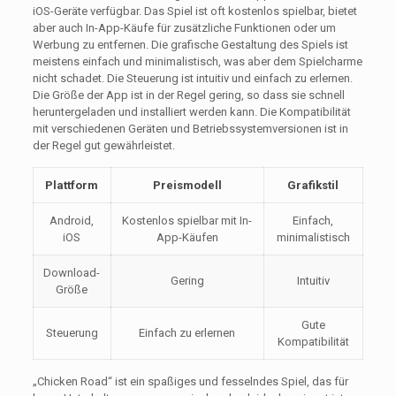
iOS-Geräte verfügbar. Das Spiel ist oft kostenlos spielbar, bietet
aber auch In-App-Käufe für zusätzliche Funktionen oder um
Werbung zu entfernen. Die grafische Gestaltung des Spiels ist
meistens einfach und minimalistisch, was aber dem Spielcharme
nicht schadet. Die Steuerung ist intuitiv und einfach zu erlernen.
Die Größe der App ist in der Regel gering, so dass sie schnell
heruntergeladen und installiert werden kann. Die Kompatibilität
mit verschiedenen Geräten und Betriebssystemversionen ist in
der Regel gut gewährleistet.
Plattform
Preismodell
Grafikstil
Android,
Kostenlos spielbar mit In-
Einfach,
iOS
App-Käufen
minimalistisch
Download-
Gering
Intuitiv
Größe
Gute
Steuerung
Einfach zu erlernen
Kompatibilität
„Chicken Road“ ist ein spaßiges und fesselndes Spiel, das für