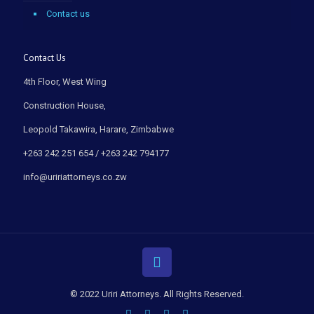
Contact us
Contact Us
4th Floor, West Wing
Construction House,
Leopold Takawira, Harare, Zimbabwe
+263 242 251 654 / +263 242 794177
info@uririattorneys.co.zw
© 2022 Uriri Attorneys. All Rights Reserved.