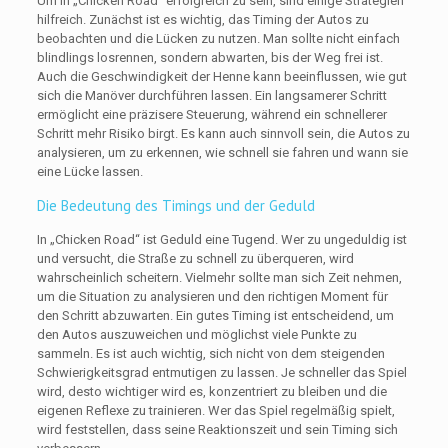
Um in „Chicken Road“ erfolgreich zu sein, sind einige Strategien
hilfreich. Zunächst ist es wichtig, das Timing der Autos zu
beobachten und die Lücken zu nutzen. Man sollte nicht einfach
blindlings losrennen, sondern abwarten, bis der Weg frei ist.
Auch die Geschwindigkeit der Henne kann beeinflussen, wie gut
sich die Manöver durchführen lassen. Ein langsamerer Schritt
ermöglicht eine präzisere Steuerung, während ein schnellerer
Schritt mehr Risiko birgt. Es kann auch sinnvoll sein, die Autos zu
analysieren, um zu erkennen, wie schnell sie fahren und wann sie
eine Lücke lassen.
Die Bedeutung des Timings und der Geduld
In „Chicken Road“ ist Geduld eine Tugend. Wer zu ungeduldig ist
und versucht, die Straße zu schnell zu überqueren, wird
wahrscheinlich scheitern. Vielmehr sollte man sich Zeit nehmen,
um die Situation zu analysieren und den richtigen Moment für
den Schritt abzuwarten. Ein gutes Timing ist entscheidend, um
den Autos auszuweichen und möglichst viele Punkte zu
sammeln. Es ist auch wichtig, sich nicht von dem steigenden
Schwierigkeitsgrad entmutigen zu lassen. Je schneller das Spiel
wird, desto wichtiger wird es, konzentriert zu bleiben und die
eigenen Reflexe zu trainieren. Wer das Spiel regelmäßig spielt,
wird feststellen, dass seine Reaktionszeit und sein Timing sich