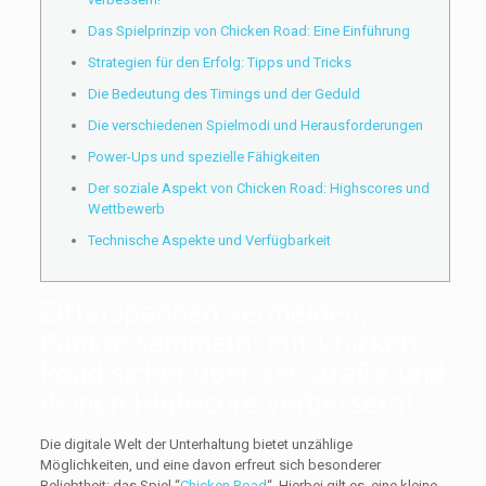
Das Spielprinzip von Chicken Road: Eine Einführung
Strategien für den Erfolg: Tipps und Tricks
Die Bedeutung des Timings und der Geduld
Die verschiedenen Spielmodi und Herausforderungen
Power-Ups und spezielle Fähigkeiten
Der soziale Aspekt von Chicken Road: Highscores und
Wettbewerb
Technische Aspekte und Verfügbarkeit
Zitterspannen vermeiden,
Punkte sammeln: Mit Chicken
Road sicher über die Straße und
deinen Highscore verbessern!
Die digitale Welt der Unterhaltung bietet unzählige
Möglichkeiten, und eine davon erfreut sich besonderer
Beliebtheit: das Spiel “
Chicken Road
“. Hierbei gilt es, eine kleine,