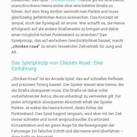
unerschrockene Henne sicher über eine belebte Straße zu
führen. Auf dem Weg dorthin sammelt man Punkte und muss
gleichzeitig gefährlichen Autos ausweichen. Das Konzept ist
simpel, doch der Spielspaß ist enorm. Wer schafft es, die Henne
erfolgreich auf die andere Straßenseite zu bringen und dabei
einen möglichst hohen Punktestand zu erreichen? Das
Spielprinzip, das auf einfachem Geschicklichkeit basiert, macht
„
chicken road
“ zu einem fesselnden Zeitvertreib für Jung und
Alt.
Das Spielprinzip von Chicken Road: Eine
Einführung
„Chicken Road“ ist ein Arcade-Spiel, das auf schnellen Reflexen
und präzisem Timing basiert. Der Spieler steuert eine Henne, die
die Straße überqueren muss. Die Straße ist dabei voller
vorbeifahrender Autos, die es unbedingt zu vermeiden gilt. Für
jeden erfolgreich überquerten Abschnitt erhält der Spieler
Punkte. Je weiter die Henne kommt, desto höher der
Punktestand. Das Spiel beginnt langsam, wird aber mit der Zeit
immer schneller und somit anspruchsvoller. Es erfordert
Konzentration und ein gutes Auge für die Bewegungen der
Fahrzeuge. Ein falscher Schritt und die Henne wird überfahren –
dann heißt es: Neustart!