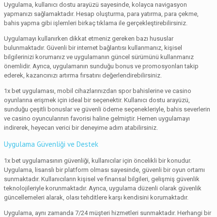
Uygulama, kullanıcı dostu arayüzü sayesinde, kolayca navigasyon
yapmanızı sağlamaktadır. Hesap oluşturma, para yatırma, para çekme,
bahis yapma gibi işlemleri birkaç tıklama ile gerçekleştirebilirsiniz.
Uygulamayı kullanırken dikkat etmeniz gereken bazı hususlar
bulunmaktadır. Güvenli bir internet bağlantısı kullanmanız, kişisel
bilgilerinizi korumanız ve uygulamanın güncel sürümünü kullanmanız
önemlidir. Ayrıca, uygulamanın sunduğu bonus ve promosyonları takip
ederek, kazancınızı artırma fırsatını değerlendirebilirsiniz.
1x bet uygulaması, mobil cihazlarınızdan spor bahislerine ve casino
oyunlarına erişmek için ideal bir seçenektir. Kullanıcı dostu arayüzü,
sunduğu çeşitli bonuslar ve güvenli ödeme seçenekleriyle, bahis severlerin
ve casino oyuncularının favorisi haline gelmiştir. Hemen uygulamayı
indirerek, heyecan verici bir deneyime adım atabilirsiniz.
Uygulama Güvenliği ve Destek
1x bet uygulamasının güvenliği, kullanıcılar için öncelikli bir konudur.
Uygulama, lisanslı bir platform olması sayesinde, güvenli bir oyun ortamı
sunmaktadır. Kullanıcıların kişisel ve finansal bilgileri, gelişmiş güvenlik
teknolojileriyle korunmaktadır. Ayrıca, uygulama düzenli olarak güvenlik
güncellemeleri alarak, olası tehditlere karşı kendisini korumaktadır.
Uygulama, aynı zamanda 7/24 müşteri hizmetleri sunmaktadır. Herhangi bir