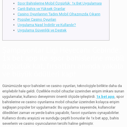
Spor Bahislerine Mobil Özgürlük: 1x Bet Uygulaması
Canlı Bahis ve Yüksek Oranlar
Casino Oyunlarının Tadını Mobil Cihazınızda Çıkarın
Popüler Casino Oyunları
Uygulama Nasıl İndirilir ve Kullanılır?
Uygulama Güvenliği ve Destek
Şampiyonlar Ligi Heyecanı Cebinde:
1x bet app ile spor bahislerine mobil
özgürlük kat, fırsatları anında yakala
ve büyük ödülleri kap!
Günümüzde spor bahisleri ve casino oyunları, teknolojiyle birlikte daha da
erişilebilir hale geldi. Özellikle mobil cihazlar üzerinden erişim imkanı sunan
uygulamalar, kullanıcı deneyimini önemli ölçüde iyileştirdi.
1x bet app
, spor
bahislerine ve casino oyunlarına mobil cihazlar üzerinden kolayca erişim
sağlayan popüler bir uygulamadır. Bu uygulama sayesinde, kullanıcılar
diledikleri zaman ve yerde bahis yapabilir, favori oyunlarını oynayabilirler.
Kullanıcı dostu arayüzü ve sunduğu çeşitli bonuslar ile 1x bet app, bahis
severlerin ve casino oyuncularının tercihi haline gelmiştir.