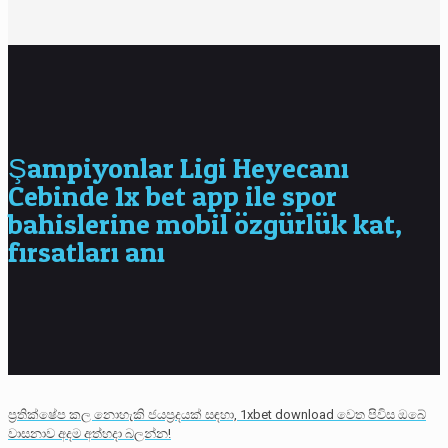
Şampiyonlar Ligi Heyecanı
Cebinde 1x bet app ile spor
bahislerine mobil özgürlük kat,
fırsatları anı
ප්‍රතික්ෂේප කල නොහැකි ජයප්‍රදයක් සඳහා, 1xbet download වෙත පිවිස ඔබේ
වාසනාව අදම අත්හදා බලන්න!