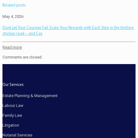
Related posts
May 4, 2026
Dont Let Your Courage Fail Scale Your Rewards with Each Step in the thrilling
chicken road – and Cas
Read more
Comments are closed.
Our Services
Estate Planning & Management
Labour Law
Family Law
Litigation
Notarial Services