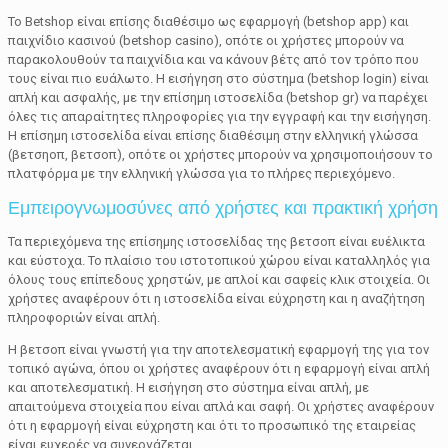
Το Betshop είναι επίσης διαθέσιμο ως εφαρμογή (betshop app) και
παιχνίδιο κασινού (betshop casino), οπότε οι χρήστες μπορούν να
παρακολουθούν τα παιχνίδια και να κάνουν βέτς από τον τρόπο που
τους είναι πιο ευάλωτο. Η εισήγηση στο σύστημα (betshop login) είναι
απλή και ασφαλής, με την επίσημη ιστοσελίδα (betshop gr) να παρέχει
όλες τις απαραίτητες πληροφορίες για την εγγραφή και την εισήγηση.
Η επίσημη ιστοσελίδα είναι επίσης διαθέσιμη στην ελληνική γλώσσα
(βετσηοπ, βετσοπ), οπότε οι χρήστες μπορούν να χρησιμοποιήσουν το
πλατφόρμα με την ελληνική γλώσσα για το πλήρες περιεχόμενο.
Εμπειρογνωμοσύνες από χρήστες και πρακτική χρήση
Τα περιεχόμενα της επίσημης ιστοσελίδας της βετσοπ είναι ευέλικτα
και εύστοχα. Το πλαίσιο του ιστοτοπικού χώρου είναι καταλληλός για
όλους τους επίπεδους χρηστών, με απλοί και σαφείς κλικ στοιχεία. Οι
χρήστες αναφέρουν ότι η ιστοσελίδα είναι εύχρηστη και η αναζήτηση
πληροφοριών είναι απλή.
Η βετσοπ είναι γνωστή για την αποτελεσματική εφαρμογή της για τον
τοπικό αγώνα, όπου οι χρήστες αναφέρουν ότι η εφαρμογή είναι απλή
και αποτελεσματική. Η εισήγηση στο σύστημα είναι απλή, με
απαιτούμενα στοιχεία που είναι απλά και σαφή. Οι χρήστες αναφέρουν
ότι η εφαρμογή είναι εύχρηστη και ότι το προσωπικό της εταιρείας
είναι ευχερές να συνεργάζεται.