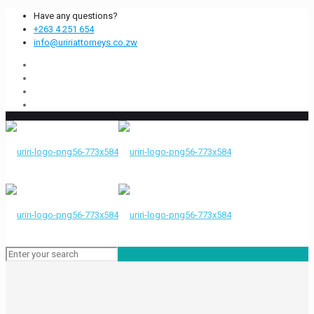
Have any questions?
+263 4 251 654
info@uririattorneys.co.zw