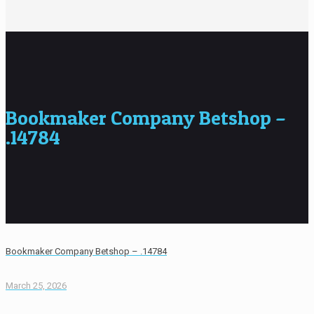
Bookmaker Company Betshop –
.14784
Bookmaker Company Betshop – .14784
March 25, 2026