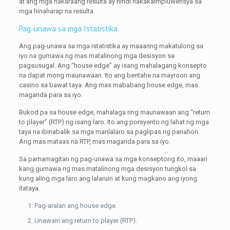
at ang mga nakaraang resulta ay hindi nakakaimpluwensya sa
mga hinaharap na resulta.
Pag-unawa sa mga Istatistika
Ang pag-unawa sa mga istatistika ay maaaring makatulong sa
iyo na gumawa ng mas matalinong mga desisyon sa
pagsusugal. Ang “house edge” ay isang mahalagang konsepto
na dapat mong maunawaan. Ito ang bentahe na mayroon ang
casino sa bawat taya. Ang mas mababang house edge, mas
maganda para sa iyo.
Bukod pa sa house edge, mahalaga ring maunawaan ang “return
to player” (RTP) ng isang laro. Ito ang porsyento ng lahat ng mga
taya na ibinabalik sa mga manlalaro sa paglipas ng panahon.
Ang mas mataas na RTP, mas maganda para sa iyo.
Sa pamamagitan ng pag-unawa sa mga konseptong ito, maaari
kang gumawa ng mas matalinong mga desisyon tungkol sa
kung aling mga laro ang lalaruin at kung magkano ang iyong
itataya.
Pag-aralan ang house edge.
Unawain ang return to player (RTP).