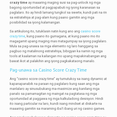
crazy time
ay maaaring maging susi sa pag-unlock ng mga
bagong oportunidad at pagpapabuti ng iyong karanasan sa
paglalaro. Ito ay hindi lamang tungkol sa swerte, kundi pati na rin
sa estratehiya at pag-alam kung paano gamitin ang mga
posibilidad sa iyong kalamangan.
Sa artikulong ito, tutuklasin natin kung ano ang
casino score
crazy time
, kung paano ito gumagana, at kung paano mo ito
magagamit upang maging mas matagumpay sa iyong paglalaro.
Mula sa pag-unawa sa mga elemento ng laro hanggang sa
pagbuo ng matalinong estratehiya, bibigyan ka namin ng mga
tools at kaalaman na kailangan mo upang mapakinabangan ang
bawat ikot at palakihin ang iyong pagkakataong manalo.
Pag-unawa sa Casino Score Crazy Time
Ang “casino score crazy time” ay tumutukoy sa isang dynamic at
kapanapanabik na paraan ng paglalaro kung saan ang mga
manlalaro ay sinusubukang ma-maximize ang kanilang mga
panalo sa pamamagitan ng maingat na pagtatasa ng mga
oportunidad at paggawa ng mga kalkuladong desisyon. Hindi
ito isang particular na laro, kundi isang mindset at diskarte na
maaaring gamitin sa maraming iba’t ibang uri ng casino games.