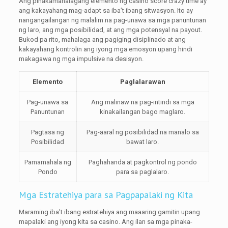
Ang pinakamahalagang elemento ng casino score crazy time ay
ang kakayahang mag-adapt sa iba’t ibang sitwasyon. Ito ay
nangangailangan ng malalim na pag-unawa sa mga panuntunan
ng laro, ang mga posibilidad, at ang mga potensyal na payout.
Bukod pa rito, mahalaga ang pagiging disiplinado at ang
kakayahang kontrolin ang iyong mga emosyon upang hindi
makagawa ng mga impulsive na desisyon.
Elemento
Paglalarawan
Pag-unawa sa
Ang malinaw na pag-intindi sa mga
Panuntunan
kinakailangan bago maglaro.
Pagtasa ng
Pag-aaral ng posibilidad na manalo sa
Posibilidad
bawat laro.
Pamamahala ng
Paghahanda at pagkontrol ng pondo
Pondo
para sa paglalaro.
Mga Estratehiya para sa Pagpapalaki ng Kita
Maraming iba’t ibang estratehiya ang maaaring gamitin upang
mapalaki ang iyong kita sa casino. Ang ilan sa mga pinaka-