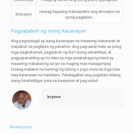
Huwag hayaang makaapekto ang emosyon sa
Emosyon
iyong paglalaro.
Pagpapabuti ng Iyong Kasanayan
Ang pagsusugal ay isang kasanayan na maaaring matutunan at
mapabuti sa paglipas ng panahon. Ang pag-aaral mula sa iyong
mga pagkakamali, pagsubok ng iba’t ibang estratehiya, at
pagpapanatiling up-to-date sa mga pinakabagong trend ay
maaaring makatulong sa iyo na maging mas matagumpay.
Huwag matakot na humingi ng tulong o payo mula sa mga mas
may karanasan na manlalaro. Pahalagahan ang paglalaro bilang
isang kinahihiligan para sa kasiyahan at pag-unlad.
brynne
Related posts