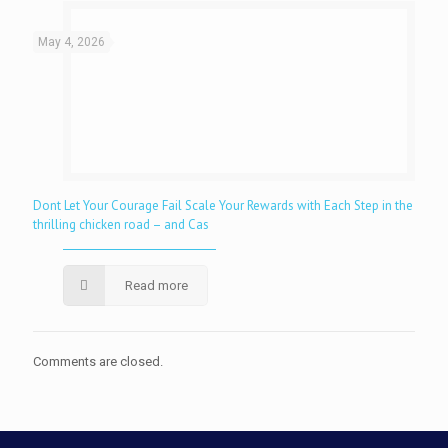
May 4, 2026
Dont Let Your Courage Fail Scale Your Rewards with Each Step in the
thrilling chicken road – and Cas
Read more
Comments are closed.