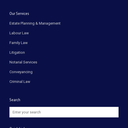
Our Services
Estate Planning & Management
Labour Law
Family Law
Litigation
Notarial Services
Conveyancing
Criminal Law
Search