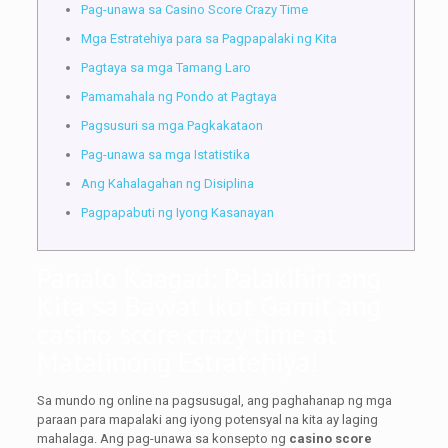
Pag-unawa sa Casino Score Crazy Time
Mga Estratehiya para sa Pagpapalaki ng Kita
Pagtaya sa mga Tamang Laro
Pamamahala ng Pondo at Pagtaya
Pagsusuri sa mga Pagkakataon
Pag-unawa sa mga Istatistika
Ang Kahalagahan ng Disiplina
Pagpapabuti ng Iyong Kasanayan
Panalo Kaagad: Palakihin ang
Kita sa Bawat Ikot Gamit ang
casino score crazy time at
Matalinong Estratehiya!
Sa mundo ng online na pagsusugal, ang paghahanap ng mga
paraan para mapalaki ang iyong potensyal na kita ay laging
mahalaga. Ang pag-unawa sa konsepto ng
casino score