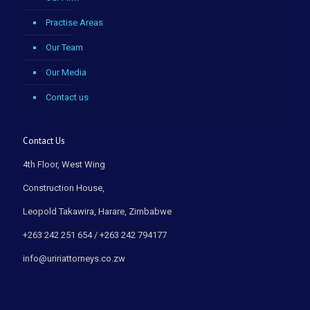
Practise Areas
Our Team
Our Media
Contact us
Contact Us
4th Floor, West Wing
Construction House,
Leopold Takawira, Harare, Zimbabwe
+263 242 251 654 / +263 242 794177
info@uririattorneys.co.zw