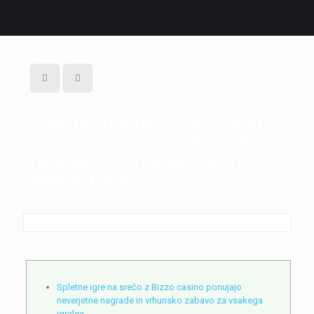
Spletne igre na srečo z Bizzo
casino ponujajo neverjetne
nagrade in vrhunsko zabavo za
vsakega igral
Spletne igre na srečo z Bizzo casino ponujajo
neverjetne nagrade in vrhunsko zabavo za vsakega
igralca.