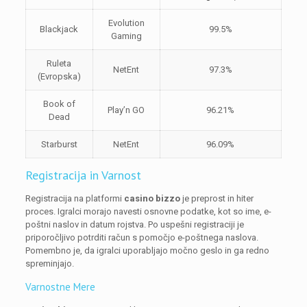
Evolution
Blackjack
99.5%
Gaming
Ruleta
NetEnt
97.3%
(Evropska)
Book of
Play’n GO
96.21%
Dead
Starburst
NetEnt
96.09%
Registracija in Varnost
Registracija na platformi
casino bizzo
je preprost in hiter
proces. Igralci morajo navesti osnovne podatke, kot so ime, e-
poštni naslov in datum rojstva. Po uspešni registraciji je
priporočljivo potrditi račun s pomočjo e-poštnega naslova.
Pomembno je, da igralci uporabljajo močno geslo in ga redno
spreminjajo.
Varnostne Mere