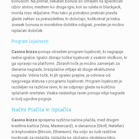
bonusom. Na primer, nekateri bonusi so omejeni na specifičen
izbor slotov, medtem ko druge igre, kot so rulete in blackjack,
morda niso vključene. Prav tako je potrebno prebrati pravila
glede zahtev za prerazdelitev, ki določajo, kolikokrat je treba
znesek bonusa in morebitne dobitke odigrati, preden je možno
izplačati dobiček.
Program Lojalnosti
Casino bizzo
ponuja obsežen program lojalnosti, ki nagrajuje
redne igralce. Igralci zbirajo točke lojalnosti z vsakim vložkom, ki
ga opravijo na platformi. Zbranih točk je možno zamenjati za
denarne nagrade, brezplačne vrtljaje ali druge ekskluzivne
nagrade. Višina točk, ki jih igralec prejme, je odvisna od
njegovega statusa v programu lojalnosti. Program lojalnosti je
razdeljen na različne ravni, ki se odpirajo glede na količino
vplačanih sredstev. Vsaka naslednja raven ponuja višje nagrade
in bolj ugodne pogoje.
Načini Plačila in Izplačila
Casino bizzo
sprejema različne načine plačila, med drugim
kreditne kartice (Visa, Mastercard), e-denarnice (Skrill, Neteller)
in kriptovalute (Bitcoin, Ethereum). Na voljo so tudi različne
možnosti za izplačila. Izplačila so običajno obdelana hitro,