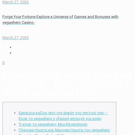
March 27, 2026
Forge Your Fortune Explore a Universe of Games and Bonuses with
vegashero Casino.
March 27, 2026
0
Εμπειρία καζίνο από την άνεση του
σπιτιού σας – Είναι το vegashero η
ιδανική επιλογή για εσάς;
Εμπειρία καζίνο από την άνεση του σπιτιού σας –
Είναι το vegashero η ιδανική επιλογή για εσάς;
Τι είναι το vegashero; Μια Επισκόπηση
Πλεονεκτήματα και Μειονεκτήματα του vegashero