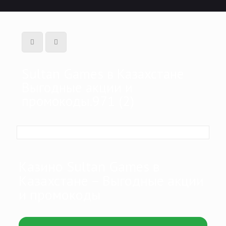
Sultan Games в Казахстане
Выгодные акции и
промокоды.971 (2)
Казино Sultan Games в
Казахстане – Выгодные акции
и промокоды