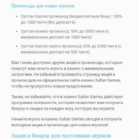
Промокоды для новых игроков
Султан Games промокод бездепозитный бонус: 100%
до 1000 тенге (без депозита)
Султан казино промокод: 50% до 5000 тенге (с
минимальным депозитом 1000 тенге)
Султан Games casino промокод: 20% до 2000 тенге (с
минимальным депозитом 500 тенге)
Вам также доступны другие акции и промокоды, которые
помогут вам начать играть в казино с минимальными
затратами. Не забывайте проверять страницу акций и
промокодов на официальном сайте казино Sultan Games,
чтобы не пропустить новые предложения.
Также, не забывайте, что в казино Sultan Games действует
программа лояльности, которая позволяет вам получать
бонусы и скидки за каждую игру, которую вы играете.
Начните играть в казино Sultan Games сегодня и получите
выгодные акции и промокоды для новых игроков!
Акции и бонусы для постоянных игроков