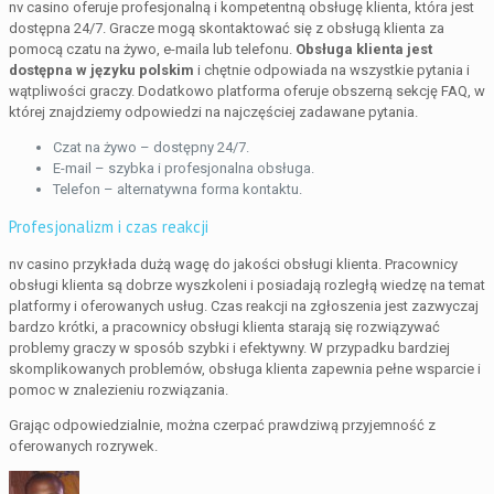
nv casino oferuje profesjonalną i kompetentną obsługę klienta, która jest
dostępna 24/7. Gracze mogą skontaktować się z obsługą klienta za
pomocą czatu na żywo, e-maila lub telefonu.
Obsługa klienta jest
dostępna w języku polskim
i chętnie odpowiada na wszystkie pytania i
wątpliwości graczy. Dodatkowo platforma oferuje obszerną sekcję FAQ, w
której znajdziemy odpowiedzi na najczęściej zadawane pytania.
Czat na żywo – dostępny 24/7.
E-mail – szybka i profesjonalna obsługa.
Telefon – alternatywna forma kontaktu.
Profesjonalizm i czas reakcji
nv casino przykłada dużą wagę do jakości obsługi klienta. Pracownicy
obsługi klienta są dobrze wyszkoleni i posiadają rozległą wiedzę na temat
platformy i oferowanych usług. Czas reakcji na zgłoszenia jest zazwyczaj
bardzo krótki, a pracownicy obsługi klienta starają się rozwiązywać
problemy graczy w sposób szybki i efektywny. W przypadku bardziej
skomplikowanych problemów, obsługa klienta zapewnia pełne wsparcie i
pomoc w znalezieniu rozwiązania.
Grając odpowiedzialnie, można czerpać prawdziwą przyjemność z
oferowanych rozrywek.