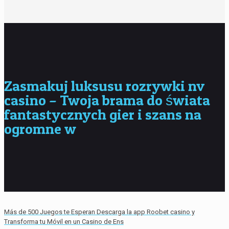
Zasmakuj luksusu rozrywki nv
casino – Twoja brama do świata
fantastycznych gier i szans na
ogromne w
Más de 500 Juegos te Esperan Descarga la app Roobet casino y
Transforma tu Móvil en un Casino de Ens