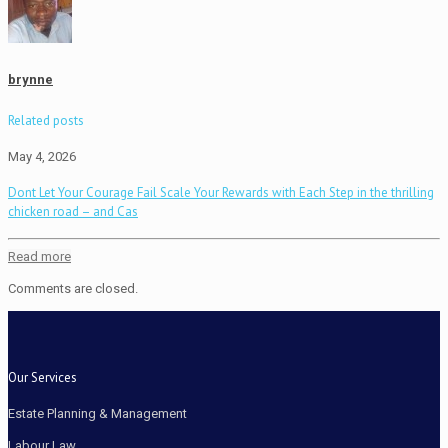
brynne
Related posts
May 4, 2026
Dont Let Your Courage Fail Scale Your Rewards with Each Step in the thrilling
chicken road – and Cas
Read more
Comments are closed.
Our Services
Estate Planning & Management
Labour Law