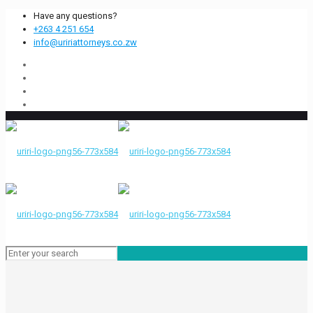
Have any questions?
+263 4 251 654
info@uririattorneys.co.zw