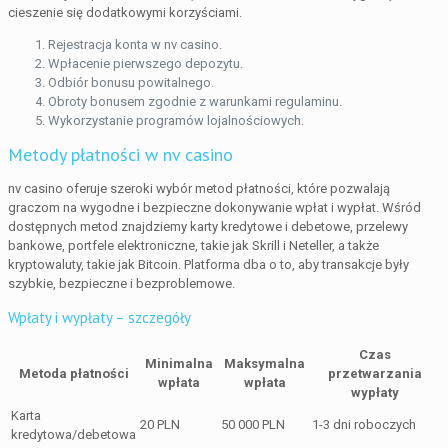
cieszenie się dodatkowymi korzyściami.
Rejestracja konta w nv casino.
Wpłacenie pierwszego depozytu.
Odbiór bonusu powitalnego.
Obroty bonusem zgodnie z warunkami regulaminu.
Wykorzystanie programów lojalnościowych.
Metody płatności w nv casino
nv casino oferuje szeroki wybór metod płatności, które pozwalają
graczom na wygodne i bezpieczne dokonywanie wpłat i wypłat. Wśród
dostępnych metod znajdziemy karty kredytowe i debetowe, przelewy
bankowe, portfele elektroniczne, takie jak Skrill i Neteller, a także
kryptowaluty, takie jak Bitcoin. Platforma dba o to, aby transakcje były
szybkie, bezpieczne i bezproblemowe.
Wpłaty i wypłaty – szczegóły
Czas
Minimalna
Maksymalna
Metoda płatności
przetwarzania
wpłata
wpłata
wypłaty
Karta
20 PLN
50 000 PLN
1-3 dni roboczych
kredytowa/debetowa