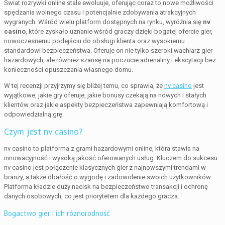
Świat rozrywki online stale ewoluuje, oferując coraz to nowe możliwości
spędzania wolnego czasu i potencjalnie zdobywania atrakcyjnych
wygranych. Wśród wielu platform dostępnych na rynku, wyróżnia się
nv
casino
, które zyskało uznanie wśród graczy dzięki bogatej ofercie gier,
nowoczesnemu podejściu do obsługi klienta oraz wysokiemu
standardowi bezpieczeństwa. Oferuje on nie tylko szeroki wachlarz gier
hazardowych, ale również szansę na poczucie adrenaliny i ekscytacji bez
konieczności opuszczania własnego domu.
W tej recenzji przyjrzymy się bliżej temu, co sprawia, że
nv casino
jest
wyjątkowe, jakie gry oferuje, jakie bonusy czekają na nowych i stałych
klientów oraz jakie aspekty bezpieczeństwa zapewniają komfortową i
odpowiedzialną grę.
Czym jest nv casino?
nv casino to platforma z grami hazardowymi online, która stawia na
innowacyjność i wysoką jakość oferowanych usług. Kluczem do sukcesu
nv casino jest połączenie klasycznych gier z najnowszymi trendami w
branży, a także dbałość o wygodę i zadowolenie swoich użytkowników.
Platforma kładzie duży nacisk na bezpieczeństwo transakcji i ochronę
danych osobowych, co jest priorytetem dla każdego gracza.
Bogactwo gier i ich różnorodność