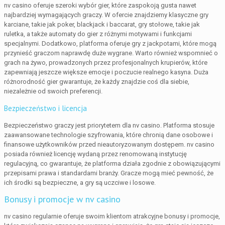
nv casino oferuje szeroki wybór gier, które zaspokoją gusta nawet
najbardziej wymagających graczy. W ofercie znajdziemy klasyczne gry
karciane, takie jak poker, blackjack i baccarat, gry stołowe, takie jak
ruletka, a także automaty do gier z różnymi motywami i funkcjami
specjalnymi. Dodatkowo, platforma oferuje gry z jackpotami, które mogą
przynieść graczom naprawdę duże wygrane. Warto również wspomnieć o
grach na żywo, prowadzonych przez profesjonalnych krupierów, które
zapewniają jeszcze większe emocje i poczucie realnego kasyna. Duża
różnorodność gier gwarantuje, że każdy znajdzie coś dla siebie,
niezależnie od swoich preferencji.
Bezpieczeństwo i licencja
Bezpieczeństwo graczy jest priorytetem dla nv casino. Platforma stosuje
zaawansowane technologie szyfrowania, które chronią dane osobowe i
finansowe użytkowników przed nieautoryzowanym dostępem. nv casino
posiada również licencję wydaną przez renomowaną instytucję
regulacyjną, co gwarantuje, że platforma działa zgodnie z obowiązującymi
przepisami prawa i standardami branży. Gracze mogą mieć pewność, że
ich środki są bezpieczne, a gry są uczciwe i losowe.
Bonusy i promocje w nv casino
nv casino regularnie oferuje swoim klientom atrakcyjne bonusy i promocje,