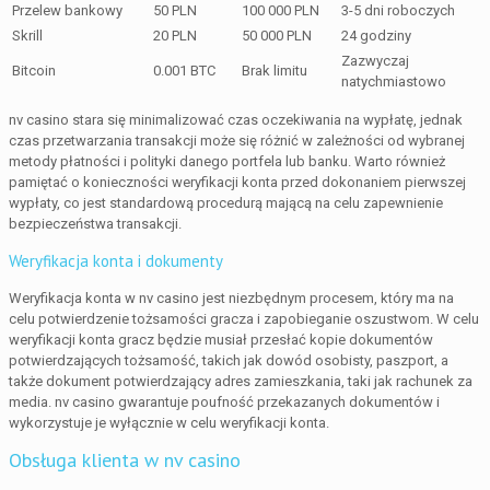
Przelew bankowy
50 PLN
100 000 PLN
3-5 dni roboczych
Skrill
20 PLN
50 000 PLN
24 godziny
Zazwyczaj
Bitcoin
0.001 BTC
Brak limitu
natychmiastowo
nv casino stara się minimalizować czas oczekiwania na wypłatę, jednak
czas przetwarzania transakcji może się różnić w zależności od wybranej
metody płatności i polityki danego portfela lub banku. Warto również
pamiętać o konieczności weryfikacji konta przed dokonaniem pierwszej
wypłaty, co jest standardową procedurą mającą na celu zapewnienie
bezpieczeństwa transakcji.
Weryfikacja konta i dokumenty
Weryfikacja konta w nv casino jest niezbędnym procesem, który ma na
celu potwierdzenie tożsamości gracza i zapobieganie oszustwom. W celu
weryfikacji konta gracz będzie musiał przesłać kopie dokumentów
potwierdzających tożsamość, takich jak dowód osobisty, paszport, a
także dokument potwierdzający adres zamieszkania, taki jak rachunek za
media. nv casino gwarantuje poufność przekazanych dokumentów i
wykorzystuje je wyłącznie w celu weryfikacji konta.
Obsługa klienta w nv casino